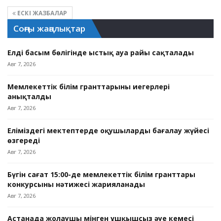
ЕСКІ ЖАЗБАЛАР
Соңғы жаңалықтар
Елдің басым бөлігінде ыстық ауа райы сақталады
Авг 7, 2026
Мемлекеттік білім гранттарының иегерлері
анықталды
Авг 7, 2026
Еліміздегі мектептерде оқушыларды бағалау жүйесі
өзгереді
Авг 7, 2026
Бүгін сағат 15:00-де мемлекеттік білім гранттары
конкурсының нәтижесі жарияланады
Авг 7, 2026
Астанада жолаушы мінген ұшқышсыз әуе кемесі