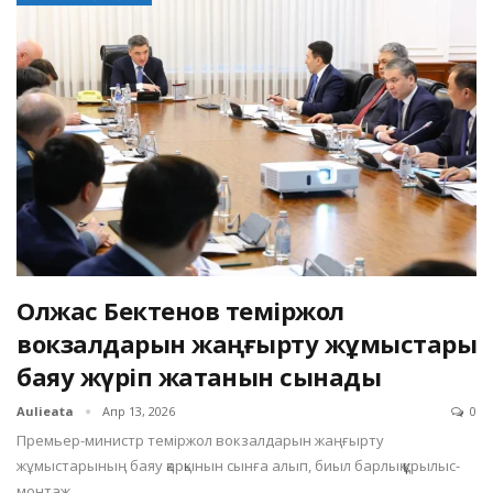
Олжас Бектенов теміржол
вокзалдарын жаңғырту жұмыстары
баяу жүріп жатқанын сынады
Aulieata
Апр 13, 2026
0
Премьер-министр теміржол вокзалдарын жаңғырту
жұмыстарының баяу қарқынын сынға алып, биыл барлық құрылыс-
монтаж…