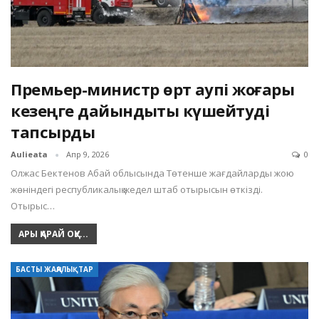
Премьер-министр өрт қаупі жоғары
кезеңге дайындықты күшейтуді
тапсырды
Aulieata
Апр 9, 2026
0
Олжас Бектенов Абай облысында Төтенше жағдайларды жою
жөніндегі республикалық жедел штаб отырысын өткізді.
Отырыс…
АРЫ ҚАРАЙ ОҚУ...
БАСТЫ ЖАҢАЛЫҚТАР