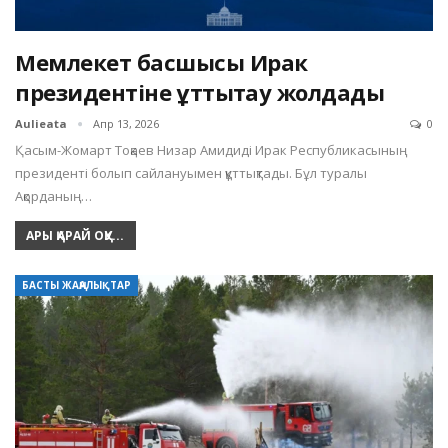
Мемлекет басшысы Ирак
президентіне құттықтау жолдады
Aulieata
Апр 13, 2026
0
Қасым-Жомарт Тоқаев Низар Амидиді Ирак Республикасының
президенті болып сайлануымен құттықтады. Бұл туралы
Ақорданың…
АРЫ ҚАРАЙ ОҚУ...
БАСТЫ ЖАҢАЛЫҚТАР