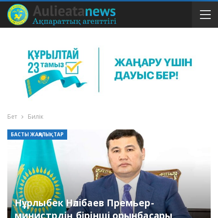
Бет
Билік
БАСТЫ ЖАҢАЛЫҚТАР
Нұрлыбек Нәлібаев Премьер-
министрдің бірінші орынбасары