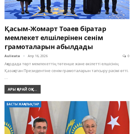
Қасым-Жомарт Тоқаев бірқатар
мемлекет елшілерінен сенім
грамоталарын қабылдады
Aulieata
Апр 16, 2026
0
Ақордада төрт мемлекеттің төтенше және өкілетті елшісінің
Қазақстан Президентіне сенім грамоталарын тапсыру рәсімі өтті.
…
АРЫ ҚАРАЙ ОҚУ...
БАСТЫ ЖАҢАЛЫҚТАР