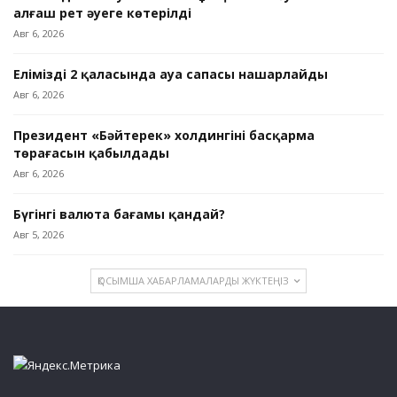
алғаш рет әуеге көтерілді
Авг 6, 2026
Еліміздің 2 қаласында ауа сапасы нашарлайды
Авг 6, 2026
Президент «Бәйтерек» холдингінің басқарма
төрағасын қабылдады
Авг 6, 2026
Бүгінгі валюта бағамы қандай?
Авг 5, 2026
ҚОСЫМША ХАБАРЛАМАЛАРДЫ ЖҮКТЕҢІЗ