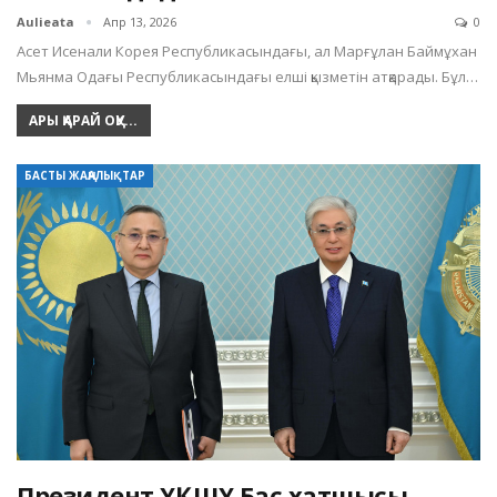
Aulieata
Апр 13, 2026
0
Асет Исенали Корея Республикасындағы, ал Марғұлан Баймұхан
Мьянма Одағы Республикасындағы елші қызметін атқарады. Бұл…
АРЫ ҚАРАЙ ОҚУ...
БАСТЫ ЖАҢАЛЫҚТАР
Президент ҰҚШҰ Бас хатшысы