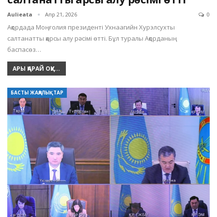
Aulieata
Апр 21, 2026
0
Ақордада Моңғолия президенті Ухнаагийн Хурэлсухты
салтанатты қарсы алу рәсімі өтті. Бұл туралы Ақорданың
баспасөз…
АРЫ ҚАРАЙ ОҚУ...
БАСТЫ ЖАҢАЛЫҚТАР