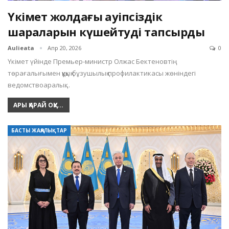
Үкімет жолдағы қауіпсіздік
шараларын күшейтуді тапсырды
Aulieata
Апр 20, 2026
0
Үкімет үйінде Премьер-министр Олжас Бектеновтің
төрағалығымен құқық бұзушылық профилактикасы жөніндегі
ведомствоаралық…
АРЫ ҚАРАЙ ОҚУ...
БАСТЫ ЖАҢАЛЫҚТАР