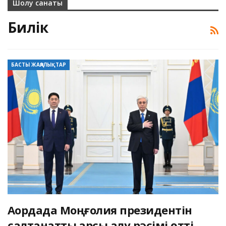
Шолу санаты
Билік
БАСТЫ ЖАҢАЛЫҚТАР
Ақордада Моңғолия президентін
салтанатты қарсы алу рәсімі өтті