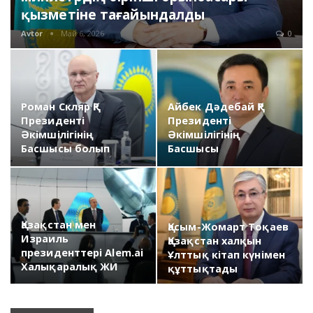
қызметіне тағайындалды
Avtor
Май 6, 2026
0
Роман Скляр ҚР
Айбек Дәдебай ҚР
Президенті
Президенті
Әкімшілігінің
Әкімшілігінің
Басшысы болып
Басшысы
тағайындалды
лауазымынан…
Қазақстан мен
Қасым-Жомарт Тоқаев
Израиль
Қазақстан халқын
президенттері Alem.ai
Ұлттық кітап күнімен
Халықаралық ЖИ
құттықтады
орталығына…