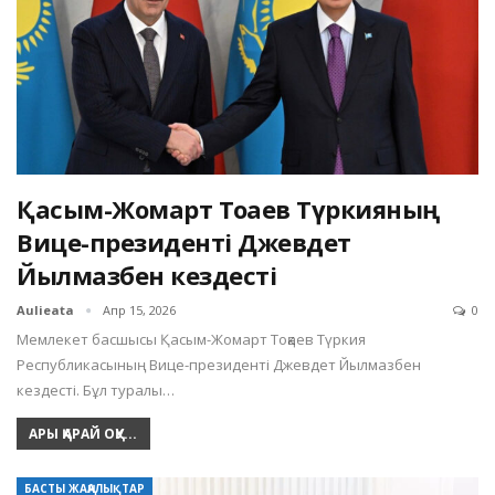
Қасым-Жомарт Тоқаев Түркияның
Вице-президенті Джевдет
Йылмазбен кездесті
Aulieata
Апр 15, 2026
0
Мемлекет басшысы Қасым-Жомарт Тоқаев Түркия
Республикасының Вице-президенті Джевдет Йылмазбен
кездесті. Бұл туралы…
АРЫ ҚАРАЙ ОҚУ...
БАСТЫ ЖАҢАЛЫҚТАР