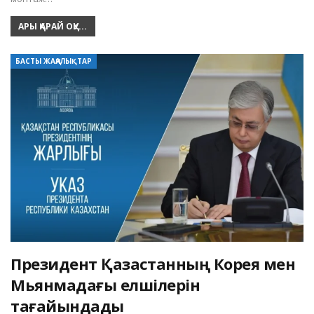
АРЫ ҚАРАЙ ОҚУ...
БАСТЫ ЖАҢАЛЫҚТАР
Президент Қазақстанның Корея мен
Мьянмадағы елшілерін
тағайындады