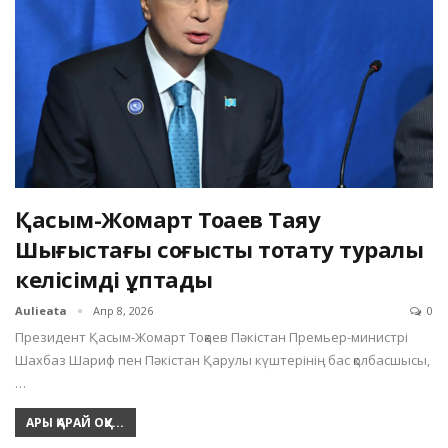
Қасым-Жомарт Тоқаев Таяу
Шығыстағы соғысты тоқтату туралы
келісімді құптады
Aulieata
Апр 8, 2026
0
Президент Қасым-Жомарт Тоқаев Пәкістан Премьер-министрі
Шахбаз Шариф пен Пәкістан Қарулы күштерінің бас қолбасшысы,
…
АРЫ ҚАРАЙ ОҚУ...