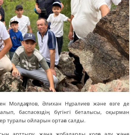
ен Молдағұлов, Әлихан Нұралиев және өзге де
лып, баспасөздің бүгінгі беталысы, оқырман
р туралы ойларын ортаға салды.
сын арттыру, жаңа жобаларды қолға алу және