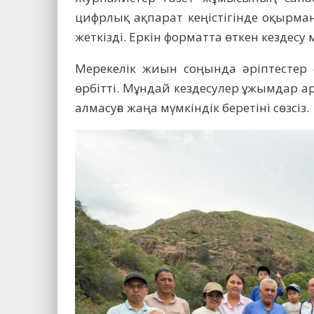
цифрлық ақпарат кеңістігінде оқырм
жеткізді. Еркін форматта өткен кездесу 
Мерекелік жиын соңында әріптестер е
өрбітті. Мұндай кездесулер ұжымдар 
алмасуға жаңа мүмкіндік беретіні сөзсіз.