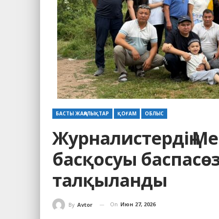
БАСТЫ ЖАҢАЛЫҚТАР
ҚОҒАМ
ОБЛЫС
Журналистердің Ме
басқосуы баспасөзді
талқыланды
On
Июн 27, 2026
By
Avtor