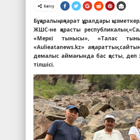
Бөлісу
Бұқаралық ақпарат құралдары қызметке
ЖШС-не қарасты республикалық «Сал
«Меркі тынысы», «Талас тыны
«Аulieatanews.kz» ақпараттық са
демалыс аймағында бас қосты, деп ж
тілшісі.