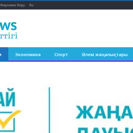
Жарнама беру
Ru
м
Экономика
Спорт
Әлем жаңалықтары