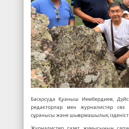
Басқосуда Қуаныш Иембердиев, Дүйс
редакторлар мен журналистер сөз а
сұранысы және шығармашылық ізденісте
Журналистер газет жұмысының сапа