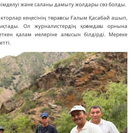
ейімделуі және саланы дамыту жолдары сөз болды.
кторлар кеңесінің төрағасы Ғалым Қасабай ашып,
тықтады. Ол журналистердің қоғамдағы орнына
кен қалам иелеріне алғысын білдірді. Мереке
тті.