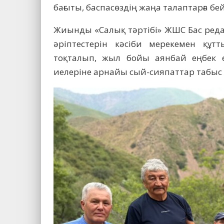
бағыты, баспасөздің жаңа талаптарға б
Жиынды «Салық тәртібі» ЖШС Бас реда
әріптестерін кәсіби мерекемен құт
тоқталып, жыл бойы аянбай еңбек ет
иелеріне арнайы сый-сияпаттар табыс е