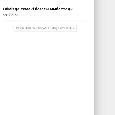
Елімізде темекі бағасы қымбаттады
Авг 3, 2026
ҚОСЫМША ХАБАРЛАМАЛАРДЫ ЖҮКТЕҢІЗ