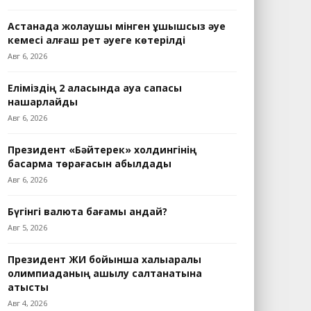
Астанада жолаушы мінген ұшқышсыз әуе
кемесі алғаш рет әуеге көтерілді
Авг 6, 2026
Еліміздің 2 қаласында ауа сапасы
нашарлайды
Авг 6, 2026
Президент «Бәйтерек» холдингінің
басқарма төрағасын қабылдады
Авг 6, 2026
Бүгінгі валюта бағамы қандай?
Авг 5, 2026
Президент ЖИ бойынша халықаралық
олимпиаданың ашылу салтанатына
қатысты
Авг 4, 2026