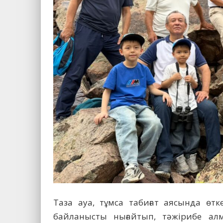
Таза ауа, тұмса табиғат аясында өтк
байланысты нығайтып, тәжірибе алм