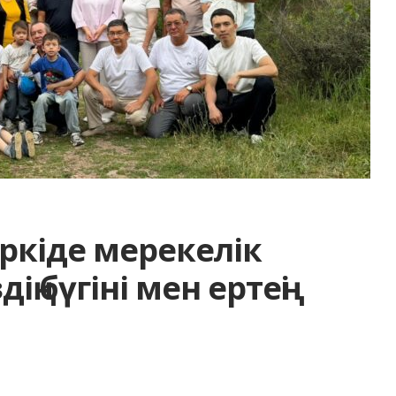
ркіде мерекелік
ң бүгіні мен ертеңі