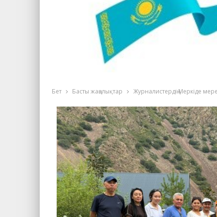
Бет
Басты жаңалықтар
Журналистердің Меркіде мерек