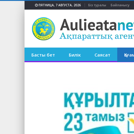
Біз туралы
Байланысу
ПЯТНИЦА, 7 АВГУСТА, 2026
Басты бет
Билік
Саясат
Қоға