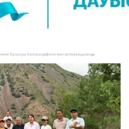
елік басқосуы баспасөздің бүгіні мен ертеңі талқыланды