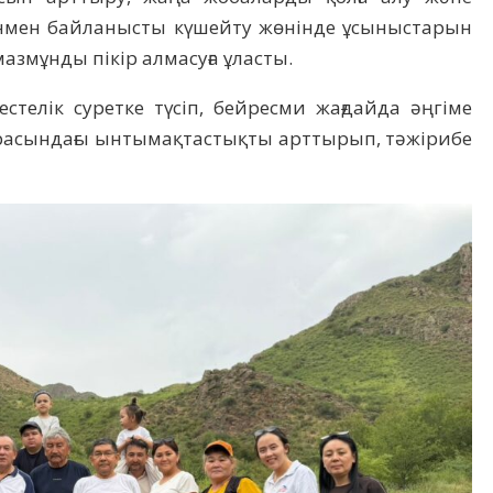
анмен байланысты күшейту жөнінде ұсыныстарын
мазмұнды пікір алмасуға ұласты.
стелік суретке түсіп, бейресми жағдайда әңгіме
арасындағы ынтымақтастықты арттырып, тәжірибе