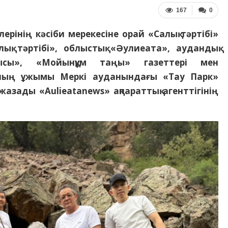
167
0
рлерінің кәсіби мерекесіне орай «Салық тәртібі»
ық тәртібі», облыстық «Әулиеата», аудандық
сы», «Мойынқұм таңы» газеттері мен
йтының ұжымы Меркі ауданындағы «Тау Парк»
азады «Aulieatanews» ақпараттық агенттігінің