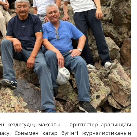
ен кездесудің мақсаты – әріптестер арасындағы
асу. Сонымен қатар бүгінгі журналистиканың