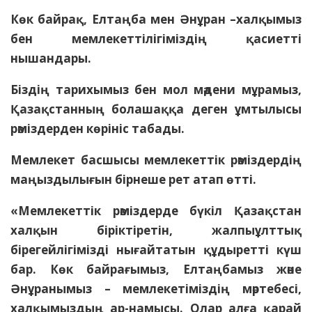
Көк байрақ, Елтаңба мен Әнұран –халқымыз
бен мемлекеттілігіміздің қасиетті
нышандары.
Біздің тарихымыз бен мол мәдени мұрамыз,
Қазақстанның болашаққа деген ұмтылысы
рәміздерден көрініс табады.
Мемлекет басшысы мемлекеттік рәміздердің
маңыздылығын бірнеше рет атап өтті.
«Мемлекеттік рәміздерде бүкіл Қазақстан
халқын біріктіретін, жалпыұлттық
бірегейлігімізді нығайтатын құдыретті күш
бар. Көк байрағымыз, Елтаңбамыз және
Әнұранымыз – мемлекетіміздің мәртебесі,
халқымыздың ар-намысы. Олар алға қарай