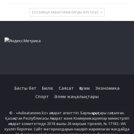
ҚОСЫМША ХАБАРЛАМАЛАРДЫ ЖҮКТЕҢІЗ
Басты бет
Билік
Саясат
Қоғам
Экономика
Спорт
Әлем жаңалықтары
© - «Aulieatanews.kz» ақпарат агенттігі. Барлық құқықтары сақталған.
Қазақстан Республикасы Ақпарат және Коммуникациялар министрлігі
ақпарат комитетінде 2018 жылы 26 маусым тіркеліп, № 17182- ИА
куәлігі берілген. Сайт материалдарын көшіріп жариялаған жағдайда