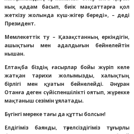
нық қадам басып, биік мақсаттарға қол
жеткізу жолында күш-жігер береді», – деді
Президент.
Мемлекеттік ту – Қазақстанның еркіндігін,
ашықтығы мен адалдығын бейнелейтін
нышан.
Елтаңба біздің ғасырлар бойы жүріп келе
жатқан тарихи жолымызды, халықтың
бірлігі мен қуатын бейнелейді. Әнұран
Отанға деген сүйіспеншілікті оятып, жүрекке
мақтаныш сезімін ұялатады.
Бүгінгі мереке тағы да құтты болсын!
Елдігіміз баянды, тәуелсіздігіміз тұғырлы