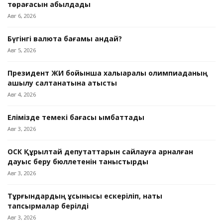
төрағасын қабылдады
Авг 6, 2026
Бүгінгі валюта бағамы қандай?
Авг 5, 2026
Президент ЖИ бойынша халықаралық олимпиаданың
ашылу салтанатына қатысты
Авг 4, 2026
Елімізде темекі бағасы қымбаттады
Авг 3, 2026
ОСК Құрылтай депутаттарын сайлауға арналған
дауыс беру бюллетенін таныстырды
Авг 3, 2026
Тұрғындардың ұсынысы ескеріліп, нақты
тапсырмалар берілді
Авг 3, 2026