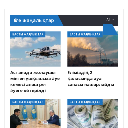
Өзге жаңалықтар
All
БАСТЫ ЖАҢАЛЫҚТАР
БАСТЫ ЖАҢАЛЫҚТАР
Астанада жолаушы
Еліміздің 2
мінген ұшқышсыз әуе
қаласында ауа
кемесі алғаш рет
сапасы нашарлайды
әуеге көтерілді
БАСТЫ ЖАҢАЛЫҚТАР
БАСТЫ ЖАҢАЛЫҚТАР