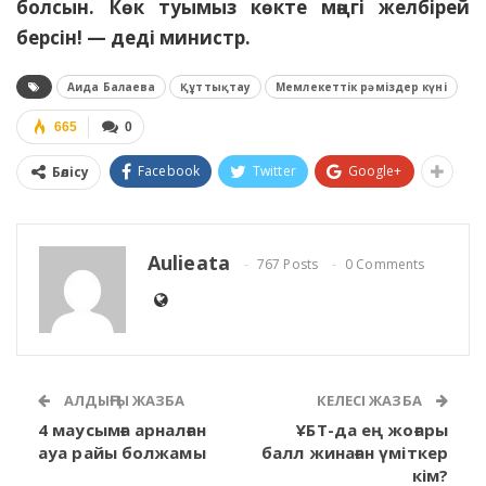
болсын. Көк туымыз көкте мәңгі желбірей
берсін! — деді министр.
Аида Балаева
Құттықтау
Мемлекеттік рәміздер күні
665
0
Facebook
Twitter
Google+
Бөлісу
Aulieata
767 Posts
0 Comments
АЛДЫҢҒЫ ЖАЗБА
КЕЛЕСІ ЖАЗБА
4 маусымға арналған
ҰБТ-да ең жоғары
ауа райы болжамы
балл жинаған үміткер
кім?