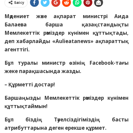
Бөлісу
Мәдениет және ақпарат министрі Аида
Балаева барша қазақстандықты
Мемлекеттік рәміздер күнімен құттықтады
,
деп хабарлайды «Aulieatanews» ақпараттық
агенттігі.
Бұл туралы министр өзінің Facebook-тағы
жеке парақшасында жазды.
– Құрметті достар!
Баршаңызды Мемлекеттік рәміздер күнімен
құттықтаймын!
Бұл біздің Тәуелсіздігіміздің басты
атрибуттарына деген ерекше құрмет.