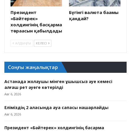
Президент
Бүгінгі валюта бағамы
«Бәйтерек»
қандай?
холдингінің басқарма
төрағасын қабылдады
АЛДЫҢҒЫ
КЕЛЕСІ
Соңғы жаңалықтар
Астанада жолаушы мінген ұшқышсыз әуе кемесі
алғаш рет әуеге көтерілді
Авг 6, 2026
Еліміздің 2 қаласында ауа сапасы нашарлайды
Авг 6, 2026
Президент «Бәйтерек» холдингінің басқарма