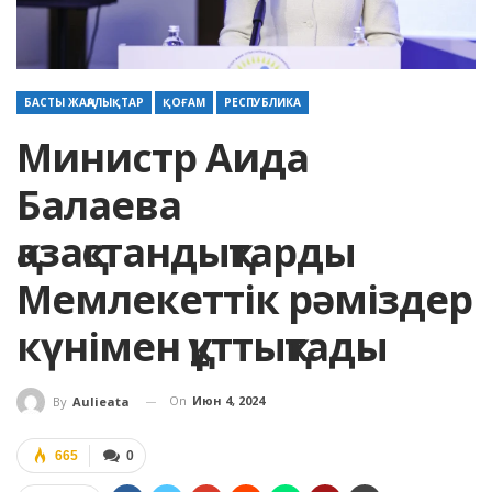
БАСТЫ ЖАҢАЛЫҚТАР
ҚОҒАМ
РЕСПУБЛИКА
Министр Аида
Балаева
қазақстандықтарды
Мемлекеттік рәміздер
күнімен құттықтады
On
Июн 4, 2024
By
Aulieata
665
0