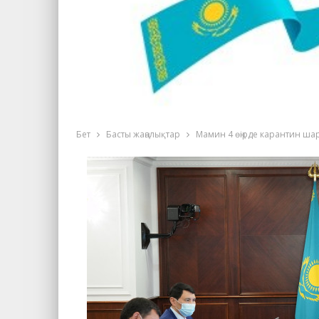
Бет
Басты жаңалықтар
Мамин 4 өңірде карантин ша