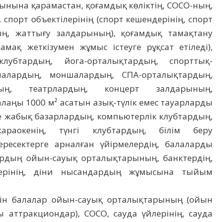
ынына қарамастан, қоғамдық көліктің, СОСО-ның,
, спорт объектілерінің (спорт кешендерінің, спорт
ың, жаттығу залдарының), қоғамдық тамақтану
амақ жеткізумен жұмыс істеуге рұқсат етіледі),
-клубтардың, йога-орталықтардың, спорттық-
алардың, моншалардың, СПА-орталықтардың,
рдың, театрлардың, концерт залдарының,
лаңы 1000 м² асатын азық-түлік емес тауарларды
е жабық базарлардың, компьютерлік клубтардың,
караокенің, түнгі клубтардың, білім беру
ресектерге арналған үйірмелердің, балаларды
рдың ойын-сауық орталықтарының, банктердің,
елерінің, діни нысандардың жұмысына тыйым
ейін балалар ойын-сауық орталықтарының (ойын
 аттракциондар), СОСО, сауда үйлерінің, сауда