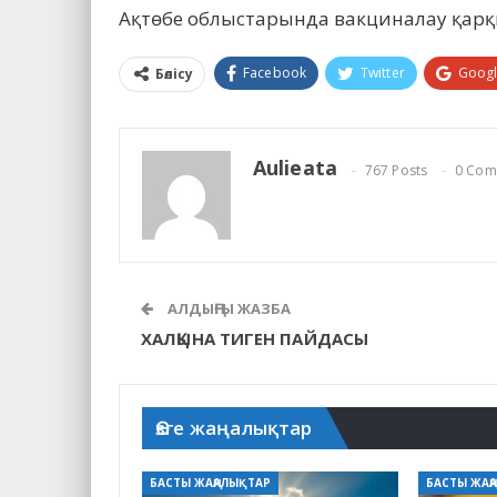
Ақтөбе облыстарында вакциналау қар
Facebook
Twitter
Goog
Бөлісу
Aulieata
767 Posts
0 Com
АЛДЫҢҒЫ ЖАЗБА
ХАЛҚЫНА ТИГЕН ПАЙДАСЫ
Өзге жаңалықтар
БАСТЫ ЖАҢАЛЫҚТАР
БАСТЫ ЖАҢ