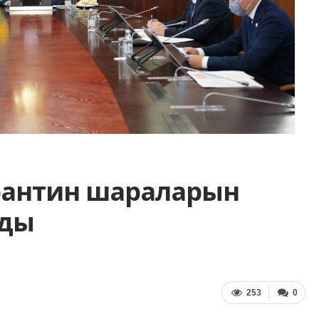
арантин шараларын
рды
253
0