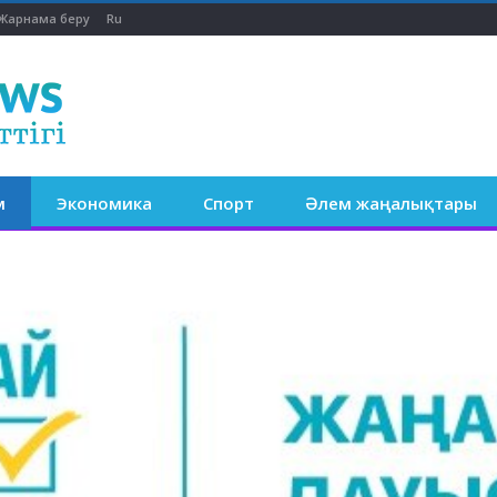
Жарнама беру
Ru
м
Экономика
Спорт
Әлем жаңалықтары