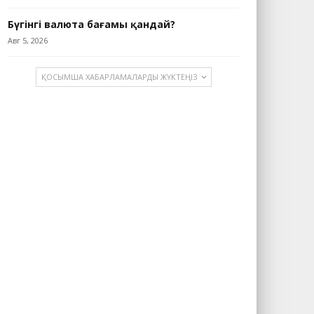
Бүгінгі валюта бағамы қандай?
Авг 5, 2026
ҚОСЫМША ХАБАРЛАМАЛАРДЫ ЖҮКТЕҢІЗ