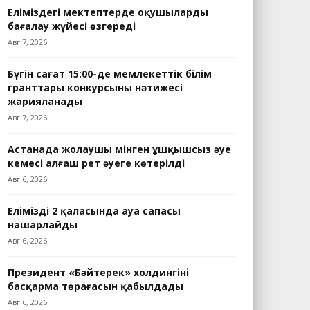
Еліміздегі мектептерде оқушыларды
бағалау жүйесі өзгереді
Авг 7, 2026
Бүгін сағат 15:00-де мемлекеттік білім
гранттары конкурсының нәтижесі
жарияланады
Авг 7, 2026
Астанада жолаушы мінген ұшқышсыз әуе
кемесі алғаш рет әуеге көтерілді
Авг 6, 2026
Еліміздің 2 қаласында ауа сапасы
нашарлайды
Авг 6, 2026
Президент «Бәйтерек» холдингінің
басқарма төрағасын қабылдады
Авг 6, 2026