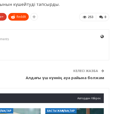
қынын күшейтуді тапсырды.
le+
ReddIt
253
0
ments
КЕЛЕСІ ЖАЗБА
Алдағы үш күннің ауа райына болжам
Автордан Көбірек
АЛЫҚТАР
БАСТЫ ЖАҢАЛЫҚТАР