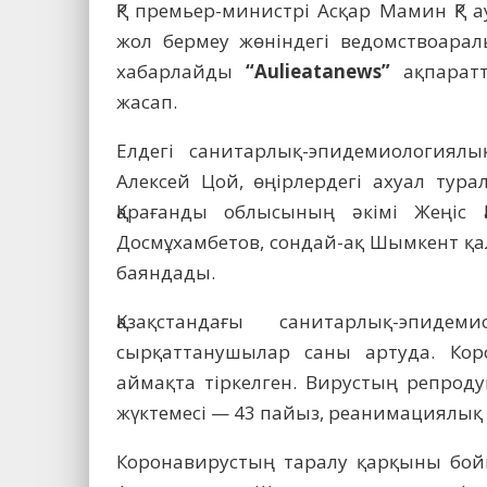
ҚР премьер-министрі Асқар Мамин ҚР
жол бермеу жөніндегі ведомствоарал
хабарлайды
“Aulieatanews”
ақпаратт
жасап.
Елдегі санитарлық-эпидемиологиял
Алексей Цой, өңірлердегі ахуал тура
Қарағанды облысының әкімі Жеңіс 
Досмұхамбетов, сондай-ақ Шымкент қа
баяндады.
Қазақстандағы санитарлық-эпиде
сырқаттанушылар саны артуда. Ко
аймақта тіркелген. Вирустың репроду
жүктемесі — 43 пайыз, реанимациялық 
Коронавирустың таралу қарқыны бойы