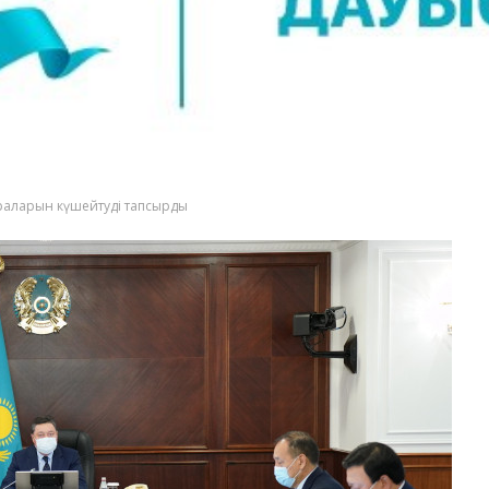
раларын күшейтуді тапсырды