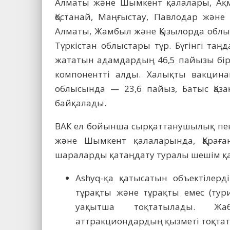
Алматы және Шымкент қалалары, Ақмол
Қостанай, Маңғыстау, Павлодар және 
Алматы, Жамбыл және Қызылорда облы
Түркістан облыстары тұр. Бүгінгі таң
жататын адамдардың 46,5 пайызы бірі
компонентті алды. Халықты вакцина
облысында — 23,6 пайыз, Батыс Қаз
байқалады.
ВАК ел бойынша сырқаттанушылық пен
және Шымкент қалаларында, Қарағ
шараларды қатаңдату туралы шешім қ
Ashyq-қа қатысатын объектілерді
тұрақты және тұрақты емес (тур
уақытша тоқтатылады. Жа
аттракциондардың қызметі тоқта