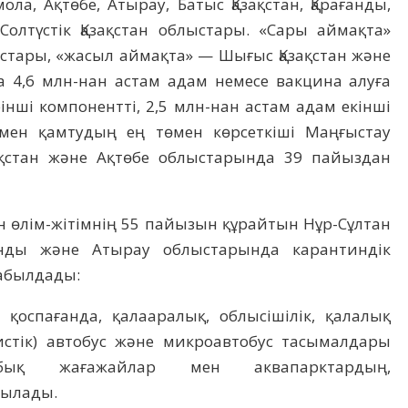
а, Ақтөбе, Атырау, Батыс Қазақстан, Қарағанды,
Солтүстік Қазақстан облыстары. «Сары аймақта»
стары, «жасыл аймақта» — Шығыс Қазақстан және
да 4,6 млн-нан астам адам немесе вакцина алуға
нші компонентті, 2,5 млн-нан астам адам екінші
мен қамтудың ең төмен көрсеткіші Маңғыстау
ақстан және Ақтөбе облыстарында 39 пайыздан
 өлім-жітімнің 55 пайызын құрайтын Нұр-Сұлтан
анды және Атырау облыстарында карантиндік
абылдады:
 қоспағанда, қалааралық, облысішілік, қалалық
истік) автобус және микроавтобус тасымалдары
бық жағажайлар мен аквапарктардың,
тылады.