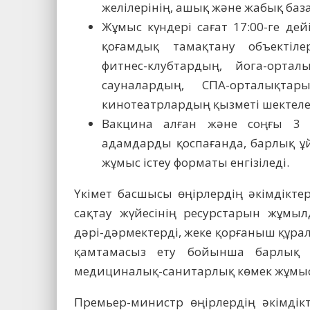
желілерінің, ашық және жабық баз
Жұмыс күндері сағат 17:00-ге дей
қоғамдық тамақтану объектілер
фитнес-клубтардың, йога-орталы
сауналардың, СПА-орталықтары
кинотеатрлардың қызметі шектеле
Вакцина алған және соңғы 3 
адамдарды қоспағанда, барлық ұ
жұмыс істеу форматы енгізіледі.
Үкімет басшысы өңірлердің әкімдікте
сақтау жүйесінің ресурстарын жұмыл
дәрі-дәрмектерді, жеке қорғаныш құ
қамтамасыз ету бойынша барлық 
медициналық-санитарлық көмек жұмысы
Премьер-министр өңірлердің әкімдікт