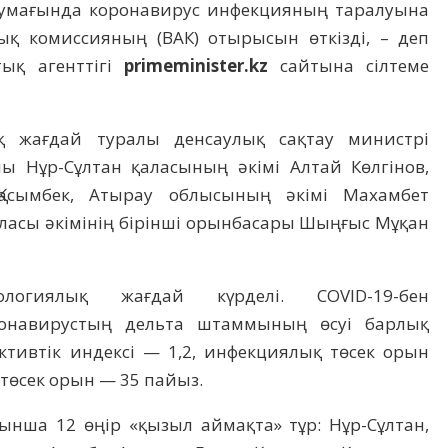
 аумағында коронавирус инфекцияның таралуына
ық комиссияның (ВАК) отырысын өткізді, – деп
ық агенттігі
primeminister.kz
сайтына сілтеме
ық жағдай туралы денсаулық сақтау министрі
лы Нұр-Сұлтан қаласының әкімі Алтай Көлгінов,
Қасымбек, Атырау облысының әкімі Махамбет
ласы әкімінің бірінші орынбасары Шыңғыс Мұқан
миологиялық жағдай күрделі. COVID-19-бен
ронавирустың дельта штаммының өсуі барлық
ктивтік индексі — 1,2, инфекциялық төсек орын
төсек орын — 35 пайыз.
нша 12 өңір «қызыл аймақта» тұр: Нұр-Сұлтан,