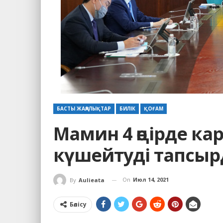
БАСТЫ ЖАҢАЛЫҚТАР
БИЛІК
ҚОҒАМ
Мамин 4 өңірде к
күшейтуді тапсы
On
Июл 14, 2021
By
Aulieata
Бөлісу