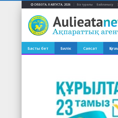
Біз туралы
Байланысу
СУББОТА, 8 АВГУСТА, 2026
Басты бет
Билік
Саясат
Қоға