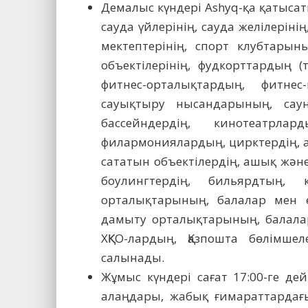
Демалыс күндері Ashyq-қа қатысат
сауда үйлерінің, сауда желілерінің
мектептерінің, спорт клубтарын
объектілерінің, фудкорттардың (т
фитнес-орталықтардың, фитнес
сауықтыру нысандарының, саун
бассейндердің, кинотеатрла
филармониялардың, цирктердің, а
сататын объектілердің, ашық жән
боулингтердің, бильярдтың, 
орталықтарының, балалар мен е
дамыту орталықтарының, балала
ХҚКО-лардың, Қазпошта бөлімш
салынады.
Жұмыс күндері сағат 17:00-ге д
алаңдары, жабық ғимараттардағы