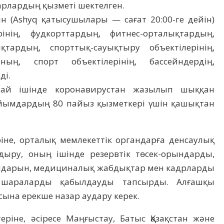
арлардың қызметі шектелген.
ін (Ashyq қатысушылары — сағат 20:00-ге дейін)
інің, фудкорттардың, фитнес-орталықтардың,
қтардың, спорттық-сауықтыру объектілерінің,
ның, спорт объектілерінің, бассейндердің,
ді.
ай ішінде коронавирустан жазылып шыққан
йымдардың 80 пайыз қызметкері үшін қашықтан
ріне, орталық мемлекеттік органдарға денсаулық
дыру, оның ішінде резервтік төсек-орындарды,
ралдарын, медициналық жабдықтар мен кадрларды
шараларды қабылдауды тапсырды. Алғашқы
на ерекше назар аудару керек.
еріне, әсіресе Маңғыстау, Батыс Қазақстан және