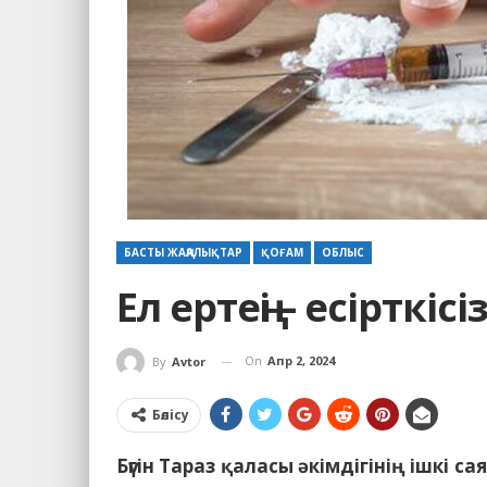
БАСТЫ ЖАҢАЛЫҚТАР
ҚОҒАМ
ОБЛЫС
Ел ертеңі – есірткі
On
Апр 2, 2024
By
Avtor
Бөлісу
Бүгін Тараз қаласы әкімдігінің ішкі