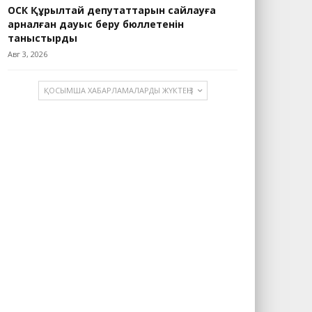
ОСК Құрылтай депутаттарын сайлауға
арналған дауыс беру бюллетенін
таныстырды
Авг 3, 2026
ҚОСЫМША ХАБАРЛАМАЛАРДЫ ЖҮКТЕҢІЗ