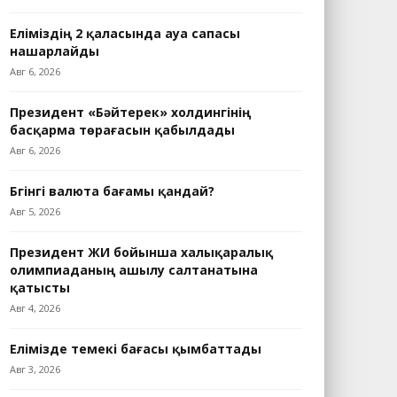
Еліміздің 2 қаласында ауа сапасы
нашарлайды
Авг 6, 2026
Президент «Бәйтерек» холдингінің
басқарма төрағасын қабылдады
Авг 6, 2026
Бүгінгі валюта бағамы қандай?
Авг 5, 2026
Президент ЖИ бойынша халықаралық
олимпиаданың ашылу салтанатына
қатысты
Авг 4, 2026
Елімізде темекі бағасы қымбаттады
Авг 3, 2026