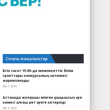
Соңғы жаңалықтар
Бүгін сағат 15:00-де мемлекеттік білім
гранттары конкурсының нәтижесі
жарияланады
Авг 7, 2026
Астанада жолаушы мінген ұшқышсыз әуе
кемесі алғаш рет әуеге көтерілді
Авг 6, 2026