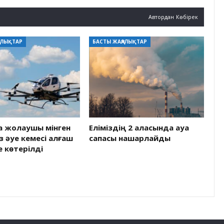
Автордан Көбірек
АЛЫҚТАР
БАСТЫ ЖАҢАЛЫҚТАР
а жолаушы мінген
Еліміздің 2 қаласында ауа
 әуе кемесі алғаш
сапасы нашарлайды
е көтерілді