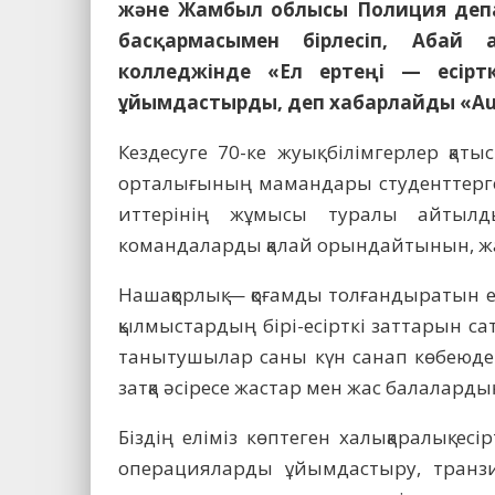
және Жамбыл облысы Полиция депа
басқармасымен бірлесіп, Абай
колледжінде «Ел ертеңі — есірт
ұйымдастырды, деп хабарлайды «Aul
Кездесуге 70-ке жуық білімгерлер қат
орталығының мамандары студенттерге қ
иттерінің жұмысы туралы айтылд
командаларды қалай орындайтынын, жас
Нашақорлық — қоғамды толғандыратын ең 
қылмыстардың бірі-есірткі заттарын сат
танытушылар саны күн санап көбеюде
затқа әсіресе жастар мен жас балалард
Біздің еліміз көптеген халықаралық есі
операцияларды ұйымдастыру, транзи