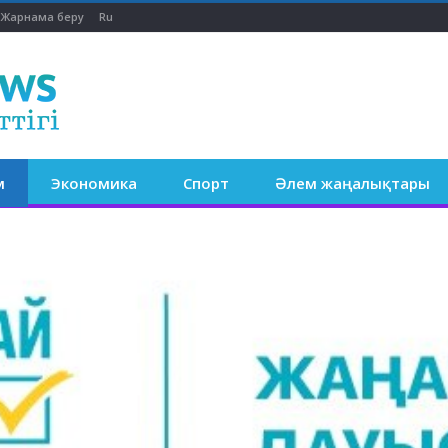
Жарнама беру
Ru
м
Экономика
Спорт
Әлем жаңалықтары