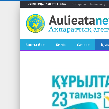
Біз туралы
Байланысу
ПЯТНИЦА, 7 АВГУСТА, 2026
Басты бет
Билік
Саясат
Қоға