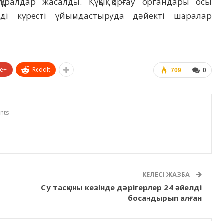
 құралдар жасалды. Құқық қорғау органдары осы
мді күресті ұйымдастыруда дәйекті шаралар
le+
ReddIt
709
0
nts
КЕЛЕСІ ЖАЗБА
Су тасқыны кезінде дәрігерлер 24 әйелді
босандырып алған