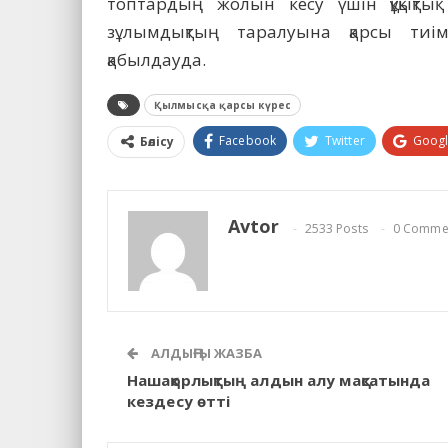
топтардың жолын кесу үшін құқықтық
зұлымдықтың таралуына қарсы тиі
қабылдауда.
Қылмысқа қарсы күрес
Facebook
Twitter
Goog
Бөлісу
Avtor
2533 Posts
0 Comme
АЛДЫҢҒЫ ЖАЗБА
Нашақорлықтың алдын алу мақсатында
кездесу өтті