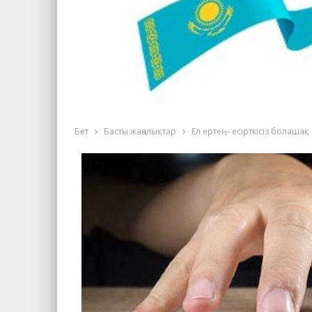
Бет
Басты жаңалықтар
Ел ертеңі – есірткісіз болашақ