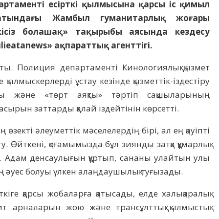
ртаменті есірткі қылмысына қарсы іс қимыл
 атындағы Жамбыл гуманитарлық жоғары
кісіз болашақ» тақырыбы аясында кездесу
ieatanews» ақпараттық агенттігі.
ысты. Полиция департаменті Кинологиялық қызмет
ылмыскерлерді ұстау кезінде қызметтік-іздестіру
ы және «төрт аяқты» тәртіп сақшыларының
ырын заттарды қалай іздейтінін көрсетті.
өзекті әлеуметтік мәселелердің бірі, ал ең қауіпті
у. Өйткені, қоғамымызда бұл зиянды затқа құмарлық
. Адам денсаулығын құртып, сананы улайтын улы
ың әуес болуы үлкен алаңдаушылық туғызады.
рткіге қарсы жобаларға қатысады, елде халықаралық
т арналарын жою және трансұлттық қылмыстық