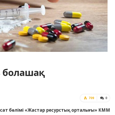
сіз болашақ
709
0
 саясат бөлімі «Жастар ресурстық орталығы» КММ