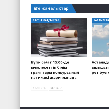
Өзге жаңалықтар
БАСТЫ ЖАҢАЛЫҚТАР
БАСТЫ ЖАҢ
Бүгін сағат 15:00-де
Астанад
мемлекеттік білім
ұшқышсыз
гранттары конкурсының
рет әуег
нәтижесі жарияланады
АЛДЫҢҒЫ
КЕЛЕСІ