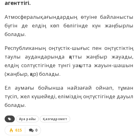
агенттігі.
Атмосфералық ағындардың өтуіне байланысты
бүгін де елдің көп бөлігінде күн жаңбырлы
болады.
Республиканың оңтүстік-шығыс пен оңтүстіктің
таулы аудандарында қатты жаңбыр жауады,
елдің солтүстігінде түнгі уақытта жауын-шашын
(жаңбыр, қар) болады.
Ел аумағы бойынша найзағай ойнап, тұман
түсіп, жел күшейеді, еліміздің оңтүстігінде дауыл
болады.
Ауа райы
Қазгидромет
615
0