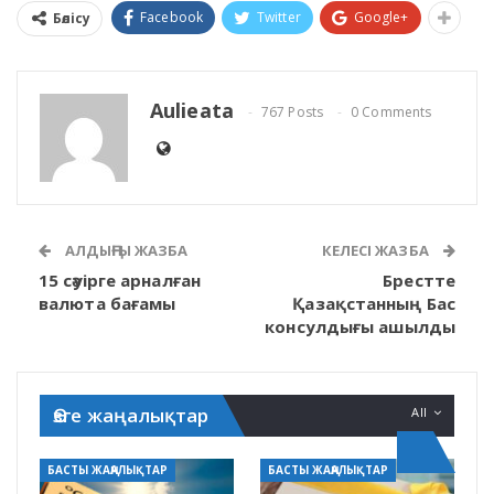
Facebook
Twitter
Google+
Бөлісу
Aulieata
767 Posts
0 Comments
АЛДЫҢҒЫ ЖАЗБА
КЕЛЕСІ ЖАЗБА
15 сәуірге арналған
Брестте
валюта бағамы
Қазақстанның Бас
консулдығы ашылды
Өзге жаңалықтар
All
БАСТЫ ЖАҢАЛЫҚТАР
БАСТЫ ЖАҢАЛЫҚТАР