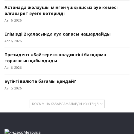
Астанада жолаушы мінген ұшқышсыз әуе кемесі
алғаш рет әуеге көтерілді
Авг 6, 2026
Еліміздің 2 қаласында ауа сапасы нашарлайды
Авг 6, 2026
Президент «Бәйтерек» холдингінің басқарма
төрағасын қабылдады
Авг 6, 2026
Бүгінгі валюта бағамы қандай?
Авг 5, 2026
ҚОСЫМША ХАБАРЛАМАЛАРДЫ ЖҮКТЕҢІЗ