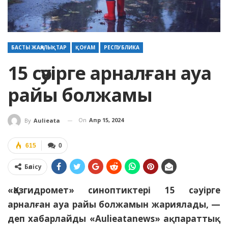
БАСТЫ ЖАҢАЛЫҚТАР
ҚОҒАМ
РЕСПУБЛИКА
15 сәуірге арналған ауа
райы болжамы
On
Апр 15, 2024
By
Aulieata
615
0
Бөлісу
«Қазгидромет» синоптиктері 15 сәуірге
арналған ауа райы болжамын жариялады, —
деп хабарлайды «Aulieatanews» ақпараттық