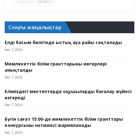
АЛДЫҢҒЫ
КЕЛЕСІ
Соңғы жаңалықтар
Елдің басым бөлігінде ыстық ауа райы сақталады
Авг 7, 2026
Мемлекеттік білім гранттарының иегерлері
анықталды
Авг 7, 2026
Еліміздегі мектептерде оқушыларды бағалау жүйесі
өзгереді
Авг 7, 2026
Бүгін сағат 15:00-де мемлекеттік білім гранттары
конкурсының нәтижесі жарияланады
Авг 7, 2026