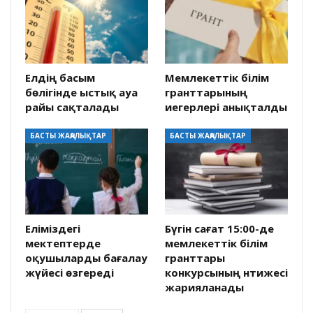
Елдің басым
Мемлекеттік білім
бөлігінде ыстық ауа
гранттарының
райы сақталады
иегерлері анықталды
БАСТЫ ЖАҢАЛЫҚТАР
БАСТЫ ЖАҢАЛЫҚТАР
Еліміздегі
Бүгін сағат 15:00-де
мектептерде
мемлекеттік білім
оқушыларды бағалау
гранттары
жүйесі өзгереді
конкурсының нәтижесі
жарияланады