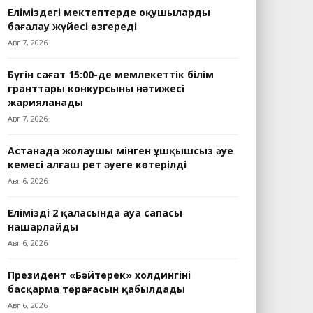
Еліміздегі мектептерде оқушыларды
бағалау жүйесі өзгереді
Авг 7, 2026
Бүгін сағат 15:00-де мемлекеттік білім
гранттары конкурсының нәтижесі
жарияланады
Авг 7, 2026
Астанада жолаушы мінген ұшқышсыз әуе
кемесі алғаш рет әуеге көтерілді
Авг 6, 2026
Еліміздің 2 қаласында ауа сапасы
нашарлайды
Авг 6, 2026
Президент «Бәйтерек» холдингінің
басқарма төрағасын қабылдады
Авг 6, 2026