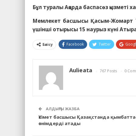
Бұл туралы Ақорда баспасөз қызметі 
Мемлекет басшысы Қасым-Жомарт Т
үшінші отырысы 15 наурыз күні Атыра
Facebook
Twitter
Goog
Бөлісу
Aulieata
767 Posts
0 Com
АЛДЫҢҒЫ ЖАЗБА
Үкімет басшысы Қазақстанда қымбатта
өнімдерді атады