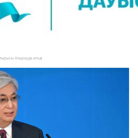
отырысы Атырауда өтеді