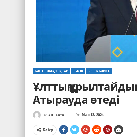
БАСТЫ ЖАҢАЛЫҚТАР
БИЛІК
РЕСПУБЛИКА
Ұлттық құрылтайд
Атырауда өтеді
On
Мар 13, 2024
By
Aulieata
Бөлісу