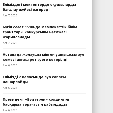
Еліміздегі мектептерде оқушыларды
бағалау жүйесі өзгереді
Авг 7, 2026
Бүгін сағат 15:00-де мемлекеттік білім
гранттары конкурсының нәтижесі
жарияланады
Авг 7, 2026
Астанада жолаушы мінген ұшқышсыз әуе
кемесі алғаш рет әуеге көтерілді
Авг 6, 2026
Еліміздің 2 қаласында ауа сапасы
нашарлайды
Авг 6, 2026
Президент «Бәйтерек» холдингінің
басқарма төрағасын қабылдады
Авг 6, 2026