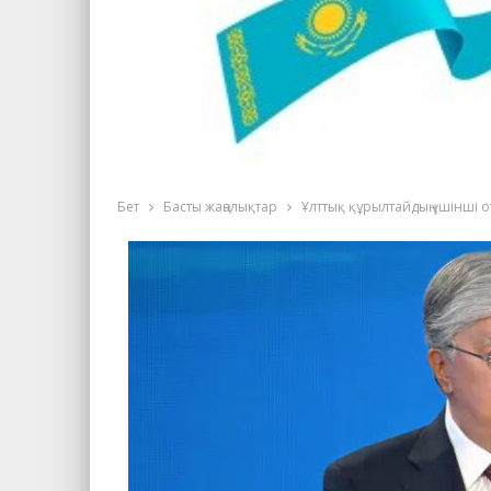
Бет
Басты жаңалықтар
Ұлттық құрылтайдың үшінші 