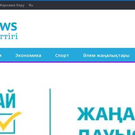
Жарнама беру
Ru
м
Экономика
Спорт
Әлем жаңалықтары