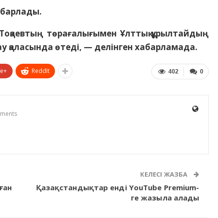
хабарлады.
оқаевтың төрағалығымен Ұлттық құрылтайдың
у қаласында өтеді, — делінген хабарламада.
le+
ReddIt
402
0
ments
КЕЛЕСІ ЖАЗБА
ған
Қазақстандықтар енді YouTube Premium-
ге жазыла алады