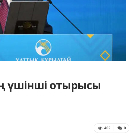
ың үшінші отырысы
402
0