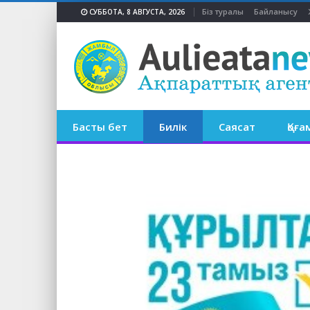
Біз туралы
Байланысу
СУББОТА, 8 АВГУСТА, 2026
Басты бет
Билік
Саясат
Қоға