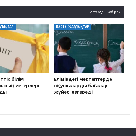
Автордан Көбірек
АЛЫҚТАР
БАСТЫ ЖАҢАЛЫҚТАР
тік білім
Еліміздегі мектептерде
рының иегерлері
оқушыларды бағалау
лды
жүйесі өзгереді