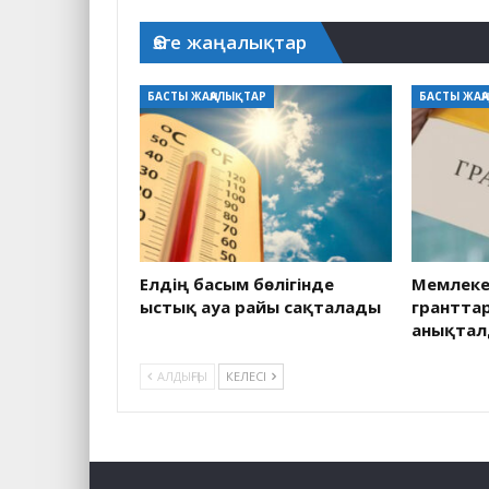
Өзге жаңалықтар
БАСТЫ ЖАҢАЛЫҚТАР
БАСТЫ ЖАҢ
Елдің басым бөлігінде
Мемлекет
ыстық ауа райы сақталады
грантта
анықта
АЛДЫҢҒЫ
КЕЛЕСІ