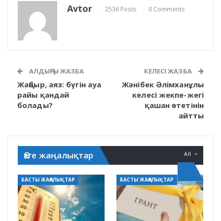
Avtor
2536 Posts
0 Comments
АЛДЫҢҒЫ ЖАЗБА
КЕЛЕСІ ЖАЗБА
Жаңбыр, аяз: бүгін ауа
Жәнібек Әлімханұлы
райы қандай
келесі жекпе-жегі
болады?
қашан өтетінін
айтты
Өзге жаңалықтар
All
БАСТЫ ЖАҢАЛЫҚТАР
БАСТЫ ЖАҢАЛЫҚТАР