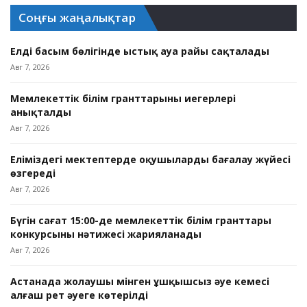
Соңғы жаңалықтар
Елдің басым бөлігінде ыстық ауа райы сақталады
Авг 7, 2026
Мемлекеттік білім гранттарының иегерлері
анықталды
Авг 7, 2026
Еліміздегі мектептерде оқушыларды бағалау жүйесі
өзгереді
Авг 7, 2026
Бүгін сағат 15:00-де мемлекеттік білім гранттары
конкурсының нәтижесі жарияланады
Авг 7, 2026
Астанада жолаушы мінген ұшқышсыз әуе кемесі
алғаш рет әуеге көтерілді