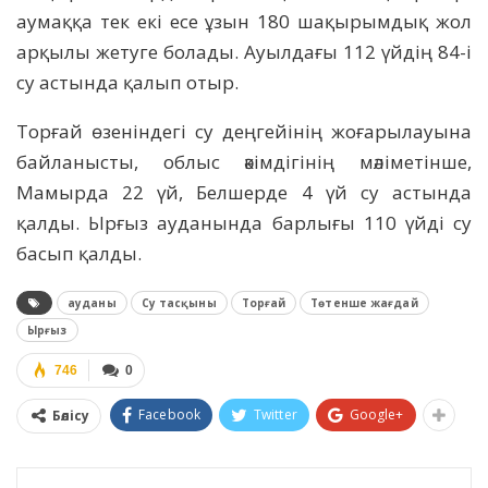
аумаққа тек екі есе ұзын 180 шақырымдық жол
арқылы жетуге болады. Ауылдағы 112 үйдің 84-і
су астында қалып отыр.
Торғай өзеніндегі су деңгейінің жоғарылауына
байланысты, облыс әкімдігінің мәліметінше,
Мамырда 22 үй, Белшерде 4 үй су астында
қалды. Ырғыз ауданында барлығы 110 үйді су
басып қалды.
ауданы
Су тасқыны
Торғай
Төтенше жағдай
Ырғыз
746
0
Facebook
Twitter
Google+
Бөлісу