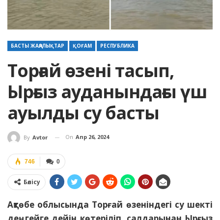
БАСТЫ ЖАҢАЛЫҚТАР
ҚОҒАМ
РЕСПУБЛИКА
Торғай өзені тасып,
Ырғыз ауданындағы үш
ауылды су басты
On
Апр 26, 2024
By
Avtor
746
0
Бөлісу
Ақтөбе облысында Торғай өзеніндегі су шекті
деңгейге дейін көтеріліп, салдарынан Ырғыз