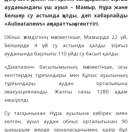
ауданындағы үш ауыл – Мамыр, Нұра және
Белшер су астында қалды, деп хабарлайды
«Aulieatanews» ақпараттық агенттігі.
Облыс әкімдігінің мәліметінше, Мамырда 22 үй,
Белшерде 4 үй су астында қалды. Ырғыз
ауданында барлығы 110 үйді су басып қалды.
«Диапазон» басылымының мәліметінше, осы
кенттердің тұрғындары мен Құлыс ауылының
тұрғындары аудан орталығына
эвакуацияланды. Жалпы саны 1280 адам
көшірілді.
Су тасқынынан Нұра ауылына көбірек зиян
келген, ауыл аудан облыс орталығынан 90
шақырым жерде орналасқанымен, қазір бұл