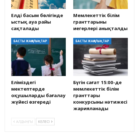
Елдің басым бөлігінде
Мемлекеттік білім
ыстық ауа райы
гранттарының
сақталады
иегерлері анықталды
БАСТЫ ЖАҢАЛЫҚТАР
БАСТЫ ЖАҢАЛЫҚТАР
Еліміздегі
Бүгін сағат 15:00-де
мектептерде
мемлекеттік білім
оқушыларды бағалау
гранттары
жүйесі өзгереді
конкурсының нәтижесі
жарияланады
АЛДЫҢҒЫ
КЕЛЕСІ