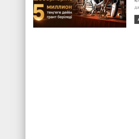
Қа
да