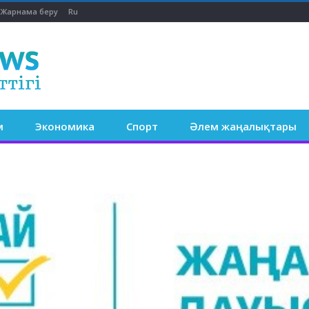
Жарнама беру
Ru
м
Экономика
Спорт
Әлем жаңалықтары