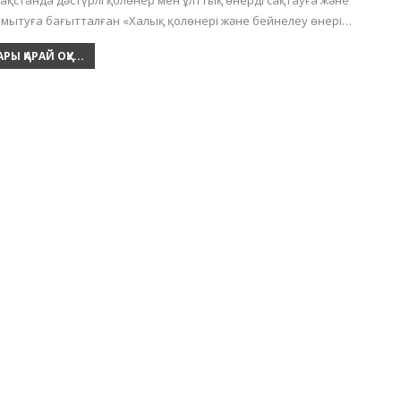
зақстанда дәстүрлі қолөнер мен ұлттық өнерді сақтауға және
мытуға бағытталған «Халық қолөнері және бейнелеу өнері…
АРЫ ҚАРАЙ ОҚУ...