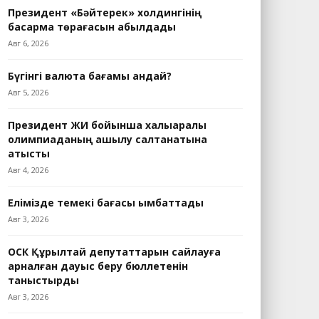
Президент «Бәйтерек» холдингінің
басқарма төрағасын қабылдады
Авг 6, 2026
Бүгінгі валюта бағамы қандай?
Авг 5, 2026
Президент ЖИ бойынша халықаралық
олимпиаданың ашылу салтанатына
қатысты
Авг 4, 2026
Елімізде темекі бағасы қымбаттады
Авг 3, 2026
ОСК Құрылтай депутаттарын сайлауға
арналған дауыс беру бюллетенін
таныстырды
Авг 3, 2026