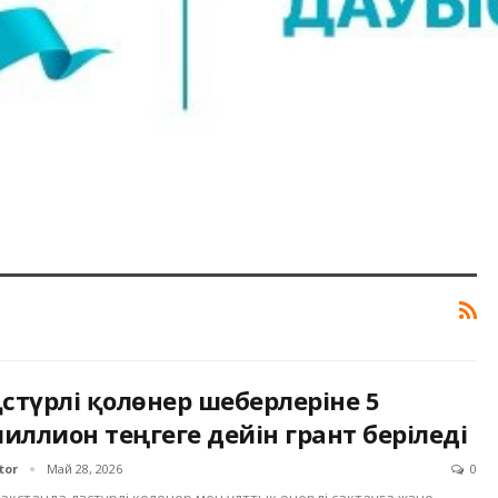
әстүрлі қолөнер шеберлеріне 5
иллион теңгеге дейін грант беріледі
tor
Май 28, 2026
0