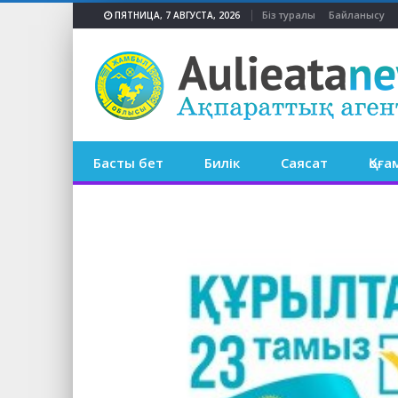
Біз туралы
Байланысу
ПЯТНИЦА, 7 АВГУСТА, 2026
Басты бет
Билік
Саясат
Қоға