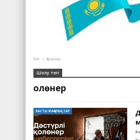
Бет
Қолөнер
Шолу тегі
Қолөнер
Д
БАСТЫ ЖАҢАЛЫҚТАР
м
Av