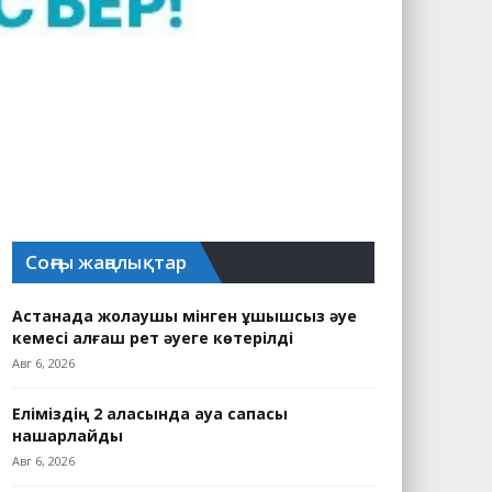
Соңғы жаңалықтар
Астанада жолаушы мінген ұшқышсыз әуе
кемесі алғаш рет әуеге көтерілді
Авг 6, 2026
Еліміздің 2 қаласында ауа сапасы
нашарлайды
Авг 6, 2026