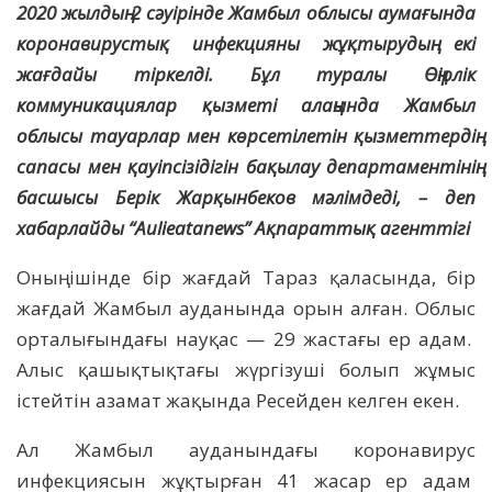
2020 жылдың 2 сәуірінде Жамбыл облысы аумағында
коронавирустық инфекцияны жұқтырудың екі
жағдайы тіркелді. Бұл туралы Өңірлік
коммуникациялар қызметі алаңында Жамбыл
облысы тауарлар мен көрсетілетін қызметтердің
сапасы мен қауіпсізідігін бақылау департаментінің
басшысы Берік Жарқынбеков мәлімдеді, – деп
хабарлайды “Aulieatanews” Ақпараттық агенттігі
Оның ішінде бір жағдай Тараз қаласында, бір
жағдай Жамбыл ауданында орын алған. Облыс
орталығындағы науқас — 29 жастағы ер адам.
Алыс қашықтықтағы жүргізуші болып жұмыс
істейтін азамат жақында Ресейден келген екен.
Ал Жамбыл ауданындағы коронавирус
инфекциясын жұқтырған 41 жасар ер адам