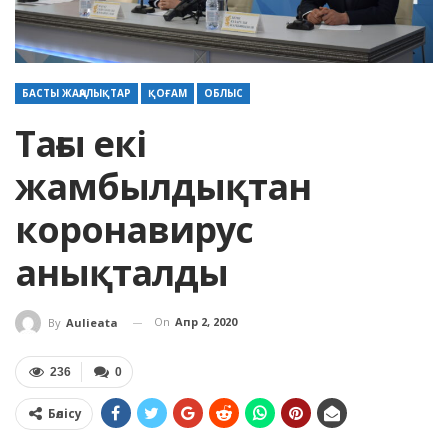
БАСТЫ ЖАҢАЛЫҚТАР
ҚОҒАМ
ОБЛЫС
Тағы екі
жамбылдықтан
коронавирус
анықталды
On
Апр 2, 2020
By
Aulieata
236
0
Бөлісу