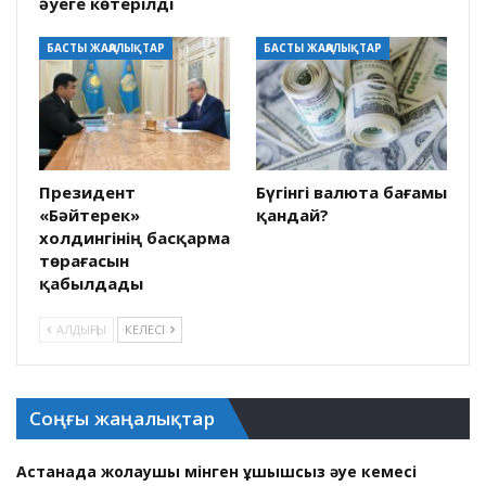
әуеге көтерілді
БАСТЫ ЖАҢАЛЫҚТАР
БАСТЫ ЖАҢАЛЫҚТАР
Президент
Бүгінгі валюта бағамы
«Бәйтерек»
қандай?
холдингінің басқарма
төрағасын
қабылдады
АЛДЫҢҒЫ
КЕЛЕСІ
Соңғы жаңалықтар
Астанада жолаушы мінген ұшқышсыз әуе кемесі