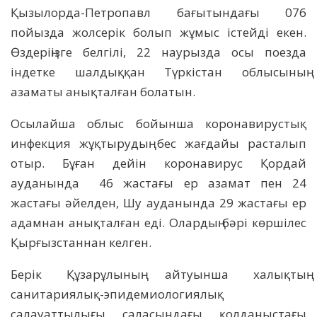
Қызылорда-Петропавл бағытындағы 076
пойызда жолсерік болып жұмыс істейді екен.
Өздеріңізге белгілі, 22 наурызда осы поезда
індетке шалдыққан Түркістан облысының
азаматы анықталған болатын.
Осылайша облыс бойынша коронавирустық
инфекция жұқтырудың бес жағдайы расталып
отыр. Бұған дейін коронавирус Қордай
ауданында 46 жастағы ер азамат пен 24
жастағы әйелден, Шу ауданында 29 жастағы ер
адамнан анықталған еді. Олардың бәрі көршілес
Қырғызстаннан келген.
Берік Құзарұлының айтуынша халықтың
санитариялық-эпидемиологиялық
салауаттылығы саласындағы қолданыстағы