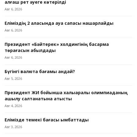
алғаш рет әуеге көтерілді
Авг 6, 2026
Еліміздің 2 қаласында ауа сапасы нашарлайды
Авг 6, 2026
Президент «Бәйтерек» холдингінің басқарма
төрағасын қабылдады
Авг 6, 2026
Бүгінгі валюта бағамы қандай?
Авг 5, 2026
Президент ЖИ бойынша халықаралық олимпиаданың
ашылу салтанатына қатысты
Авг 4, 2026
Елімізде темекі бағасы қымбаттады
Авг 3, 2026