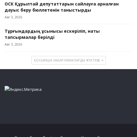
ОСК Құрылтай депутаттарын сайлауға арналған
дауыс беру бюллетенін таныстырды
Авг 3, 2026
Тұрғындардың ұсынысы ескеріліп, нақты
тапсырмалар берілді
Авг 3, 2026
ҚОСЫМША ХАБАРЛАМАЛАРДЫ ЖҮКТЕҢІЗ