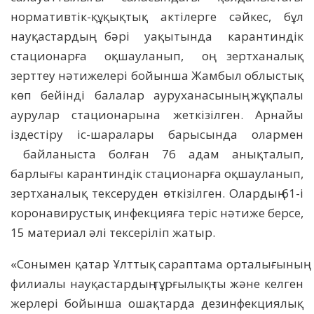
нормативтік-құқықтық актілерге сәйкес, бұл
науқастардың бәрі уақытында карантиндік
стационарға оқшауланып, оң зертханалық
зерттеу нәтижелері бойынша Жамбыл облыстық
көп бейінді балалар ауруханасының жұқпалы
аурулар стационарына жеткізілген. Арнайы
іздестіру іс-шаралары барысында олармен
байланыста болған 76 адам анықталып,
барлығы карантиндік стационарға оқшауланып,
зертханалық тексеруден өткізілген. Олардың 61-і
коронавирустық инфекцияға теріс нәтиже берсе,
15 материал әлі тексеріліп жатыр.
«Сонымен қатар Ұлттық сараптама орталығының
филиалы науқастардың тұрғылықты және келген
жерлері бойынша ошақтарда дезинфекциялық