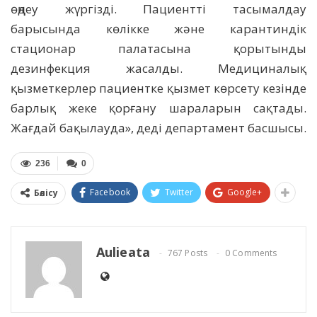
өңдеу жүргізді. Пациентті тасымалдау
барысында көлікке және карантиндік
стационар палатасына қорытынды
дезинфекция жасалды. Медициналық
қызметкерлер пациентке қызмет көрсету кезінде
барлық жеке қорғану шараларын сақтады.
Жағдай бақылауда», деді департамент басшысы.
236
0
Facebook
Twitter
Google+
Бөлісу
Aulieata
767 Posts
0 Comments