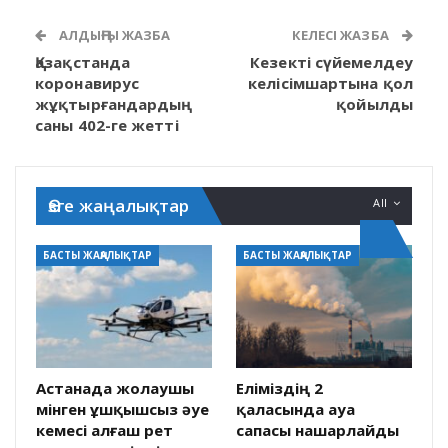
АЛДЫҢҒЫ ЖАЗБА
КЕЛЕСІ ЖАЗБА
Қазақстанда
Кезекті сүйемелдеу
коронавирус
келісімшартына қол
жұқтырғандардың
қойылды
саны 402-ге жетті
Өзге жаңалықтар
All
БАСТЫ ЖАҢАЛЫҚТАР
БАСТЫ ЖАҢАЛЫҚТАР
Астанада жолаушы
Еліміздің 2
мінген ұшқышсыз әуе
қаласында ауа
кемесі алғаш рет
сапасы нашарлайды