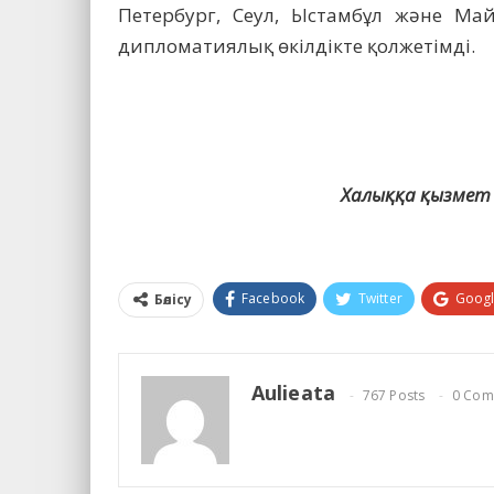
Петербург, Сеул, Ыстамбұл және Ма
дипломатиялық өкілдікте қолжетімді.
Халыққа қызмет 
Facebook
Twitter
Goog
Бөлісу
Aulieata
767 Posts
0 Com