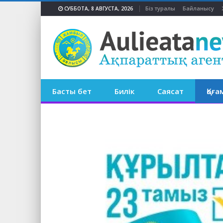
Біз туралы
Байланысу
СУББОТА, 8 АВГУСТА, 2026
Басты бет
Билік
Саясат
Қоға