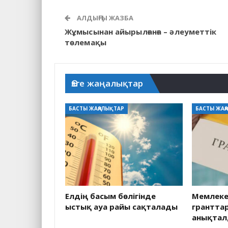
АЛДЫҢҒЫ ЖАЗБА
Жұмысынан айырылғанға – әлеуметтік
төлемақы
Өзге жаңалықтар
БАСТЫ ЖАҢАЛЫҚТАР
БАСТЫ ЖАҢ
Елдің басым бөлігінде
Мемлекет
ыстық ауа райы сақталады
грантта
анықта