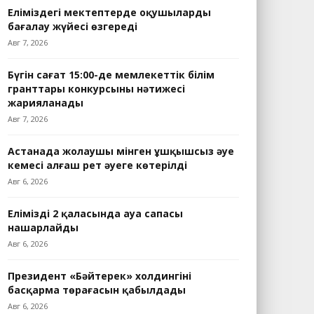
Еліміздегі мектептерде оқушыларды
бағалау жүйесі өзгереді
Авг 7, 2026
Бүгін сағат 15:00-де мемлекеттік білім
гранттары конкурсының нәтижесі
жарияланады
Авг 7, 2026
Астанада жолаушы мінген ұшқышсыз әуе
кемесі алғаш рет әуеге көтерілді
Авг 6, 2026
Еліміздің 2 қаласында ауа сапасы
нашарлайды
Авг 6, 2026
Президент «Бәйтерек» холдингінің
басқарма төрағасын қабылдады
Авг 6, 2026