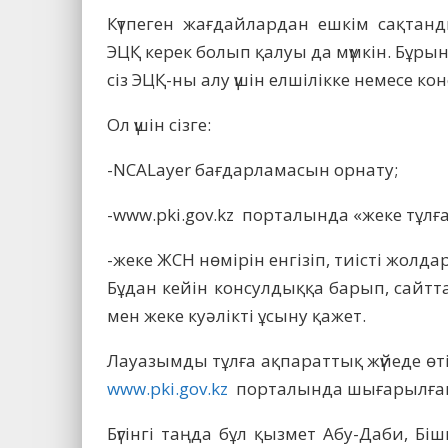
Күтпеген жағдайлардан ешкім сақтан
ЭЦҚ керек болып қалуы да мүмкін. Бұры
сіз ЭЦҚ-ны алу үшін елшілікке немесе ко
Ол үшін сізге:
-NCALayer бағдарламасын орнату;
-www.pki.gov.kz порталында «жеке тұлғал
-жеке ЖСН нөмірін енгізіп, тиісті жолд
Бұдан кейін консулдыққа барып, сайтт
мен жеке куәлікті ұсыну қажет.
Лауазымды тұлға ақпараттық жүйеде өті
www.pki.gov.kz
порталында шығарылған 
Бүгінгі таңда бұл қызмет Абу-Даби, Бі