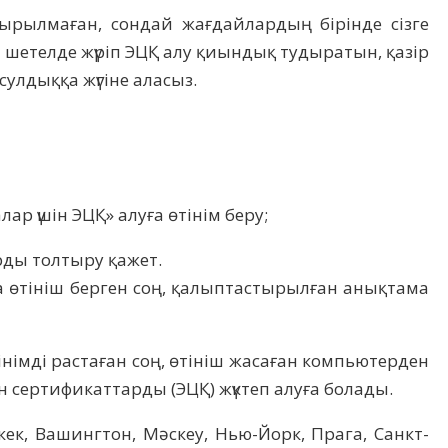
дырылмаған, сондай жағдайлардың бірінде сізге
н шетелде жүріп ЭЦҚ алу қиындық тудыратын, қазір
нсулдыққа жүгіне аласыз.
ар үшін ЭЦҚ» алуға өтінім беру;
арды толтыру қажет.
а өтініш берген соң, қалыптастырылған анықтама
німді растаған соң, өтініш жасаған компьютерден
сертификаттарды (ЭЦҚ) жүктеп алуға болады.
шкек, Вашингтон, Мәскеу, Нью-Йорк, Прага, Санкт-