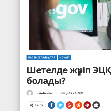
БАСТЫ ЖАҢАЛЫҚТАР
ҚОҒАМ
Шетелде жүріп ЭЦҚ
болады?
On
Дек 22, 2021
By
Aulieata
Бөлісу