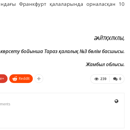
йндағы Франкфурт қалаларында орналасқан 10
Ә. АЙТҚҰЛҰЛЫ,
көрсету бойынша Тараз қалалық №3 бөлім басшысы.
Жамбыл облысы.
le+
ReddIt
239
0
ments