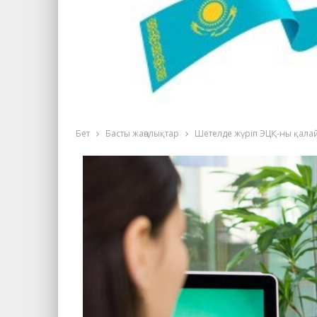
Бет
Басты жаңалықтар
Шетелде жүріп ЭЦҚ-ны қалай