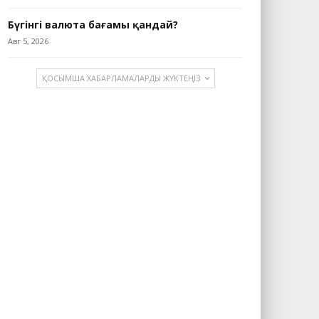
Бүгінгі валюта бағамы қандай?
Авг 5, 2026
ҚОСЫМША ХАБАРЛАМАЛАРДЫ ЖҮКТЕҢІЗ