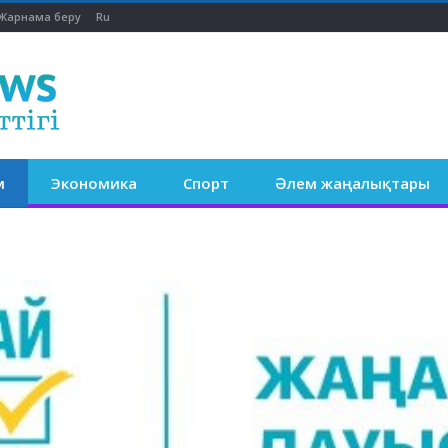
Жарнама беру
Ru
м
Экономика
Спорт
Әлем жаңалықтары