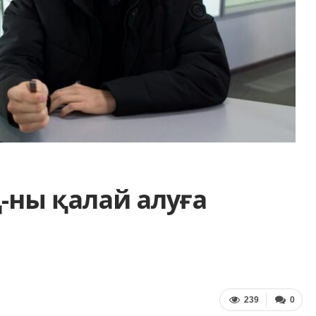
-ны қалай алуға
239
0