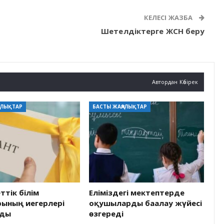
КЕЛЕСІ ЖАЗБА
Шетелдіктерге ЖСН беру
Автордан Көбірек
АЛЫҚТАР
БАСТЫ ЖАҢАЛЫҚТАР
тік білім
Еліміздегі мектептерде
рының иегерлері
оқушыларды бағалау жүйесі
лды
өзгереді