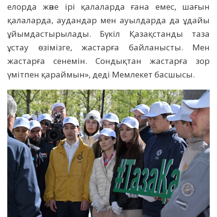
елорда және ірі қалаларда ғана емес, шағын
қалаларда, аудандар мен ауылдарда да ұдайы
ұйымдастырылады. Бүкіл Қазақстанды таза
ұстау өзімізге, жастарға байланысты. Мен
жастарға сенемін. Сондықтан жастарға зор
үмітпен қараймын», деді Мемлекет басшысы.