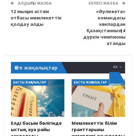
АЛДЫҢҒЫ ЖАЗБА
КЕЛЕСІ ЖАЗБА
12 мыңнан астам
«Әулиеата»
отбасы мемлекеттік
командасы
қолдау алды
көкпардан
Қазақстанның 14
дүркін чемпионы
атанды
Өзге жаңалықтар
All
БАСТЫ ЖАҢАЛЫҚТАР
БАСТЫ ЖАҢАЛЫҚТАР
Елдің басым бөлігінде
Мемлекеттік білім
ыстық ауа райы
гранттарының
сақталады
иегерлері анықталды