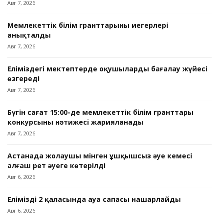
Авг 7, 2026
Мемлекеттік білім гранттарының иегерлері
анықталды
Авг 7, 2026
Еліміздегі мектептерде оқушыларды бағалау жүйесі
өзгереді
Авг 7, 2026
Бүгін сағат 15:00-де мемлекеттік білім гранттары
конкурсының нәтижесі жарияланады
Авг 7, 2026
Астанада жолаушы мінген ұшқышсыз әуе кемесі
алғаш рет әуеге көтерілді
Авг 6, 2026
Еліміздің 2 қаласында ауа сапасы нашарлайды
Авг 6, 2026