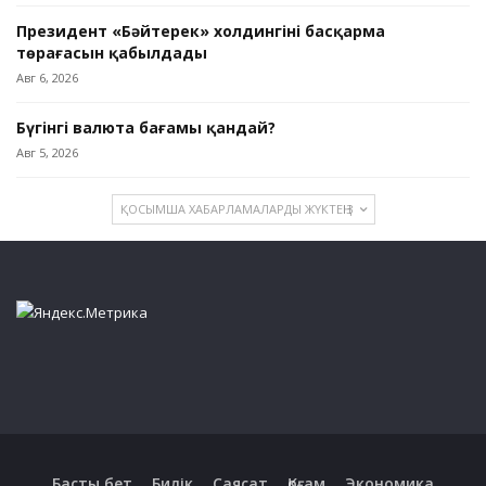
Президент «Бәйтерек» холдингінің басқарма
төрағасын қабылдады
Авг 6, 2026
Бүгінгі валюта бағамы қандай?
Авг 5, 2026
ҚОСЫМША ХАБАРЛАМАЛАРДЫ ЖҮКТЕҢІЗ
Басты бет
Билік
Саясат
Қоғам
Экономика