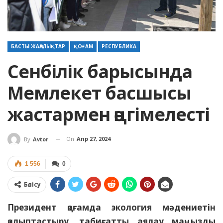
БАСТЫ ЖАҢАЛЫҚТАР
ҚОҒАМ
РЕСПУБЛИКА
Сенбілік барысында
Мемлекет басшысы
жастармен әңгімелесті
On
Апр 27, 2024
By
Avtor
1 556
0
Бөлісу
Президент қоғамда экология мәдениетін
қалыптастыру, табиғатты аялау маңызды