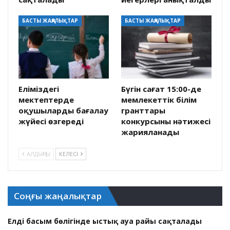
БАСТЫ ЖАҢАЛЫҚТАР
БАСТЫ ЖАҢАЛЫҚТАР
Еліміздегі
Бүгін сағат 15:00-де
мектептерде
мемлекеттік білім
оқушыларды бағалау
гранттары
жүйесі өзгереді
конкурсының нәтижесі
жарияланады
АЛДЫҢҒЫ
КЕЛЕСІ
Соңғы жаңалықтар
Елдің басым бөлігінде ыстық ауа райы сақталады