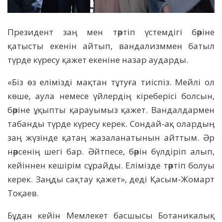
Президент заң мен тәртіп үстемдігі бәріне
қатысты екенін айтып, вандализммен батыл
түрде күресу қажет екеніне назар аударды.
«Біз өз елімізді мақтан тұтуға тиіспіз. Мейлі ол
көше, аула немесе үйлердің кіреберісі болсын,
бәріне ұқыпты қарауымыз қажет. Вандалдармен
табанды түрде күресу керек. Сондай-ақ олардың
заң жүзінде қатаң жазаланатынын айттым. Әр
нәрсенің шегі бар. Әйтпесе, бәрін бүлдіріп алып,
кейіннен кешірім сұрайды. Елімізде тәртіп болуы
керек. Заңды сақтау қажет», деді Қасым-Жомарт
Тоқаев.
Бұдан кейін Мемлекет басшысы Ботаникалық