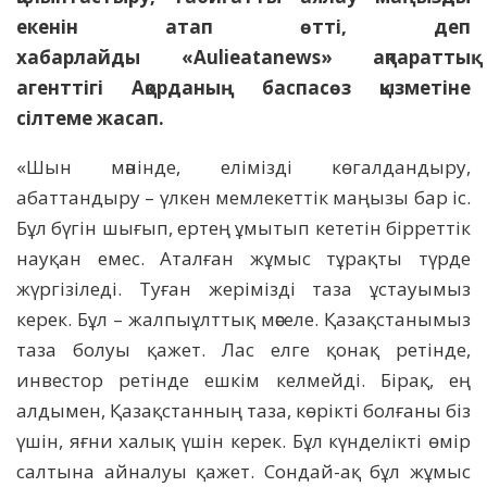
екенін атап өтті, деп
хабарлайды «Aulieatanews» ақпараттық
агенттігі Ақорданың баспасөз қызметіне
сілтеме жасап.
«Шын мәнінде, елімізді көгалдандыру,
абаттандыру – үлкен мемлекеттік маңызы бар іс.
Бұл бүгін шығып, ертең ұмытып кететін бірреттік
науқан емес. Аталған жұмыс тұрақты түрде
жүргізіледі. Туған жерімізді таза ұстауымыз
керек. Бұл – жалпыұлттық мәселе. Қазақстанымыз
таза болуы қажет. Лас елге қонақ ретінде,
инвестор ретінде ешкім келмейді. Бірақ, ең
алдымен, Қазақстанның таза, көрікті болғаны біз
үшін, яғни халық үшін керек. Бұл күнделікті өмір
салтына айналуы қажет. Сондай-ақ бұл жұмыс