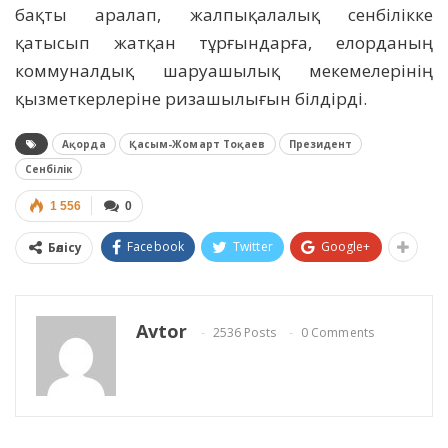
бақты аралап, жалпықалалық сенбілікке
қатысып жатқан тұрғындарға, елорданың
коммуналдық шаруашылық мекемелерінің
қызметкерлеріне ризашылығын білдірді.
Ақорда
Қасым-Жомарт Тоқаев
Президент
Сенбілік
1 556
0
Facebook
Twitter
Google+
Бөлісу
Avtor
2536 Posts
0 Comments