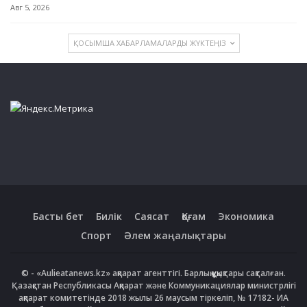
Авг 5, 2026
ҚОСЫМША ХАБАРЛАМАЛАРДЫ ЖҮКТЕҢІЗ
Басты бет
Билік
Саясат
Қоғам
Экономика
Спорт
Әлем жаңалықтары
© - «Aulieatanews.kz» ақпарат агенттігі. Барлық құқықтары сақталған.
Қазақстан Республикасы Ақпарат және Коммуникациялар министрлігі
ақпарат комитетінде 2018 жылы 26 маусым тіркеліп, № 17182- ИА