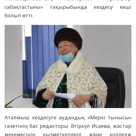
сабақтастығы» тақырыбында кездесу кеші
болып өтті.
Аталмыш кездесуге аудандық «Меркі тынысы»
газетінің бас редакторы Әтіркүл Исаева, жастар
мекемесінің қызметкерлері және колледж