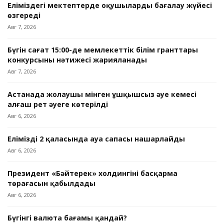
Еліміздегі мектептерде оқушыларды бағалау жүйесі
өзгереді
Авг 7, 2026
Бүгін сағат 15:00-де мемлекеттік білім гранттары
конкурсының нәтижесі жарияланады
Авг 7, 2026
Астанада жолаушы мінген ұшқышсыз әуе кемесі
алғаш рет әуеге көтерілді
Авг 6, 2026
Еліміздің 2 қаласында ауа сапасы нашарлайды
Авг 6, 2026
Президент «Бәйтерек» холдингінің басқарма
төрағасын қабылдады
Авг 6, 2026
Бүгінгі валюта бағамы қандай?