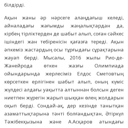
білдірді.
Ақын жаны әр нәрсеге алаңдағыш келеді,
айналадағы жағымды жаңалықтардан да,
кірбең тірліктерден де шабыт алып, соған сәйкес
ішіндегі жан тебіренісін қағазға тереді. Ақын
әпкеміз жастардың осы тұрғыдағы сұрақтарына
жауап берді. Мысалы, 2016 жылы Рио-де-
Жанейрода өткен жазғы Олимпиада
ойындарында жерлесіміз Елдос Сметовтың
көрсеткен ерлігінен шабыт алып, оның күміс
жүлдесі алдағы уақытта алтыннан болсын деген
ниетпен жүрегін жарып шыққан өлең жолдарын
оқып берді. Сондай-ақ, дер кезінде танытқан
азаматтықтарына тәнті болғандықтан, Әтіркүл
Тәжібекқызына және А.Асқаров атындағы