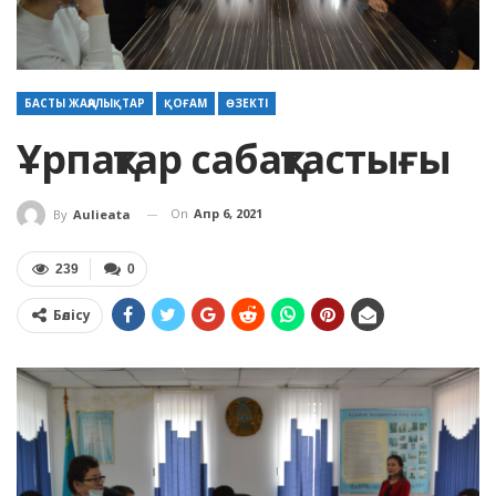
БАСТЫ ЖАҢАЛЫҚТАР
ҚОҒАМ
ӨЗЕКТІ
Ұрпақтар сабақтастығы
On
Апр 6, 2021
By
Aulieata
239
0
Бөлісу