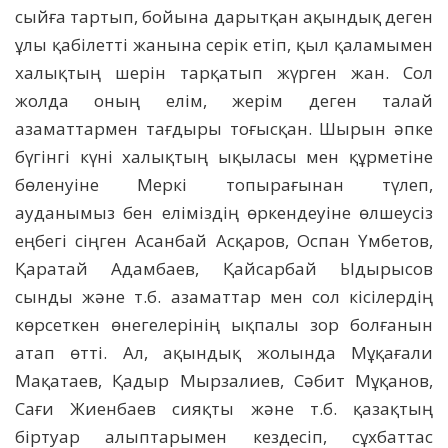
сыйға тартып, бойына дарытқан ақындық деген
ұлы қабілетті жанына серік етіп, қыл қаламымен
халықтың шерін тарқатып жүрген жан. Сол
жолда оның елім, жерім деген талай
азаматтармен тағдыры тоғысқан. Шырын әпке
бүгінгі күні халықтың ықыласы мен құрметіне
бөленуіне Меркі топырағынан түлеп,
ауданымыз бен еліміздің өркендеуіне өлшеусіз
еңбегі сіңген Асанбай Асқаров, Оспан Үмбетов,
Қаратай Адамбаев, Қайсарбай Ыдырысов
сынды және т.б. азаматтар мен сол кісілердің
көрсеткен өнегелерінің ықпалы зор болғанын
атап өтті. Ал, ақындық жолында Мұқағали
Мақатаев, Қадыр Мырзалиев, Сәбит Мұқанов,
Сағи Жиенбаев сияқты және т.б. қазақтың
біртуар алыптарымен кездесіп, сұхбаттас