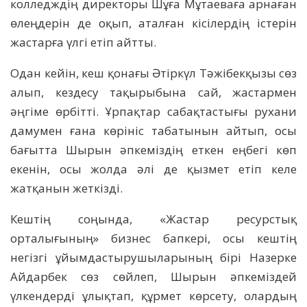
колледждің директоры Шұға Мұтаеваға арнаған
өлеңдерін де оқып, аталған кісілердің істерін
жастарға үлгі етіп айтты.
Одан кейін, кеш қонағы Әтіркүл Тәжібекқызы сөз
алып, кездесу тақырыбына сай, жастармен
әңгіме өрбітті. Ұрпақтар сабақтастығы рухани
дамумен ғана көрініс табатынын айтып, осы
бағытта Шырын әпкеміздің еткен еңбегі көп
екенін, осы жолда әлі де қызмет етіп келе
жатқанын жеткізді.
Кештің соңында, «Жастар ресурстық
орталығының» бизнес бапкері, осы кештің
негізгі ұйымдастырушыларының бірі Назерке
Айдарбек сөз сөйлеп, Шырын әпкеміздей
үлкендерді ұлықтап, құрмет көрсету, олардың