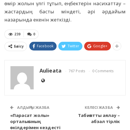
өмір жолын үлгі тұтып, еңбектерін насихаттау –
жастардың басты міндеті, әрі әрдайым
назарында екенін жеткізді.
239
0
Facebook
Twitter
Google+
Бөлісу
Aulieata
767 Posts
0 Comments
АЛДЫҢҒЫ ЖАЗБА
КЕЛЕСІ ЖАЗБА
«Парасат жолы»
Табиғатты аялау –
орталығының
абзал тірлік
өкілдерімен кездесті