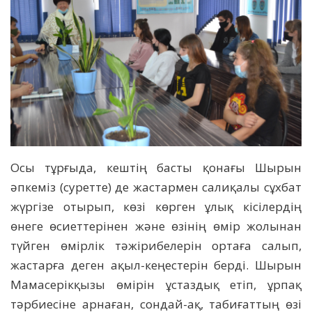
Осы тұрғыда, кештің басты қонағы Шырын
әпкеміз (суретте) де жастармен салиқалы сұхбат
жүргізе отырып, көзі көрген ұлық кісілердің
өнеге өсиеттерінен және өзінің өмір жолынан
түйген өмірлік тәжірибелерін ортаға салып,
жастарға деген ақыл-кеңестерін берді. Шырын
Мамасерікқызы өмірін ұстаздық етіп, ұрпақ
тәрбиесіне арнаған, сондай-ақ, табиғаттың өзі