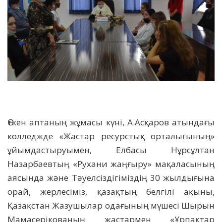
Өткен аптаның жұмасы күні, А.Асқаров атындағы
колледжде «Жастар ресурстық орталығының»
ұйымдастыруымен, Елбасы Нұрсұлтан
Назарбаевтың «Рухани жаңғыру» мақаласының
аясында және Тәуелсіздігіміздің 30 жылдығына
орай, жерлесіміз, қазақтың белгілі ақыны,
Қазақстан Жазушылар одағының мүшесі Шырын
Мамасерікованың жастармен «Ұрпақтар