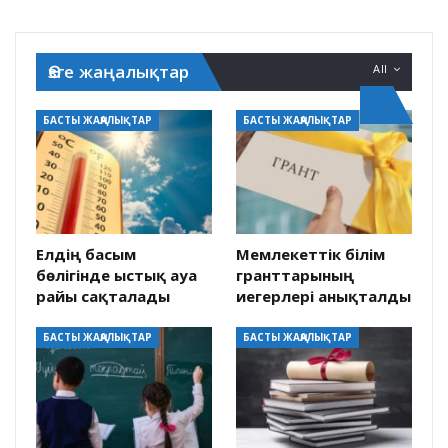
Өзге жаңалықтар
All
БАСТЫ ЖАҢАЛЫҚТАР
БАСТЫ ЖАҢАЛЫҚТАР
Елдің басым
Мемлекеттік білім
бөлігінде ыстық ауа
гранттарының
райы сақталады
иегерлері анықталды
БАСТЫ ЖАҢАЛЫҚТАР
БАСТЫ ЖАҢАЛЫҚТАР