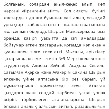
болғанын, солардан ақыл-кеңес алып, көп
нәрсені үйренгенін айтты. Сол сияқты, бүгінгі
жастардың да аға буыннан үлгі алып, осындай
ұрпақтар сабақтастығын жалғастыратынына
мол сенімін білдірді. Шырын Мамасерікова, осы
орайда, қазіргі уақытта да ізгі амалдарды
бойтұмар еткен жастардың қоғамда көп екенін
қуанышпен тілге тиек етті. Мысалы, еріктілер
қатарында қызмет ететін №9 Меркі колледжінің
студенттері: Алиева Зейнаб, Асадова Севиль,
Сатылған Ақерке және Ағакерім Сакина Шырын
әпкенің үйіне аптасына бір рет барып, үй
жұмыстарына көмектеседі екен. Аталған
қыздарға және сондай тәрбиелі, үлгілі ұрпақ
өсіріп, тәрбиелеген ата-аналарына Шырын
әпкеміз аналық алғысын айтып, ризашылығын