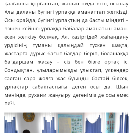
қалғанша қорғаштап, жанын пида етіп, осынау
Ұлы даланы бүгінгі ұрпаққа аманаттап жеткізді.
Осы орайда, бүгінгі ұрпақтың да басты міндеті –
өзінен кейінгі ұрпаққа бабалар аманатын аман-
есен жеткізу болмақ. Ал, қазіргідей жаһандану
үрдісінің тұманы қалыңдай түскен шақта,
жастарға дұрыс бағыт-бағдар беріп, болашаққа
бағдаршам жасау – сіз бен бізге ортақ іс.
Сондықтан, ұлыларымызды ұлықтап, үлкендер
салған сара жолға жас буынды бастай білсек,
ұрпақтар сабақтастығы деген осы да. Шын
мәнінде, рухани жаңғыру дегеніміз де осы емес
пе?!.