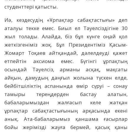
студенттері қатысты.
Иә, кездесудің «Ұрпақтар сабақтастығы» деп
аталуы текке емес. Биыл ел Тәуелсіздігіне 30
жыл толады. Алайда, біз бұл күнге оңай қол
жеткізгеніміз жоқ. Бұл Президентіміз Қасым-
Жомарт Тоқаев айтқандай, дәлелдеуді қажет
етпейтін аксиома емес. Бүгінгі ұрпақтың
осындай Тәуелсіз, арманы асқақ, мақсаты
айқын, дамудың даңғыл жолына түскен елде,
бейбітшіліктің аспанында өмір сүруі – сонау
тамыры тереңдерден бастау алатын,
бабаларымыздан жалғасып келе жатқан
ұрпақтар сабақтастығының арқасында екені
анық. Ата-бабаларымыз қаншама ғасырлар
бойы жерімізді жауға бермей, қасық қаны