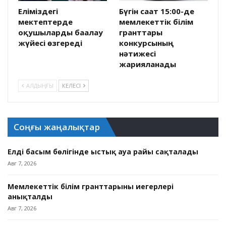
Еліміздегі
Бүгін сағат 15:00-де
мектептерде
мемлекеттік білім
оқушыларды бағалау
гранттары
жүйесі өзгереді
конкурсының
нәтижесі
жарияланады
АЛДЫҢҒЫ
КЕЛЕСІ
Соңғы жаңалықтар
Елдің басым бөлігінде ыстық ауа райы сақталады
Авг 7, 2026
Мемлекеттік білім гранттарының иегерлері
анықталды
Авг 7, 2026