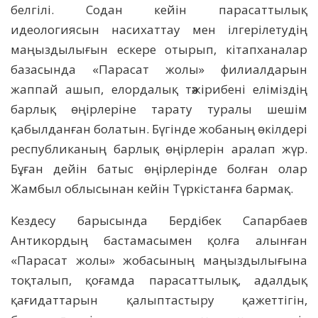
белгілі. Содан кейін парасаттылық
идеологиясын насихаттау мен ілгерілетудің
маңыздылығын ескере отырып, кітапханалар
базасында «Парасат жолы» филиалдарын
жаппай ашып, елордалық тәжірибені еліміздің
барлық өңірлеріне тарату туралы шешім
қабылданған болатын. Бүгінде жобаның өкілдері
республиканың барлық өңірлерін аралап жүр.
Бұған дейін батыс өңірлерінде болған олар
Жамбыл облысынан кейін Түркістанға бармақ.
Кездесу барысында Бердібек Сапарбаев
Антикордың бастамасымен қолға алынған
«Парасат жолы» жобасының маңыздылығына
тоқталып, қоғамда парасаттылық, адалдық
қағидаттарын қалыптастыру қажеттігін,