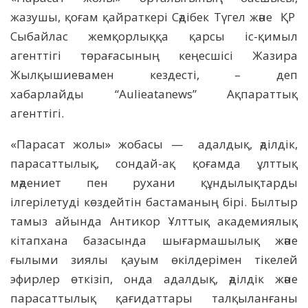
жазушы, қоғам қайраткері Сәдібек Түгел және ҚР
Сыбайлас жемқорлыққа қарсы іс-қимыл
агенттігі төрағасының кеңесшісі Жазира
Жылқышиевамен кездесті, – деп
хабарлайды “Aulieatanews” Ақпараттық
агенттігі.
«Парасат жолы» жобасы — адалдық, әділдік,
парасаттылық, сондай-ақ қоғамда ұлттық
мәдениет пен рухани құндылықтарды
ілгерілетуді көздейтін бастаманың бірі. Былтыр
тамыз айында Антикор Ұлттық академиялық
кітапхана базасында шығармашылық және
ғылыми зиялы қауым өкілдерімен тікелей
эфирлер өткізіп, онда адалдық, әділдік және
парасаттылық қағидаттары талқыланғаны