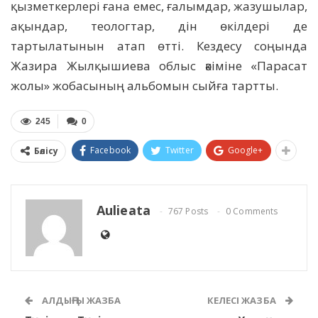
қызметкерлері ғана емес, ғалымдар, жазушылар,
ақындар, теологтар, дін өкілдері де
тартылатынын атап өтті. Кездесу соңында
Жазира Жылқышиева облыс әкіміне «Парасат
жолы» жобасының альбомын сыйға тартты.
245
0
Facebook
Twitter
Google+
Бөлісу
Aulieata
767 Posts
0 Comments
АЛДЫҢҒЫ ЖАЗБА
КЕЛЕСІ ЖАЗБА