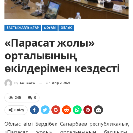
БАСТЫ ЖАҢАЛЫҚТАР
ҚОҒАМ
ОБЛЫС
«Парасат жолы»
орталығының
өкілдерімен кездесті
On
Апр 2, 2021
By
Aulieata
245
0
Бөлісу
Облыс әкімі Бердібек Сапарбаев республикалық
«Парасат жолы» орталығының басшысы,