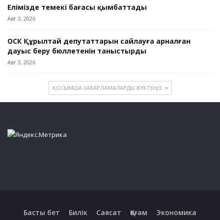
Елімізде темекі бағасы қымбаттады
Авг 3, 2026
ОСК Құрылтай депутаттарын сайлауға арналған
дауыс беру бюллетенін таныстырды
Авг 3, 2026
ҚОСЫМША ХАБАРЛАМАЛАРДЫ ЖҮКТЕҢІЗ
Басты бет
Билік
Саясат
Қоғам
Экономика