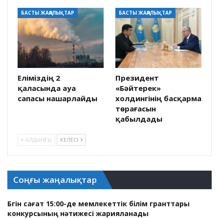
БАСТЫ ЖАҢАЛЫҚТАР
БАСТЫ ЖАҢАЛЫҚТАР
Еліміздің 2
Президент
қаласында ауа
«Бәйтерек»
сапасы нашарлайды
холдингінің басқарма
төрағасын
қабылдады
АЛДЫҢҒЫ
КЕЛЕСІ
Соңғы жаңалықтар
Бүгін сағат 15:00-де мемлекеттік білім гранттары
конкурсының нәтижесі жарияланады