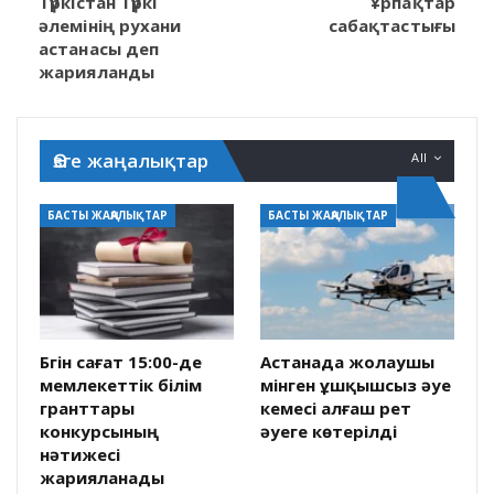
Түркістан Түркі
Ұрпақтар
әлемінің рухани
сабақтастығы
астанасы деп
жарияланды
Өзге жаңалықтар
All
БАСТЫ ЖАҢАЛЫҚТАР
БАСТЫ ЖАҢАЛЫҚТАР
Бүгін сағат 15:00-де
Астанада жолаушы
мемлекеттік білім
мінген ұшқышсыз әуе
гранттары
кемесі алғаш рет
конкурсының
әуеге көтерілді
нәтижесі
жарияланады