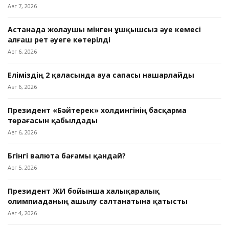
Авг 7, 2026
Астанада жолаушы мінген ұшқышсыз әуе кемесі
алғаш рет әуеге көтерілді
Авг 6, 2026
Еліміздің 2 қаласында ауа сапасы нашарлайды
Авг 6, 2026
Президент «Бәйтерек» холдингінің басқарма
төрағасын қабылдады
Авг 6, 2026
Бүгінгі валюта бағамы қандай?
Авг 5, 2026
Президент ЖИ бойынша халықаралық
олимпиаданың ашылу салтанатына қатысты
Авг 4, 2026