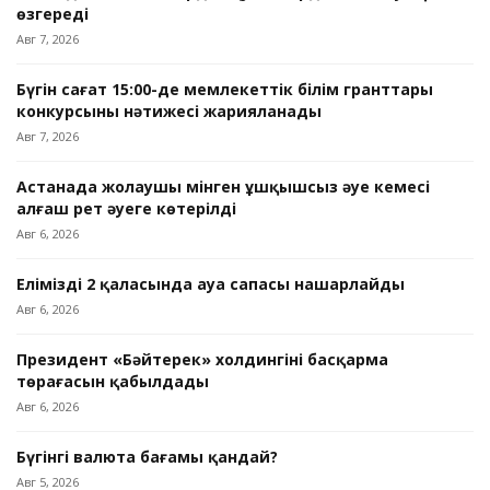
өзгереді
Авг 7, 2026
Бүгін сағат 15:00-де мемлекеттік білім гранттары
конкурсының нәтижесі жарияланады
Авг 7, 2026
Астанада жолаушы мінген ұшқышсыз әуе кемесі
алғаш рет әуеге көтерілді
Авг 6, 2026
Еліміздің 2 қаласында ауа сапасы нашарлайды
Авг 6, 2026
Президент «Бәйтерек» холдингінің басқарма
төрағасын қабылдады
Авг 6, 2026
Бүгінгі валюта бағамы қандай?
Авг 5, 2026