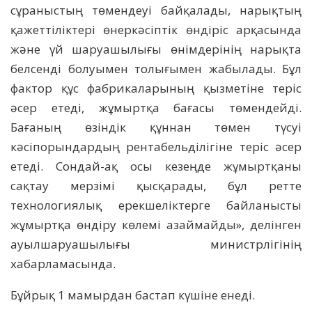
сұраныстың төмендеуі байқалады, нарықтың
қажеттіліктері өнеркәсіптік өндіріс арқасында
және үй шаруашылығы өнімдерінің нарықта
белсенді болуымен толығымен жабылады. Бұл
фактор құс фабрикаларының қызметіне теріс
әсер етеді, жұмыртқа бағасы төмендейді.
Бағаның өзіндік құннан төмен түсуі
кәсіпорындардың рентабельділігіне теріс әсер
етеді. Сондай-ақ осы кезеңде жұмыртқаны
сақтау мерзімі қысқарады, бұл ретте
технологиялық ерекшеліктерге байланысты
жұмыртқа өндіру көлемі азаймайды», делінген
ауылшаруашылығы министрлігінің
хабарламасында.
Бұйрық 1 мамырдан бастап күшіне енеді.