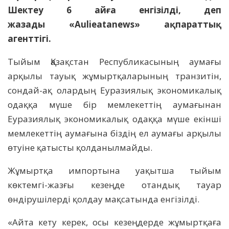
Шектеу 6 айға енгізілді, деп
жазады «Aulieatanews» ақпараттық
агенттігі.
Тыйым Қазақстан Республикасының аумағы
арқылы тауық жұмыртқаларының транзитін,
сондай-ақ олардың Еуразиялық экономикалық
одаққа мүше бір мемлекеттің аумағынан
Еуразиялық экономикалық одаққа мүше екінші
мемлекеттің аумағына біздің ел аумағы арқылы
өтуіне қатысты қолданылмайды.
Жұмыртқа импортына уақытша тыйым
көктемгі-жазғы кезеңде отандық тауар
өндірушілерді қолдау мақсатында енгізілді.
«Айта кету керек, осы кезеңдерде жұмыртқаға