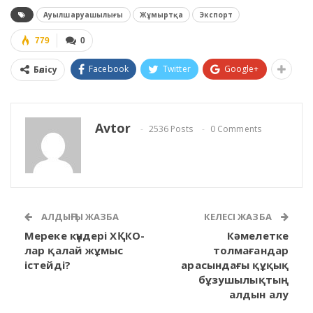
Ауылшаруашылығы
Жұмыртқа
Экспорт
779
0
Facebook
Twitter
Google+
Бөлісу
Avtor
2536 Posts
0 Comments
АЛДЫҢҒЫ ЖАЗБА
КЕЛЕСІ ЖАЗБА
Мереке күндері ХҚКО-
Кәмелетке
лар қалай жұмыс
толмағандар
істейді?
арасындағы құқық
бұзушылықтың
алдын алу