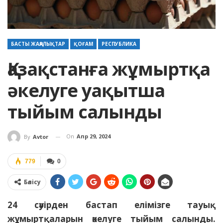
БАСТЫ ЖАҢАЛЫҚТАР
ҚОҒАМ
РЕСПУБЛИКА
Қазақстанға жұмыртқа
әкелуге уақытша
тыйым салынды
On
Апр 29, 2024
By
Avtor
779
0
Бөлісу
24 сәуірден бастап елімізге тауық
жұмыртқаларын әкелуге тыйым салынды.