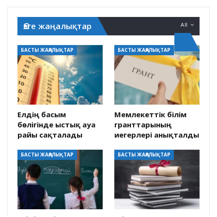
Өзге жаңалықтар
All
БАСТЫ ЖАҢАЛЫҚТАР
БАСТЫ ЖАҢАЛЫҚТАР
Елдің басым
Мемлекеттік білім
бөлігінде ыстық ауа
гранттарының
райы сақталады
иегерлері анықталды
БАСТЫ ЖАҢАЛЫҚТАР
БАСТЫ ЖАҢАЛЫҚТАР