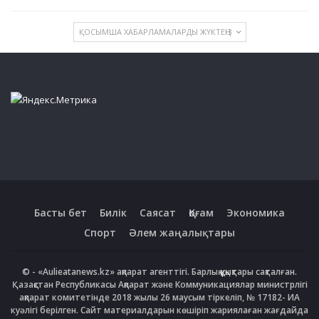
ҚОСЫМША ХАБАРЛАМАЛАРДЫ ЖҮКТЕҢІЗ
Басты бет
Билік
Саясат
Қоғам
Экономика
Спорт
Әлем жаңалықтары
© - «Aulieatanews.kz» ақпарат агенттігі. Барлық құқықтары сақталған.
Қазақстан Республикасы Ақпарат және Коммуникациялар министрлігі
ақпарат комитетінде 2018 жылы 26 маусым тіркеліп, № 17182- ИА
куәлігі берілген. Сайт материалдарын көшіріп жариялаған жағдайда