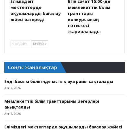
Еліміздегі
Бүгін сағат 15:00-де
мектептерде
мемлекеттік білім
оқушыларды бағалау
гранттары
жүйесі өзгереді
конкурсының
нәтижесі
жарияланады
АЛДЫҢҒЫ
КЕЛЕСІ
Соңғы жаңалықтар
Елдің басым бөлігінде ыстық ауа райы сақталады
Авг 7, 2026
Мемлекеттік білім гранттарының иегерлері
анықталды
Авг 7, 2026
Еліміздегі мектептерде оқушыларды бағалау жүйесі