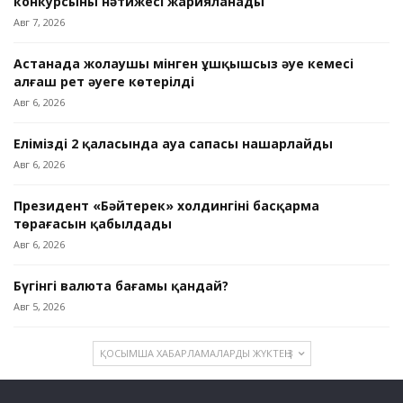
конкурсының нәтижесі жарияланады
Авг 7, 2026
Астанада жолаушы мінген ұшқышсыз әуе кемесі
алғаш рет әуеге көтерілді
Авг 6, 2026
Еліміздің 2 қаласында ауа сапасы нашарлайды
Авг 6, 2026
Президент «Бәйтерек» холдингінің басқарма
төрағасын қабылдады
Авг 6, 2026
Бүгінгі валюта бағамы қандай?
Авг 5, 2026
ҚОСЫМША ХАБАРЛАМАЛАРДЫ ЖҮКТЕҢІЗ