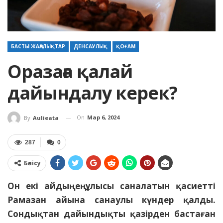
БАСТЫ ЖАҢАЛЫҚТАР
ДЕНСАУЛЫҚ
ҚОҒАМ
Оразаға қалай
дайындалу керек?
On
Мар 6, 2024
By
Aulieata
287
0
Бөлісу
Он екі айдың ең ұлысы саналатын қасиетті
Рамазан айына санаулы күндер қалды.
Сондықтан дайындықты қазірден бастаған