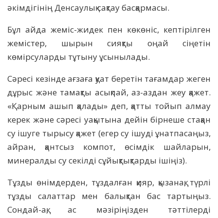
әкімдігінің Денсаулық сақтау басқармасы.
Бұл айда жеміс-жидек пен көкөніс, кептірілген
жемістер, шырын сияқты оңай сіңетін
көмірсуларды тұтыну ұсынылады.
Сәресі кезінде ағзаға қуат беретін тағамдар жеген
дұрыс және тамақты асықпай, аз-аздан жеу қажет.
«Қарным ашып қалады» деп, қатты тойып алмау
керек және сәресі уақытына дейін бірнеше стақан
су ішуге тырысу қажет (егер су ішуді ұнатпасаңыз,
айран, қантсыз компот, өсімдік шайларын,
минералды су секілді сұйықтықтарды ішіңіз).
Тұзды өнімдерден, тұздалған қияр, қызанақ, түрлі
тұзды салаттар мен балықтан бас тартыңыз.
Сондай-ақ, ас мәзіріңізден тәттілерді