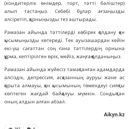
(кондитерлік өнімдер, торт, тәтті бәліштер)
алып тастаңыз. Себебі бұлар ағзаңызды
әлсіретіп, қарныңызды тез аштырады.
Рамазан айында тәттілерді көбірек қолдану қан
қысымыңызды көтереді. Тек ауызашардан кейін
екі-үш сағаттан соң ғана тәттілердің орнына
құрма, кептірілген өрік, мейіз, жаңғақ қолданыңыз.
Рамазан айында жүйесіз тамақтанған адамдарда
әлсіздік, депрессия, асқазанның ауруы және ас
қорыта алмауы, қан қысымының төмендеуі сияқты
көптеген жағдай байқалуы мүмкін. Сондықтан
оның алдын алған абзал.
Aikyn.kz