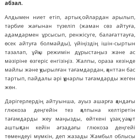
абзал.
Алдымен ниет етіп, артық ойлардан арылып,
тәрбие жағынан түзеліп (жаман сөз айтуға,
адамдармен ұрсысып, ренжісуге, балағаттауға,
өсек айтуға болмайды), үйіңіздің ішін-сыртын
тазалап, ұйқы режимін дұрыстаңыз және ас
мәзіріне өзгеріс енгізіңіз. Жалпы, ораза кезінде
майлы және қуырылған тағамдардан, қанттан бас
тартып, пайдалы әрі құнарлы тағамдарды жеген
жөн.
Дәрігерлердің айтуынша, ауыз ашарға қандағы
глюкоза деңгейін тез қалпына келтіретін
тағамдарды жеу маңызды, өйткені ұзақ уақыт
аштықтан кейін ағзадағы глюкоза деңгейі
төмендеуі мүмкін, деп жазады Жамбыл облысы