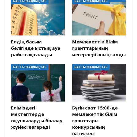
БАСТЫ ЖАҢАЛЫҚТАР
БАСТЫ ЖАҢАЛЫҚТАР
Елдің басым
Мемлекеттік білім
бөлігінде ыстық ауа
гранттарының
райы сақталады
иегерлері анықталды
БАСТЫ ЖАҢАЛЫҚТАР
БАСТЫ ЖАҢАЛЫҚТАР
Еліміздегі
Бүгін сағат 15:00-де
мектептерде
мемлекеттік білім
оқушыларды бағалау
гранттары
жүйесі өзгереді
конкурсының
нәтижесі