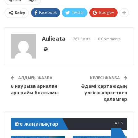
287
0
Facebook
Twitter
Google+
Бөлісу
Aulieata
767 Posts
0 Comments
АЛДЫҢҒЫ ЖАЗБА
КЕЛЕСІ ЖАЗБА
6 наурызға арналған
Әдемі қартаюдың
ауа райы болжамы
үлгісін көрсеткен
қаламгер
Өзге жаңалықтар
All