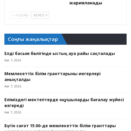
жарияланады
АЛДЫҢҒЫ
КЕЛЕСІ
Соңғы жаңалықтар
Елдің басым бөлігінде ыстық ауа райы сақталады
Авг 7, 2026
Мемлекеттік білім гранттарының иегерлері
анықталды
Авг 7, 2026
Еліміздегі мектептерде оқушыларды бағалау жүйесі
өзгереді
Авг 7, 2026
Бүгін сағат 15:00-де мемлекеттік білім гранттары