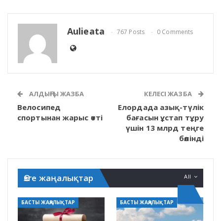
Aulieata
767 Posts
0 Comments
АЛДЫҢҒЫ ЖАЗБА
КЕЛЕСІ ЖАЗБА
Велосипед
Елордада азық-түлік
спортынан жарыс өтті
бағасын ұстап тұру
үшін 13 млрд теңге
бөлінді
Өзге жаңалықтар
All
БАСТЫ ЖАҢАЛЫҚТАР
БАСТЫ ЖАҢАЛЫҚТАР