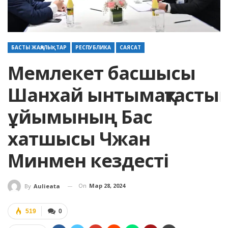
БАСТЫ ЖАҢАЛЫҚТАР
РЕСПУБЛИКА
САЯСАТ
Мемлекет басшысы
Шанхай ынтымақтастық
ұйымының Бас
хатшысы Чжан
Минмен кездесті
On
Мар 28, 2024
By
Aulieata
519
0