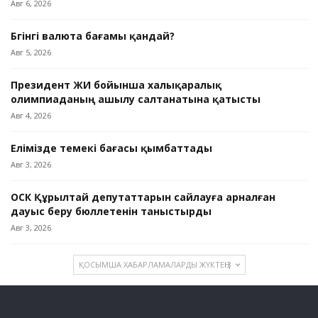
Авг 6, 2026
Бүгінгі валюта бағамы қандай?
Авг 5, 2026
Президент ЖИ бойынша халықаралық
олимпиаданың ашылу салтанатына қатысты
Авг 4, 2026
Елімізде темекі бағасы қымбаттады
Авг 3, 2026
ОСК Құрылтай депутаттарын сайлауға арналған
дауыс беру бюллетенін таныстырды
Авг 3, 2026
ҚОСЫМША ХАБАРЛАМАЛАРДЫ ЖҮКТЕҢІЗ