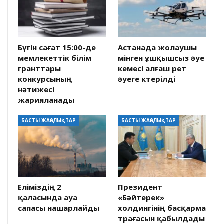
Бүгін сағат 15:00-де
Астанада жолаушы
мемлекеттік білім
мінген ұшқышсыз әуе
гранттары
кемесі алғаш рет
конкурсының
әуеге көтерілді
нәтижесі
жарияланады
БАСТЫ ЖАҢАЛЫҚТАР
БАСТЫ ЖАҢАЛЫҚТАР
Еліміздің 2
Президент
қаласында ауа
«Бәйтерек»
сапасы нашарлайды
холдингінің басқарма
төрағасын қабылдады