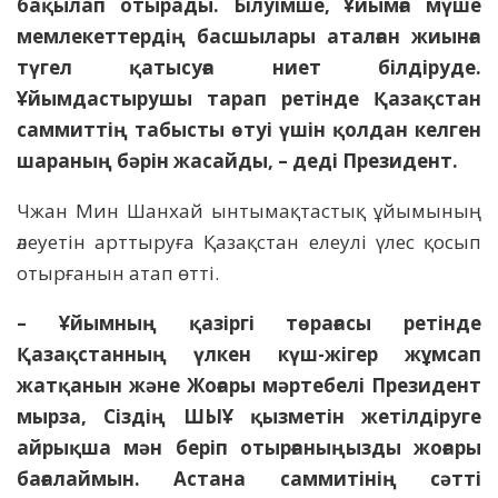
бақылап отырады. Білуімше, Ұйымға мүше
мемлекеттердің басшылары аталған жиынға
түгел қатысуға ниет білдіруде.
Ұйымдастырушы тарап ретінде Қазақстан
саммиттің табысты өтуі үшін қолдан келген
шараның бәрін жасайды, – деді Президент.
Чжан Мин Шанхай ынтымақтастық ұйымының
әлеуетін арттыруға Қазақстан елеулі үлес қосып
отырғанын атап өтті.
– Ұйымның қазіргі төрағасы ретінде
Қазақстанның үлкен күш-жігер жұмсап
жатқанын және Жоғары мәртебелі Президент
мырза, Сіздің ШЫҰ қызметін жетілдіруге
айрықша мән беріп отырғаныңызды жоғары
бағалаймын. Астана саммитінің сәтті