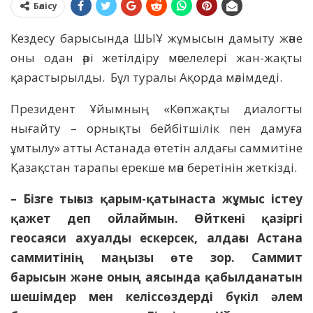
Бөлісу
Кездесу барысында ШЫҰ жұмысын дамыту және
оны одан әрі жетілдіру мәселелері жан-жақты
қарастырылды. Бұл туралы Ақорда мәлімдеді.
Президент Ұйымның «Көпжақты диалогты
нығайту – орнықты бейбітшілік пен дамуға
ұмтылу» атты Астанада өтетін алдағы саммитіне
Қазақстан тарапы ерекше мән беретінін жеткізді.
– Бізге тығыз қарым-қатынаста жұмыс істеу
қажет деп ойлаймын. Өйткені қазіргі
геосаяси ахуалды ескерсек, алдағы Астана
саммитінің маңызы өте зор. Саммит
барысын және оның аясында қабылданатын
шешімдер мен келіссөздерді бүкіл әлем