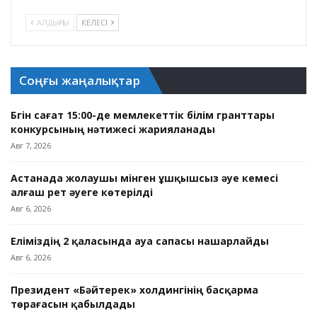
АЛДЫҢҒЫ
КЕЛЕСІ
Соңғы жаңалықтар
Бүгін сағат 15:00-де мемлекеттік білім гранттары
конкурсының нәтижесі жарияланады
Авг 7, 2026
Астанада жолаушы мінген ұшқышсыз әуе кемесі
алғаш рет әуеге көтерілді
Авг 6, 2026
Еліміздің 2 қаласында ауа сапасы нашарлайды
Авг 6, 2026
Президент «Бәйтерек» холдингінің басқарма
төрағасын қабылдады