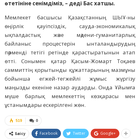
өтетініне сенімдіміз, – деді Бас хатшы.
Мемлекет басшысы Қазақстанның ШЫҰ-ны
өңірлік қауіпсіздік, сауда-экономикалық
ықпалдастық және мәдени-гуманитарлық
байланыс процестерін ынталандырудың
пәрменді тетігі ретінде қарастыратынын атап
өтті. Сонымен қатар Қасым-Жомарт Тоқаев
саммиттің қорытынды құжаттарының мазмұны
бойынша егжей-тегжейлі жұмыс жүргізу
маңызды екеніне назар аударды. Онда Ұйымға
мүше барлық мемлекеттің көзқарасы мен
ұстанымдары ескерілгені жөн.
519
0
Facebook
Twitter
Google+
Бөлісу