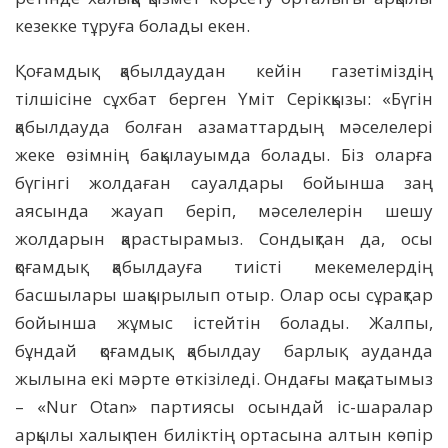
кезекке тұруға болады екен.
Қоғамдық қабылдаудан кейін газетіміздің
тілшісіне сұхбат берген Үміт Серікқызы: «Бүгін
қабылдауда болған азаматтардың мәселелері
жеке өзімнің бақылауымда болады. Біз оларға
бүгінгі жолдаған сауалдары бойынша заң
аясында жауап беріп, мәселелерін шешу
жолдарын қарастырамыз. Сондықтан да, осы
қоғамдық қабылдауға тиісті мекемелердің
басшылары шақырылып отыр. Олар осы сұрақтар
бойынша жұмыс істейтін болады. Жалпы,
бұндай қоғамдық қабылдау барлық ауданда
жылына екі мәрте өткізіледі. Ондағы мақсатымыз
– «Nur Otan» партиясы осындай іс-шаралар
арқылы халық пен биліктің ортасына алтын көпір