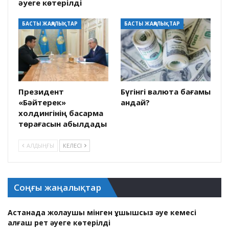
әуеге көтерілді
БАСТЫ ЖАҢАЛЫҚТАР
БАСТЫ ЖАҢАЛЫҚТАР
Президент
Бүгінгі валюта бағамы
«Бәйтерек»
қандай?
холдингінің басқарма
төрағасын қабылдады
АЛДЫҢҒЫ
КЕЛЕСІ
Соңғы жаңалықтар
Астанада жолаушы мінген ұшқышсыз әуе кемесі
алғаш рет әуеге көтерілді