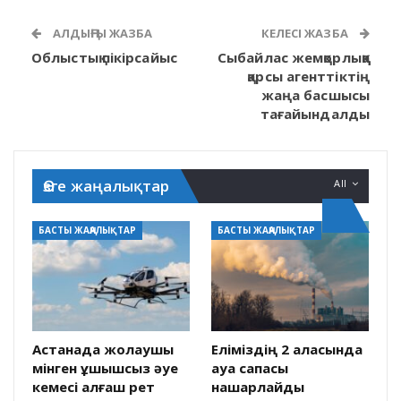
АЛДЫҢҒЫ ЖАЗБА
КЕЛЕСІ ЖАЗБА
Облыстық пікірсайыс
Сыбайлас жемқорлыққа
қарсы агенттіктің
жаңа басшысы
тағайындалды
Өзге жаңалықтар
All
БАСТЫ ЖАҢАЛЫҚТАР
БАСТЫ ЖАҢАЛЫҚТАР
Астанада жолаушы
Еліміздің 2 қаласында
мінген ұшқышсыз әуе
ауа сапасы
кемесі алғаш рет
нашарлайды