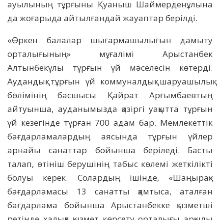
ауылының тұрғыны Қуаныш Шаймерденұлына
да жоғарыда айтылғандай жауаптар берілді.
«Өркен балалар шығармашылығын дамыту
орталығының» мұғалімі Арыстанбек
Алтынбекұлы тұрғын үй мәселесін көтерді.
Аудандық тұрғын үй коммуналдық шаруашылық
бөлімінің басшысы Қайрат Арғымбаевтың
айтуынша, ауданымызда қазіргі уақытта тұрғын
үй кезегінде тұрған 700 адам бар. Мемлекеттік
бағдарламалардың аясында тұрғын үйлер
арнайы санаттар бойынша беріледі. Басты
талап, өтініш берушінің табыс көлемі жеткілікті
болуы керек. Солардың ішінде, «Шаңырақ»
бағдарламасы 13 санатты қамтыса, аталған
бағдарлама бойынша Арыстанбекке қызметші
ретінде халыққа қызмет көрсету орталығы арқылы