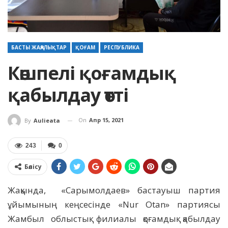
БАСТЫ ЖАҢАЛЫҚТАР
ҚОҒАМ
РЕСПУБЛИКА
Көшпелі қоғамдық
қабылдау өтті
On
Апр 15, 2021
By
Aulieata
243
0
Бөлісу
Жақында, «Сарымолдаев» бастауыш партия
ұйымының кеңсесінде «Nur Otan» партиясы
Жамбыл облыстық филиалы қоғамдық қабылдау