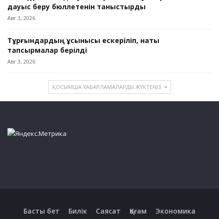
дауыс беру бюллетенін таныстырды
Авг 3, 2026
Тұрғындардың ұсынысы ескеріліп, нақты
тапсырмалар берілді
Авг 3, 2026
ҚОСЫМША ХАБАРЛАМАЛАРДЫ ЖҮКТЕҢІЗ
Басты бет
Билік
Саясат
Қоғам
Экономика