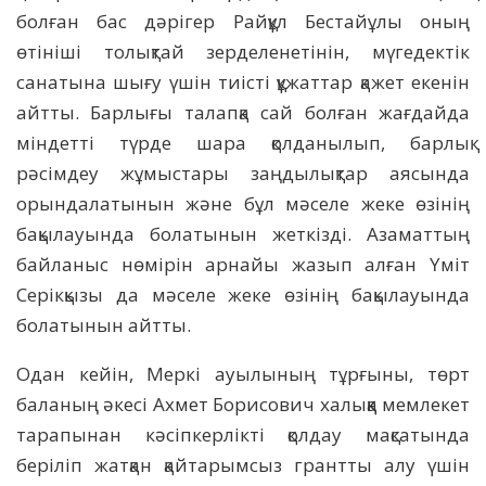
болған бас дәрігер Райқұл Бестайұлы оның
өтініші толықтай зерделенетінін, мүгедектік
санатына шығу үшін тиісті құжаттар қажет екенін
айтты. Барлығы талапқа сай болған жағдайда
міндетті түрде шара қолданылып, барлық
рәсімдеу жұмыстары заңдылықтар аясында
орындалатынын және бұл мәселе жеке өзінің
бақылауында болатынын жеткізді. Азаматтың
байланыс нөмірін арнайы жазып алған Үміт
Серікқызы да мәселе жеке өзінің бақылауында
болатынын айтты.
Одан кейін, Меркі ауылының тұрғыны, төрт
баланың әкесі Ахмет Борисович халыққа мемлекет
тарапынан кәсіпкерлікті қолдау мақсатында
беріліп жатқан қайтарымсыз грантты алу үшін