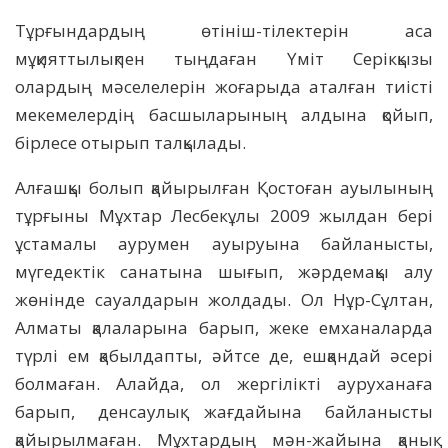
Тұрғындардың өтініш-тілектерін аса
мұқияттылықпен тыңдаған Үміт Серікқызы
олардың мәселелерін жоғарыда аталған тиісті
мекемелердің басшыларының алдына қойып,
бірлесе отырып талқылады.
Алғашқы болып қайырылған Қостоған ауылының
тұрғыны Мұхтар Лесбекұлы 2009 жылдан бері
ұстамалы аурумен ауыруына байланысты,
мүгедектік санатына шығып, жәрдемақы алу
жөнінде сауалдарын жолдады. Ол Нұр-Сұлтан,
Алматы қалаларына барып, жеке емханаларда
түрлі ем қабылдапты, әйтсе де, ешқандай әсері
болмаған. Алайда, ол жергілікті ауруханаға
барып, денсаулық жағдайына байланысты
қайырылмаған. Мұхтардың мән-жайына қанық