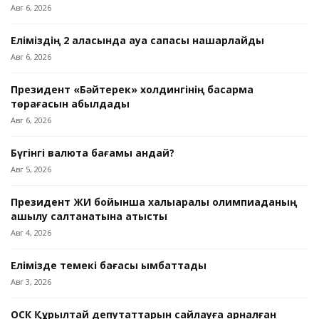
Авг 6, 2026
Еліміздің 2 қаласында ауа сапасы нашарлайды
Авг 6, 2026
Президент «Бәйтерек» холдингінің басқарма
төрағасын қабылдады
Авг 6, 2026
Бүгінгі валюта бағамы қандай?
Авг 5, 2026
Президент ЖИ бойынша халықаралық олимпиаданың
ашылу салтанатына қатысты
Авг 4, 2026
Елімізде темекі бағасы қымбаттады
Авг 3, 2026
ОСК Құрылтай депутаттарын сайлауға арналған