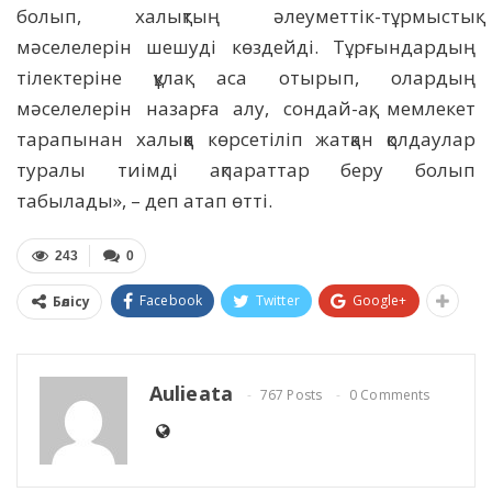
болып, халықтың әлеуметтік-тұрмыстық
мәселелерін шешуді көздейді. Тұрғындардың
тілектеріне құлақ аса отырып, олардың
мәселелерін назарға алу, сондай-ақ, мемлекет
тарапынан халыққа көрсетіліп жатқан қолдаулар
туралы тиімді ақпараттар беру болып
табылады», – деп атап өтті.
243
0
Facebook
Twitter
Google+
Бөлісу
Aulieata
767 Posts
0 Comments