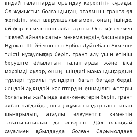
қандай талаптарды орындау керектігін сұрады.
Ол жұмыссыз болғандықтан, аталмыш грантқа қол
жеткізіп, мал шаруашылығымен, оның ішінде,
қой өсіргісі келетінін алға тартты. Осы мәселемен
тікелей айналысатын мекемелердің басшылары
Нұржан Шойбеков пен Ербол Дүйсебаев Ахметке
тиісті нұсқаулықтар беріп, грант алу үшін өтініш
берушіге қойылатын талаптарды және қысқа
мерзімді оқулар, оның ішіндегі мамандықтардың
түрлері туралы түсіндіріп, бағыт бағдар берді.
Сондай-ақ, қандай кәсіптердің өнімділігі жоғары
болатыны жайында ақыл-кеңестерін беріп, грант
алған жағдайда, оның жұмыссыздар санатынан
шығарылып, атаулы әлеуметтік көмектің
тоқтатылатынын да ескертті. Дәл осындай
сауалмен қабылдауда болған Сарымолдаев