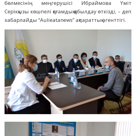
бөлмесінің меңгерушісі Ибраймова Үміт
Серікқызы көшпелі қоғамдық қабылдау өткізді, – деп
хабарлайды “Aulieatanews” ақпараттық агенттігі.