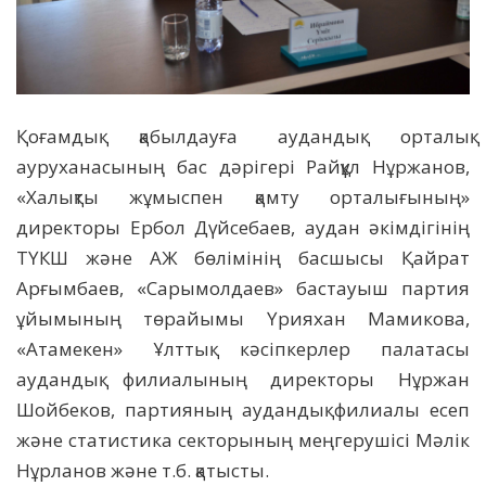
Қоғамдық қабылдауға аудандық орталық
ауруханасының бас дәрігері Райқұл Нұржанов,
«Халықты жұмыспен қамту орталығының»
директоры Ербол Дүйсебаев, аудан әкімдігінің
ТҮКШ және АЖ бөлімінің басшысы Қайрат
Арғымбаев, «Сарымолдаев» бастауыш партия
ұйымының төрайымы Үрияхан Мамикова,
«Атамекен» Ұлттық кәсіпкерлер палатасы
аудандық филиалының директоры Нұржан
Шойбеков, партияның аудандық филиалы есеп
және статистика секторының меңгерушісі Мәлік
Нұрланов және т.б. қатысты.