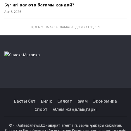
Бүгінгі валюта бағамы қандай?
Авг 5, 2026
ҚОСЫМША ХАБАРЛАМАЛАРДЫ ЖҮКТЕҢІЗ
Басты бет
Билік
Саясат
Қоғам
Экономика
Спорт
Әлем жаңалықтары
© - «Aulieatanews.kz» ақпарат агенттігі. Барлық құқықтары сақталған.
Қазақстан Республикасы Ақпарат және Коммуникациялар министрлігі