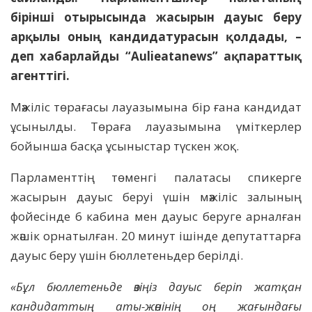
бірінші отырысында жасырын дауыс беру
арқылы оның кандидатурасын қолдады, –
деп хабарлайды “Aulieatanews” ақпараттық
агенттігі.
Мәжіліс төрағасы лауазымына бір ғана кандидат
ұсынылды. Төраға лауазымына үміткерлер
бойынша басқа ұсыныстар түскен жоқ.
Парламенттің төменгі палатасы спикерге
жасырын дауыс беруі үшін мәжіліс залының
фойесінде 6 кабина мен дауыс беруге арналған
жәшік орнатылған. 20 минут ішінде депутаттарға
дауыс беру үшін бюллетеньдер берілді.
«Бұл бюллетеньде өзіңіз дауыс беріп жатқан
кандидаттың аты-жөнінің оң жағындағы