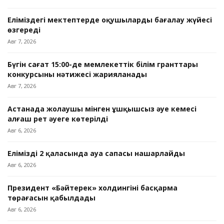
Еліміздегі мектептерде оқушыларды бағалау жүйесі
өзгереді
Авг 7, 2026
Бүгін сағат 15:00-де мемлекеттік білім гранттары
конкурсының нәтижесі жарияланады
Авг 7, 2026
Астанада жолаушы мінген ұшқышсыз әуе кемесі
алғаш рет әуеге көтерілді
Авг 6, 2026
Еліміздің 2 қаласында ауа сапасы нашарлайды
Авг 6, 2026
Президент «Бәйтерек» холдингінің басқарма
төрағасын қабылдады
Авг 6, 2026