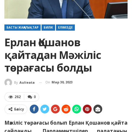
БАСТЫ ЖАҢАЛЫҚТАР
БИЛІК
ЕЛІМІЗДЕ
Ерлан Қошанов
қайтадан Мәжіліс
төрағасы болды
On
Мар 30, 2023
By
Aulieata
262
0
Бөлісу
Мәжіліс төрағасы болып Ерлан Қошанов қайта
сайланды. Парламентшілер палатаның