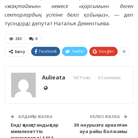
«жақтаймын» немесе «қарсымын» деген
секторлардың үстіне белгі қойыңыз»
, — деп
түсіндірді депутат Наталья Дементьева.
262
0
Facebook
Twitter
Google+
Бөлісу
Aulieata
767 Posts
0 Comments
АЛДЫҢҒЫ ЖАЗБА
КЕЛЕСІ ЖАЗБА
Енді қазақстандықтар
30 наурызға арналған
мемлекеттік
ауа райы болжамы
қызметтерді 1414