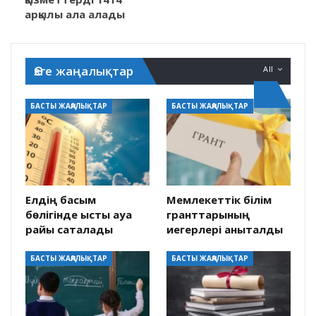
арқылы ала алады
Өзге жаңалықтар
All
БАСТЫ ЖАҢАЛЫҚТАР
БАСТЫ ЖАҢАЛЫҚТАР
Елдің басым
Мемлекеттік білім
бөлігінде ыстық ауа
гранттарының
райы сақталады
иегерлері анықталды
БАСТЫ ЖАҢАЛЫҚТАР
БАСТЫ ЖАҢАЛЫҚТАР