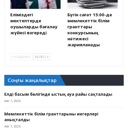
Еліміздегі
Бүгін сағат 15:00-де
мектептерде
мемлекеттік білім
оқушыларды бағалау
гранттары
жүйесі өзгереді
конкурсының
нәтижесі
жарияланады
АЛДЫҢҒЫ
КЕЛЕСІ
Соңғы жаңалықтар
Елдің басым бөлігінде ыстық ауа райы сақталады
Авг 7, 2026
Мемлекеттік білім гранттарының иегерлері
анықталды
Авг 7, 2026