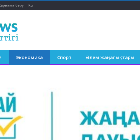
арнама беру
Ru
м
Экономика
Спорт
Әлем жаңалықтары