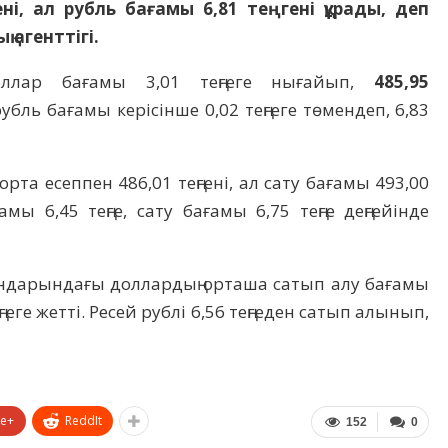
ні, ал рубль бағамы 6,81 теңгені құрады, деп
 агенттігі.
оллар бағамы 3,01 теңгеге нығайып,
485,95
 рубль бағамы керісінше 0,02 теңгеге төмендеп, 6,83
та есеппен 486,01 теңгені, ал сату бағамы 493,00
амы 6,45 теңге, сату бағамы 6,75 теңге деңгейінде
дарындағы доллардың орташа сатып алу бағамы
ңгеге жетті. Ресей рублі 6,56 теңгеден сатып алынып,
le+
ReddIt
152
0