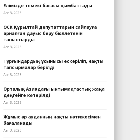
Елімізде темекі бағасы қымбаттады
Авг 3, 2026
ОСК Құрылтай депутаттарын сайлауға
арналған дауыс беру бюллетенін
таныстырды
Авг 3, 2026
Тұрғындардың ұсынысы ескеріліп, нақты
тапсырмалар берілді
Авг 3, 2026
Орталық Азиядағы ынтымақтастық жаңа
деңгейге көтерілді
Авг 3, 2026
Жұмыс әр ауданның нақты нәтижесімен
бағаланады
Авг 3, 2026