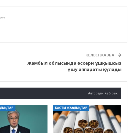
nts
КЕЛЕСІ ЖАЗБА
Жамбыл облысында әскери ұшқышсыз
ұшу аппараты құлады
Автордан Көбірек
АЛЫҚТАР
БАСТЫ ЖАҢАЛЫҚТАР