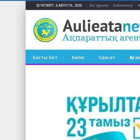
Біз туралы
Байланысу
Ж
ЧЕТВЕРГ, 6 АВГУСТА, 2026
Басты бет
Билік
Саясат
Қоға