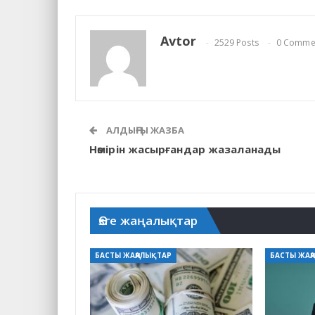
Avtor
2529 Posts
0 Comme
АЛДЫҢҒЫ ЖАЗБА
Нөмірін жасырғандар жазаланады
Өзге жаңалықтар
БАСТЫ ЖАҢАЛЫҚТАР
БАСТЫ ЖАҢ