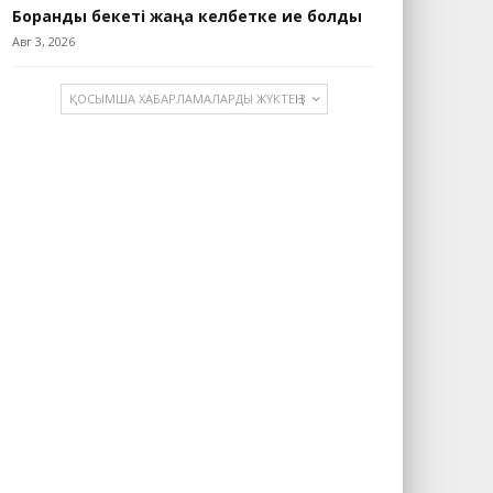
Боранды бекеті жаңа келбетке ие болды
Авг 3, 2026
ҚОСЫМША ХАБАРЛАМАЛАРДЫ ЖҮКТЕҢІЗ