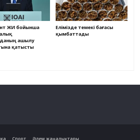
нт ЖИ бойынша
Елімізде темекі бағасы
алық
қымбаттады
даның ашылу
тына қатысты
ика
Спорт
Әлем жаңалықтары