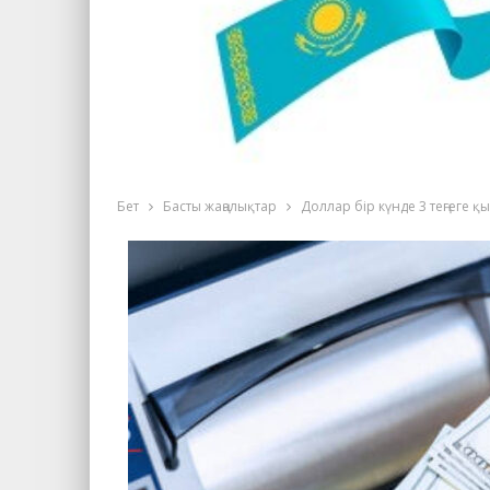
Бет
Басты жаңалықтар
Доллар бір күнде 3 теңгеге 