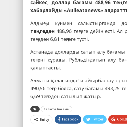
сәйкес, доллар бағамы 488,96 теңге
хабарлайды «Aulieatanews» ақпараттық
Алдыңғы күнмен салыстырғанда д
теңгеден
488,96 теңгеге дейін өсті. Ал
теңгеден 6,81 теңгеге түсті.
Астанада долларды сатып алу бағамы ор
теңгені құрады. Рубльдің сатып алу бағ
қалыптасты.
Алматы қаласындағы айырбастау орын
490,56 теңге болса, сату бағамы 493,25 те
6,69 теңгеден сатылып жатыр.
Валюта бағамы
Facebook
Twitter
Goog
Бөлісу