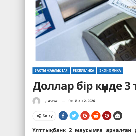
БАСТЫ ЖАҢАЛЫҚТАР
РЕСПУБЛИКА
ЭКОНОМИКА
Доллар бір күнде 
On
Июн 2, 2026
By
Avtor
Бөлісу
Ұлттық банк 2 маусымға арналған