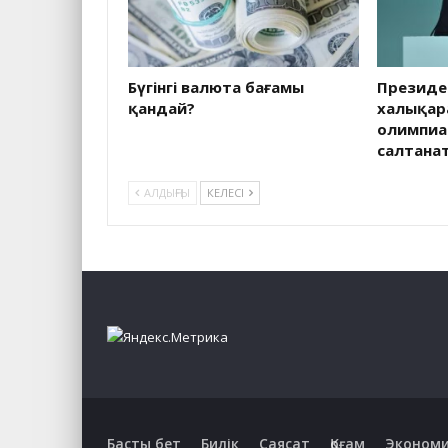
Бүгінгі валюта бағамы
Президе
қандай?
халықар
олимпиа
салтана
АЛДЫҢҒЫ
КЕЛЕСІ
Басты бет
Билік
Саясат
Қоғам
Эконом