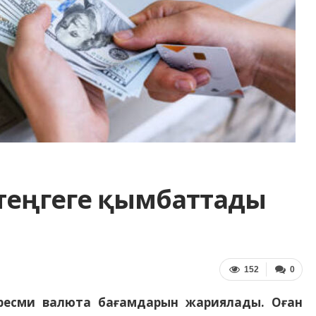
3 теңгеге қымбаттады
152
0
 ресми валюта бағамдарын жариялады. Оған