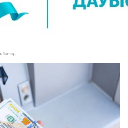
қымбаттады