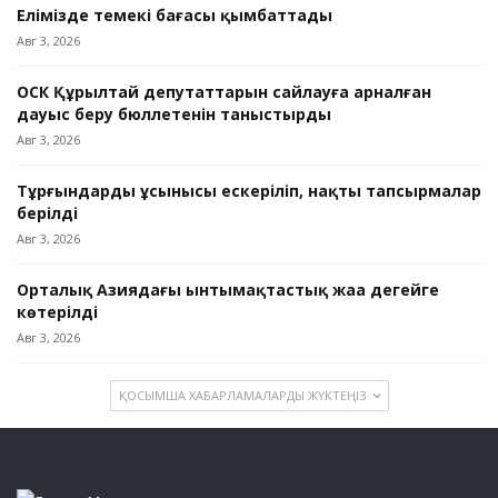
Елімізде темекі бағасы қымбаттады
Авг 3, 2026
ОСК Құрылтай депутаттарын сайлауға арналған
дауыс беру бюллетенін таныстырды
Авг 3, 2026
Тұрғындардың ұсынысы ескеріліп, нақты тапсырмалар
берілді
Авг 3, 2026
Орталық Азиядағы ынтымақтастық жаңа деңгейге
көтерілді
Авг 3, 2026
ҚОСЫМША ХАБАРЛАМАЛАРДЫ ЖҮКТЕҢІЗ