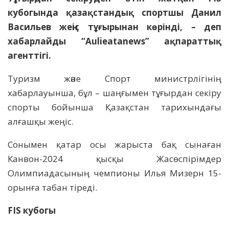
кубогында қазақстандық спортшы Данил
Васильев жеңіс тұғырынан көрінді, – деп
хабарлайды “Aulieatanews” ақпараттық
агенттігі.
Туризм және Спорт министрлігінің
хабарлауынша, бұл – шаңғымен тұғырдан секіру
спорты бойынша Қазақстан тарихындағы
алғашқы жеңіс.
Сонымен қатар осы жарыста бақ сынаған
Канвон-2024 қысқы Жасөспірімдер
Олимпиадасының чемпионы Илья Мизерн 15-
орынға табан тіреді.
FIS кубогы