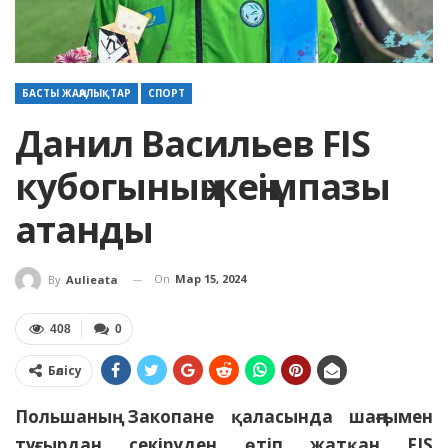
БАСТЫ ЖАҢАЛЫҚТАР
СПОРТ
Данил Васильев FIS
кубогының жеңімпазы
атанды
On
Мар 15, 2024
By
Aulieata
408
0
Бөлісу
Польшаның Закопане қаласында шаңғымен
тұғырдан секіруден өтіп жатқан FIS