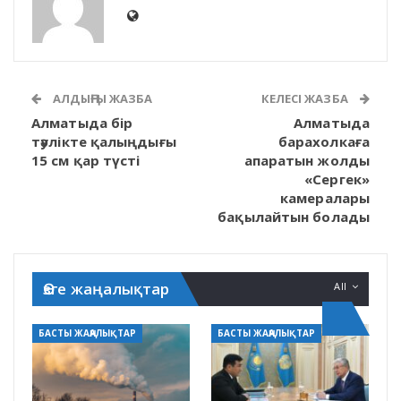
АЛДЫҢҒЫ ЖАЗБА
КЕЛЕСІ ЖАЗБА
Алматыда бір
Алматыда
тәулікте қалыңдығы
барахолкаға
15 см қар түсті
апаратын жолды
«Сергек»
камералары
бақылайтын болады
Өзге жаңалықтар
All
БАСТЫ ЖАҢАЛЫҚТАР
БАСТЫ ЖАҢАЛЫҚТАР