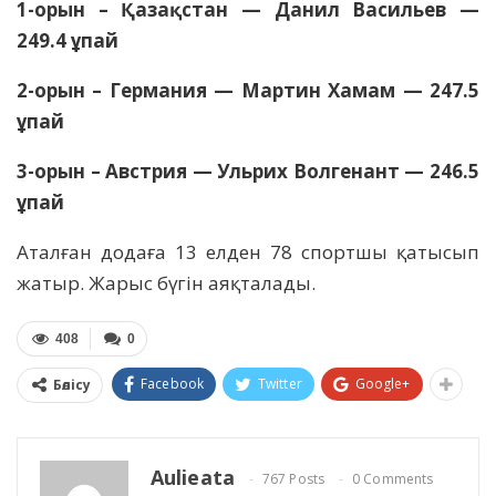
1-орын – Қазақстан — Данил Васильев —
249.4 ұпай
2-орын – Германия — Мартин Хамам — 247.5
ұпай
3-орын – Австрия — Ульрих Волгенант — 246.5
ұпай
Аталған додаға 13 елден 78 спортшы қатысып
жатыр. Жарыс бүгін аяқталады.
408
0
Facebook
Twitter
Google+
Бөлісу
Aulieata
767 Posts
0 Comments