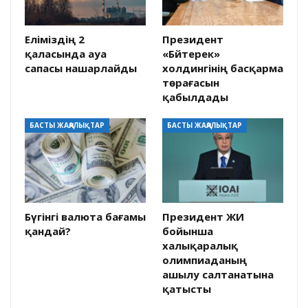
Еліміздің 2
Президент
қаласында ауа
«Бәйтерек»
сапасы нашарлайды
холдингінің басқарма
төрағасын
қабылдады
БАСТЫ ЖАҢАЛЫҚТАР
БАСТЫ ЖАҢАЛЫҚТАР
Бүгінгі валюта бағамы
Президент ЖИ
қандай?
бойынша
халықаралық
олимпиаданың
ашылу салтанатына
қатысты