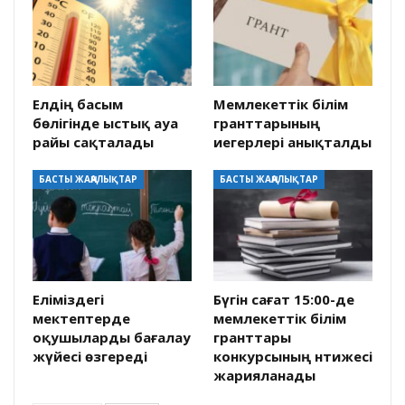
Елдің басым
Мемлекеттік білім
бөлігінде ыстық ауа
гранттарының
райы сақталады
иегерлері анықталды
БАСТЫ ЖАҢАЛЫҚТАР
БАСТЫ ЖАҢАЛЫҚТАР
Еліміздегі
Бүгін сағат 15:00-де
мектептерде
мемлекеттік білім
оқушыларды бағалау
гранттары
жүйесі өзгереді
конкурсының нәтижесі
жарияланады