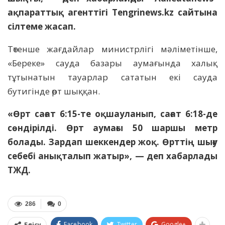
ақпараттық агенттігі Tengrinews.kz сайтына
сілтеме жасап.
Төтенше жағдайлар министрлігі мәліметінше,
«Береке» сауда базары аумағында халық
тұтынатын тауарлар сататын екі сауда
бутигінде өрт шыққан.
«Өрт сағат 6:15-те оқшауланып, сағат 6:18-де
сөндірілді. Өрт аумағы 50 шаршы метр
болады. Зардап шеккендер жоқ. Өрттің шығу
себебі анықталып жатыр», — деп хабарлады
ТЖД.
286
0
Facebook
Twitter
Google+
Бөлісу