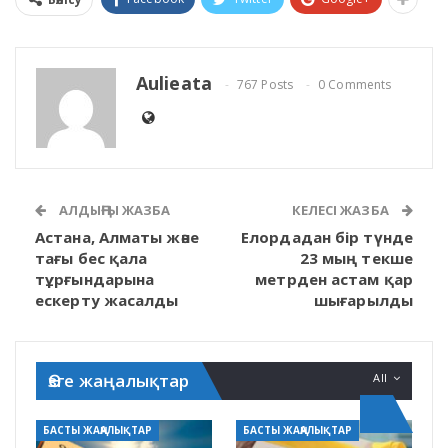
Aulieata
767 Posts
0 Comments
АЛДЫҢҒЫ ЖАЗБА
КЕЛЕСІ ЖАЗБА
Астана, Алматы және
Елордадан бір түнде
тағы бес қала
23 мың текше
тұрғындарына
метрден астам қар
ескерту жасалды
шығарылды
Өзге жаңалықтар
All
БАСТЫ ЖАҢАЛЫҚТАР
БАСТЫ ЖАҢАЛЫҚТАР