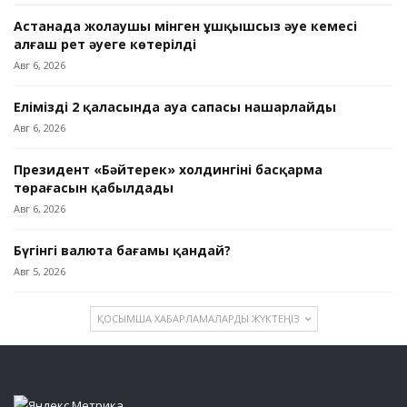
Астанада жолаушы мінген ұшқышсыз әуе кемесі
алғаш рет әуеге көтерілді
Авг 6, 2026
Еліміздің 2 қаласында ауа сапасы нашарлайды
Авг 6, 2026
Президент «Бәйтерек» холдингінің басқарма
төрағасын қабылдады
Авг 6, 2026
Бүгінгі валюта бағамы қандай?
Авг 5, 2026
ҚОСЫМША ХАБАРЛАМАЛАРДЫ ЖҮКТЕҢІЗ