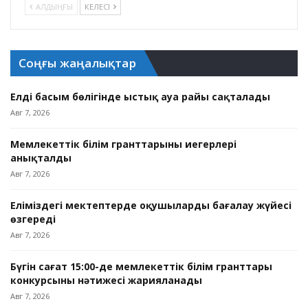
АЛДЫҢҒЫ
КЕЛЕСІ
Соңғы жаңалықтар
Елдің басым бөлігінде ыстық ауа райы сақталады
Авг 7, 2026
Мемлекеттік білім гранттарының иегерлері
анықталды
Авг 7, 2026
Еліміздегі мектептерде оқушыларды бағалау жүйесі
өзгереді
Авг 7, 2026
Бүгін сағат 15:00-де мемлекеттік білім гранттары
конкурсының нәтижесі жарияланады
Авг 7, 2026