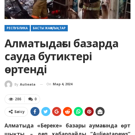
РЕСПУБЛИКА
БАСТЫ ЖАҢАЛЫҚТАР
Алматыдағы базарда
сауда бутиктері
өртенді
On
Мар 4, 2024
By
Aulieata
286
0
Бөлісу
Алматыда «Береке» базары аумағында өрт
шықты, – деп хабарлайды “Aulieatanews”