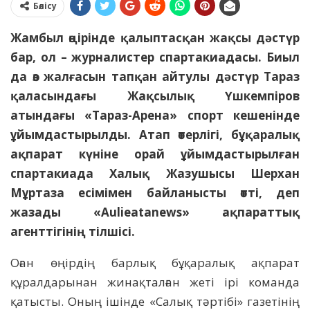
Бөлісу
Жамбыл өңірінде қалыптасқан жақсы дәстүр
бар, ол – журналистер спартакиадасы. Биыл
да өз жалғасын тапқан айтулы дәстүр Тараз
қаласындағы Жақсылық Үшкемпіров
атындағы «Тараз-Арена» спорт кешенінде
ұйымдастырылды. Атап өтерлігі, бұқаралық
ақпарат күніне орай ұйымдастырылған
спартакиада Халық Жазушысы Шерхан
Мұртаза есімімен байланысты өтті, деп
жазады «Aulieatanews» ақпараттық
агенттігінің тілшісі.
Оған өңірдің барлық бұқаралық ақпарат
құралдарынан жинақталған жеті ірі команда
қатысты. Оның ішінде «Салық тәртібі» газетінің