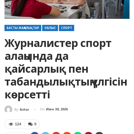
БАСТЫ ЖАҢАЛЫҚТАР
ОБЛЫС
СПОРТ
Журналистер спорт
алаңында да
қайсарлық пен
табандылықтың үлгісін
көрсетті
On
Июн 30, 2026
By
Avtor
124
0