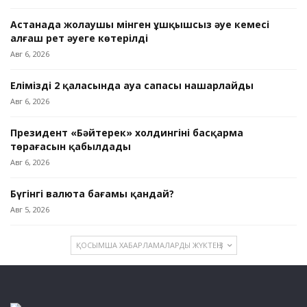
Астанада жолаушы мінген ұшқышсыз әуе кемесі
алғаш рет әуеге көтерілді
Авг 6, 2026
Еліміздің 2 қаласында ауа сапасы нашарлайды
Авг 6, 2026
Президент «Бәйтерек» холдингінің басқарма
төрағасын қабылдады
Авг 6, 2026
Бүгінгі валюта бағамы қандай?
Авг 5, 2026
ҚОСЫМША ХАБАРЛАМАЛАРДЫ ЖҮКТЕҢІЗ