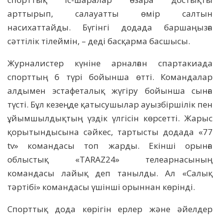
арттырып, салауатты өмір салтын
насихаттайды. Бүгінгі додада баршаңызға
сәттілік тілеймін, – деді басқарма басшысы.
Журналистер күніне арналған спартакиада
спорттың 6 түрі бойынша өтті. Командалар
алдымен эстафеталық жүгіру бойынша сынға
түсті. Бұл кезеңде қатысушылар ауызбіршілік пен
ұйымшылдықтың үздік үлгісін көрсетті. Жарыс
қорытындысына сәйкес, тартысты додада «77
tv» командасы топ жарды. Екінші орынға
облыстық «TARAZ24» телеарнасының
командасы лайық деп танылды. Ал «Салық
тәртібі» командасы үшінші орыннан көрінді.
Спорттық дода көрігін ерлер және әйелдер