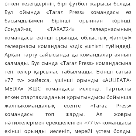
өткен кезеңдерінің бірі футбол жарысы болды.
Бұл ойында «Taraz Press» командасы өз
басымдығымен бірінші орыннан көрінді.
Сондай-ақ «TARAZ24» телеарнасының
командасы екінші орынды, облыстық «Jambyl»
телеарнасы командасы үздік үштікті түйіндеді.
Арқан тарту сайысында да командалар аянып
қалмады. Бұл сында «Taraz Press» командасына
тең келер қарсылас табылмады. Екінші сатыға
«77 tv» жайғасса, үшінші орынды «AULIEATA-
MEDIA» ЖШС командасы иеленді. Тартысты
өткен спартакиаданың қорытындысы бойынша
жалпыкомандалық есепте «Taraz Press»
командасы топ жарды. Ал жоғары
нәтижелерімен ерекшеленген «77 tv» командасы
екінші орынды иеленіп, мерейі үстем болды.