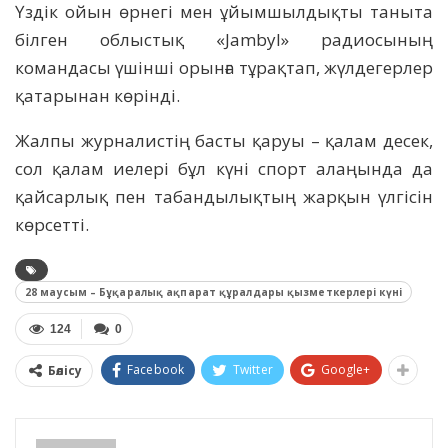
Үздік ойын өрнегі мен ұйымшылдықты таныта
білген облыстық «Jambyl» радиосының
командасы үшінші орынға тұрақтап, жүлдегерлер
қатарынан көрінді.
Жалпы журналистің басты қаруы – қалам десек,
сол қалам иелері бұл күні спорт алаңында да
қайсарлық пен табандылықтың жарқын үлгісін
көрсетті.
28 маусым – Бұқаралық ақпарат құралдары қызметкерлері күні
124
0
Facebook
Twitter
Google+
Бөлісу