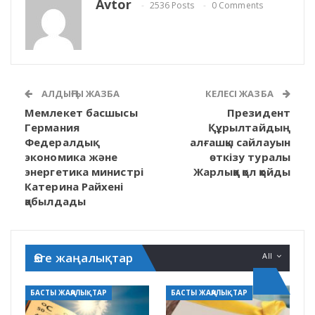
Avtor
2536 Posts
0 Comments
АЛДЫҢҒЫ ЖАЗБА
КЕЛЕСІ ЖАЗБА
Мемлекет басшысы
Президент
Германия
Құрылтайдың
Федералдық
алғашқы сайлауын
экономика және
өткізу туралы
энергетика министрі
Жарлыққа қол қойды
Катерина Райхені
қабылдады
Өзге жаңалықтар
All
БАСТЫ ЖАҢАЛЫҚТАР
БАСТЫ ЖАҢАЛЫҚТАР