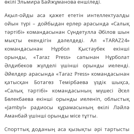
өкілі Эльмира Байжұманова еншіледі.
Ақыл-ойды аса қажет ететін интеллектуалды
ойын түрі – дойбыдан ерлер арасында «Салық
тәртібі» командасынан Сүндетулла Әбілов шын
мықты екендігін дәлелдеді. Ал «TARAZ24»
командасынан Нұрбол Қыстаубек екінші
орынды, «Taraz Press» сапынан Нұрболат
Әлдибеков жүлделі үшінші орынды иеленді.
Әйелдер арасында «Taraz Press» командасынан
қатысқан Ботагөз Темірбаева үздік шықса,
«Салық тәртібі» командасының мүшесі Әсел
Бөлекбаева екінші орынды иеленіп, облыстық
«Jambyl» радиосы құрамасының өкілі Ләйлә
Аманбай үшінші орынды місе тұтты.
Спорттық доданың аса қызықты әрі тартысты