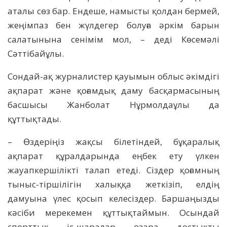
аталы сөз бар. Ендеше, намысты қолдан бермей,
жеңімпаз бен жүлдегер болуға әркім барын
салатынына сенімім мол, – деді Көсемәлі
Сәттібайұлы.
Сондай-ақ журналистер қауымын облыс әкімдігі
ақпарат және қоғамдық даму басқармасының
басшысы Жанболат Нұрмолдаұлы да
құттықтады.
– Өздеріңіз жақсы білетіндей, бұқаралық
ақпарат құралдарында еңбек ету үлкен
жауапкершілікті талап етеді. Сіздер қоғамның
тыныс-тіршілігін халыққа жеткізіп, елдің
дамуына үлес қосып келесіздер. Баршаңызды
кәсіби мерекемен құттықтаймын. Осындай
спорттық іс-шаралар өзара достықты