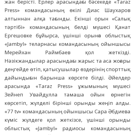
жан берісті. Ерлер арасындағы бәсекеде «Taraz
Press» командасының өкілі Диас Шаухаров
алтыннан алқа тағынды. Екінші орын «Салық
тәртібі» командасының белді мүшесі Қанат
Ергешовке бұйырса, үшінші орынға облыстық
«Jambyl» теларнасы командасының ойыншысы
Мерейхан Раймбаев қол жеткізді.
Нәзікжандылар арасындағы жарыс та аса жоғары
деңгейде өтіп, қатысушылар өздерінің спорттық
дайындығын барынша көрсете білді. Әйелдер
арасында «Taraz Press» ұжымының мүшесі
Зейнеп Увайдулла тамаша ойын өрнегін
көрсетіп, жүлделі бірінші орынды жеңіп алды.
«77 tv» командасының ойыншысы Сара Әбдиева
күміс жүлдеге қол жеткізсе, үшінші орынды
облыстық «Jambyl» радиосы командасының