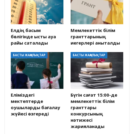
Елдің басым
Мемлекеттік білім
бөлігінде ыстық ауа
гранттарының
райы сақталады
иегерлері анықталды
БАСТЫ ЖАҢАЛЫҚТАР
БАСТЫ ЖАҢАЛЫҚТАР
Еліміздегі
Бүгін сағат 15:00-де
мектептерде
мемлекеттік білім
оқушыларды бағалау
гранттары
жүйесі өзгереді
конкурсының
нәтижесі
жарияланады