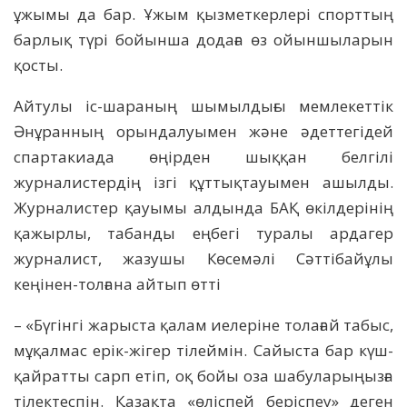
ұжымы да бар. Ұжым қызметкерлері спорттың
барлық түрі бойынша додаға өз ойыншыларын
қосты.
Айтулы іс-шараның шымылдығы мемлекеттік
Әнұранның орындалуымен және әдеттегідей
спартакиада өңірден шыққан белгілі
журналистердің ізгі құттықтауымен ашылды.
Журналистер қауымы алдында БАҚ өкілдерінің
қажырлы, табанды еңбегі туралы ардагер
журналист, жазушы Көсемәлі Сәттібайұлы
кеңінен-толғана айтып өтті
– «Бүгінгі жарыста қалам иелеріне толағай табыс,
мұқалмас ерік-жігер тілеймін. Сайыста бар күш-
қайратты сарп етіп, оқ бойы оза шабуларыңызға
тілектеспін. Қазақта «өліспей беріспеу» деген