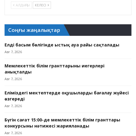
АЛДЫҢҒЫ
КЕЛЕСІ
Соңғы жаңалықтар
Елдің басым бөлігінде ыстық ауа райы сақталады
Авг 7, 2026
Мемлекеттік білім гранттарының иегерлері
анықталды
Авг 7, 2026
Еліміздегі мектептерде оқушыларды бағалау жүйесі
өзгереді
Авг 7, 2026
Бүгін сағат 15:00-де мемлекеттік білім гранттары
конкурсының нәтижесі жарияланады
Авг 7, 2026