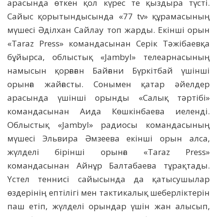
арасында өткен қол күрес те қыздыра түсті.
Сайыс қорытындысында «77 tv» құрамасының
мүшесі Әділхан Сайлау топ жарды. Екінші орын
«Taraz Press» командасынан Серік Тәжібаевқа
бұйырса, облыстық «Jambyl» телеарнасының
намысын қорғаған Байғани Бүркітбай үшінші
орынға жайғасты. Сонымен қатар әйелдер
арасында үшінші орынды «Салық тәртібі»
командасынан Аида Көшкінбаева иеленді.
Облыстық «Jambyl» радиосы командасының
мүшесі Эльвира Әмзеева екінші орын алса,
жүлделі бірінші орынға «Taraz Press»
командасынан Айнұр Балтабаева тұрақтады.
Үстел теннисі сайысында да қатысушылар
өздерінің ептілігі мен тактикалық шеберліктерін
паш етіп, жүлделі орындар үшін жан алысып,