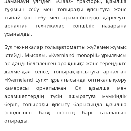
Заманауи үлгідегі «Claas» тракторы, қызылша
тұқымын себу мен топырақты қопсытуға және
тыңайтқыш себу мен арамшөптерді дәрілеуге
арналған техникалар көпшілік назарына
ұсынылды.
Бұл техникалар толық автоматты жүйемен жұмыс
істейді. Мысалы, «Kvernland monopill» құрылғысы
әр дәнді белгіленген ара қашықта және тереңдікте
дәлме-дәл сепсе, топырақ қопсытуға арналған
«Kvernеland Lynx» құрылғысында оптикалық көру
камерасы орнатылған. Ол қызылша мен
арамшөптердің түсін ажыратуға мүмкіндік
беріп, топырақты қопсыту барысында қызылша
өсіндісінен басқа шөптің бәрі тазаланып
отырады.