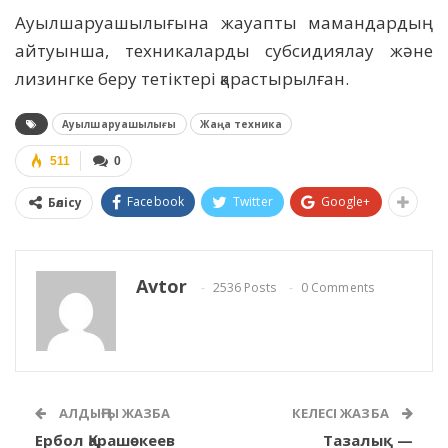
Ауылшаруашылығына жауапты мамандардың
айтуынша, техникаларды субсидиялау және
лизингке беру тетіктері қарастырылған.
Ауылшаруашылығы
Жаңа техника
511
0
Facebook
Twitter
Google+
Бөлісу
Avtor
2536 Posts
0 Comments
АЛДЫҢҒЫ ЖАЗБА
КЕЛЕСІ ЖАЗБА
Ербол Қарашөкеев
Тазалық —