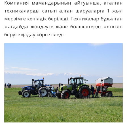
Компания мамандарының айтуынша, аталған
техникаларды сатып алған шаруаларға 1 жыл
мерзімге кепілдік беріледі. Техникалар бұзылған
жағдайда жөндеуге және бөлшектерді жеткізіп
беруге қолдау көрсетіледі.