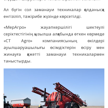
Ал бүгін сол заманауи техникалар қолданысқа
енгізіліп, тәжірибе жүзінде көрсетілді.
«МерАгро» жауапкершілігі шектеулі
серіктестігінің қызылша алқабында өткен көрмеде
«СТ Agro» компаниясының өкілдері
ауылшаруашылығы өсімдіктерін өсіру мен
жинауға қажетті заманауи техникалармен
таныстырды.