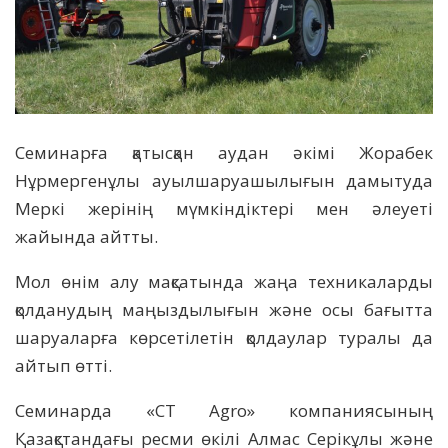
Семинарға қатысқан аудан әкімі Жорабек
Нұрмергенұлы ауылшаруашылығын дамытуда
Меркі жерінің мүмкіндіктері мен әлеуеті
жайында айтты.
Мол өнім алу мақсатында жаңа техникаларды
қолданудың маңыздылығын және осы бағытта
шаруаларға көрсетілетін қолдаулар туралы да
айтып өтті.
Семинарда «СТ Agro» компаниясының
Қазақстандағы ресми өкілі Алмас Серікұлы және