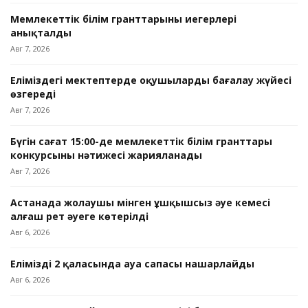
Мемлекеттік білім гранттарының иегерлері
анықталды
Авг 7, 2026
Еліміздегі мектептерде оқушыларды бағалау жүйесі
өзгереді
Авг 7, 2026
Бүгін сағат 15:00-де мемлекеттік білім гранттары
конкурсының нәтижесі жарияланады
Авг 7, 2026
Астанада жолаушы мінген ұшқышсыз әуе кемесі
алғаш рет әуеге көтерілді
Авг 6, 2026
Еліміздің 2 қаласында ауа сапасы нашарлайды
Авг 6, 2026