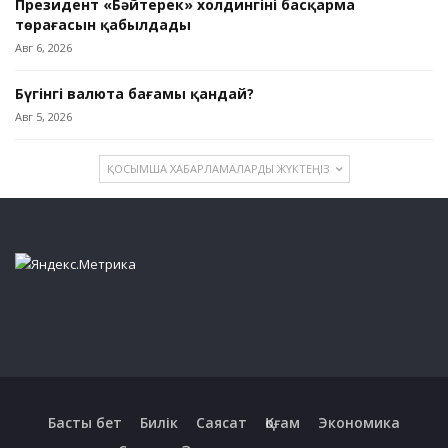
Президент «Бәйтерек» холдингінің басқарма
төрағасын қабылдады
Авг 6, 2026
Бүгінгі валюта бағамы қандай?
Авг 5, 2026
ҚОСЫМША ХАБАРЛАМАЛАРДЫ ЖҮКТЕҢІЗ
Басты бет
Билік
Саясат
Қоғам
Экономика