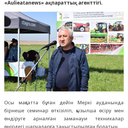
«Aulieatanews» ақпараттық агенттігі.
Осы мақсатта бұған дейін Меркі ауданында
бірнеше семинар өткізіліп, қызылша өсіру мен
өндіруге арналған заманауи техникалар
өңірдегі шаруаларға таныстырылған болатын.