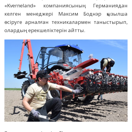
«Kvеrneland» компаниясының Германиядан
келген менеджері Максим Боднэр қызылша
өсіруге арналған техникалармен таныстырып,
олардың ерекшеліктерін айтты.