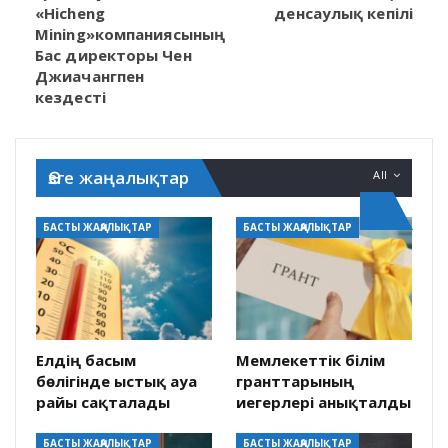
«Hicheng
денсаулық кепілі
Mining»компаниясының
Бас директоры Чен
Джиачангпен
кездесті
Өзге жаңалықтар
All
БАСТЫ ЖАҢАЛЫҚТАР
БАСТЫ ЖАҢАЛЫҚТАР
Елдің басым
Мемлекеттік білім
бөлігінде ыстық ауа
гранттарының
райы сақталады
иегерлері анықталды
БАСТЫ ЖАҢАЛЫҚТАР
БАСТЫ ЖАҢАЛЫҚТАР