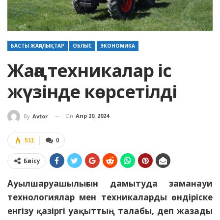
БАСТЫ ЖАҢАЛЫҚТАР
ОБЛЫС
ЭКОНОМИКА
Жаңа техникалар іс
жүзінде көрсетілді
On
Апр 20, 2024
By
Avtor
511
0
Бөлісу
Ауылшаруашылығын дамытуда заманауи
технологиялар мен техникаларды өндіріске
енгізу қазіргі уақыттың талабы, деп жазады