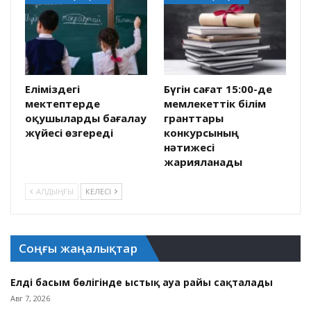
Еліміздегі
Бүгін сағат 15:00-де
мектептерде
мемлекеттік білім
оқушыларды бағалау
гранттары
жүйесі өзгереді
конкурсының
нәтижесі
жарияланады
АЛДЫҢҒЫ
КЕЛЕСІ
Соңғы жаңалықтар
Елдің басым бөлігінде ыстық ауа райы сақталады
Авг 7, 2026