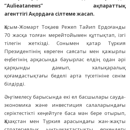
“Aulieatanews” ақпараттық
агенттігі Ақордаға сілтеме жасап.
Қасым-Жомарт Тоқаев Режеп Тайип Ердоғанды
70 жасқа толған мерейтойымен құттықтап, ізгі
тілегін жеткізді. Сонымен қатар Түркия
Президентінің көреген саясаты мен қажырлы
еңбегінің арқасында бауырлас елдің одан әрі
қарқынды дамып, халықаралық
қоғамдастықтағы беделі арта түсетініне сенім
білдірді.
Әңгімелесу барысында екі ел басшылары сауда-
экономика және инвестиция салаларындағы
серіктестікті кеңейтуге баса мән бере отырып,
Қазақстан мен Түркия арасындағы жан-жақты
стратегиялық ынтымақтастықты өркендету