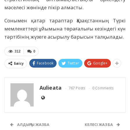
мәселесі жөнінде пікір алмасты.
Сонымен қатар тараптар Қазақстанның Түркі
мемлекеттері ұйымына төрағалығы кезіндегі күн
тәртібінің жүзеге асырылу барысын талқылады.
312
0
Facebook
Twitter
Google+
Бөлісу
Aulieata
767 Posts
0 Comments
АЛДЫҢҒЫ ЖАЗБА
КЕЛЕСІ ЖАЗБА