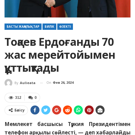
БАСТЫ ЖАҢАЛЫҚТАР
БИЛІК
ӨЗЕКТІ
Тоқаев Ердоғанды 70
жас мерейтойымен
құттықтады
On
Фев 26, 2024
By
Aulieata
312
0
Бөлісу
Мемлекет басшысы Түркия Президентімен
телефон арқылы сөйлесті, — деп хабарлайды