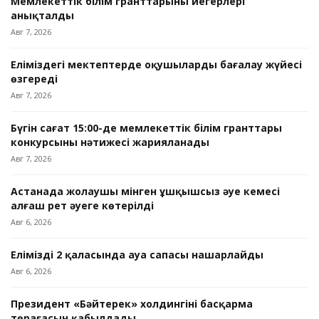
Мемлекеттік білім гранттарының иегерлері
анықталды
Авг 7, 2026
Еліміздегі мектептерде оқушыларды бағалау жүйесі
өзгереді
Авг 7, 2026
Бүгін сағат 15:00-де мемлекеттік білім гранттары
конкурсының нәтижесі жарияланады
Авг 7, 2026
Астанада жолаушы мінген ұшқышсыз әуе кемесі
алғаш рет әуеге көтерілді
Авг 6, 2026
Еліміздің 2 қаласында ауа сапасы нашарлайды
Авг 6, 2026
Президент «Бәйтерек» холдингінің басқарма
төрағасын қабылдады