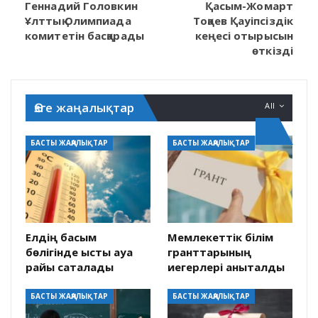
Геннадий Головкин
Қасым-Жомарт
Ұлттық Олимпиада
Тоқаев Қауіпсіздік
комитетін басқарады
кеңесі отырысын
өткізді
Өзге жаңалықтар
All
БАСТЫ ЖАҢАЛЫҚТАР
БАСТЫ ЖАҢАЛЫҚТАР
Елдің басым
Мемлекеттік білім
бөлігінде ыстық ауа
гранттарының
райы сақталады
иегерлері анықталды
БАСТЫ ЖАҢАЛЫҚТАР
БАСТЫ ЖАҢАЛЫҚТАР