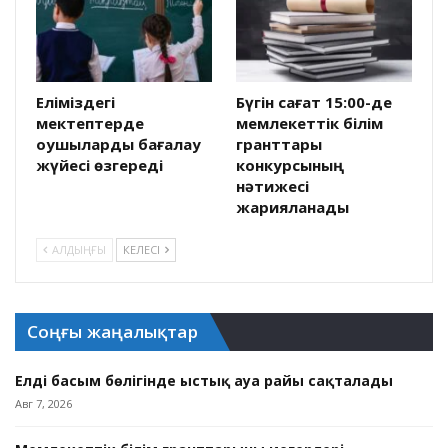
Еліміздегі
Бүгін сағат 15:00-де
мектептерде
мемлекеттік білім
оқушыларды бағалау
гранттары
жүйесі өзгереді
конкурсының
нәтижесі
жарияланады
АЛДЫҢҒЫ
КЕЛЕСІ
Соңғы жаңалықтар
Елдің басым бөлігінде ыстық ауа райы сақталады
Авг 7, 2026