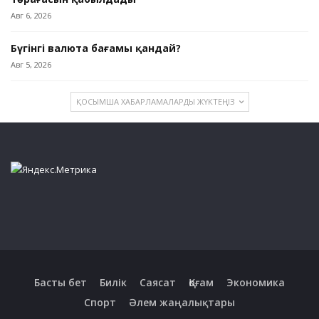
Авг 6, 2026
Бүгінгі валюта бағамы қандай?
Авг 5, 2026
ҚОСЫМША ХАБАРЛАМАЛАРДЫ ЖҮКТЕҢІЗ
Басты бет
Билік
Саясат
Қоғам
Экономика
Спорт
Әлем жаңалықтары