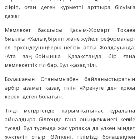
сіңіріп, оған деген құрметті арттыра білуіміз
қажет.
Мемлекет басшысы Қасым-Жомарт Тоқаев
биылғы «Халық бірлігі және жүйелі реформалар-
ел өркендеуінің берік негізі» атты Жолдауында:
-Ата заң бойынша Қазақстанда бір ғана
мемлекеттік тіл бар. Бұл -қазақ тілі.
Болашағын Отанымызбен байланыстыратын
әрбір азамат қазақ тілін үйренуге ден қоюы
керек,-деген болатын.
Тілді меңгергенде, қарым-қатынас құралына
айналдыра білгенде ғана оның көкжиегі кеңейе
түседі. Бұл тұрғыда жас ұрпаққа да үлкен міндет
жүктеліп отыр. Өйткені, тілімізді болашақпен