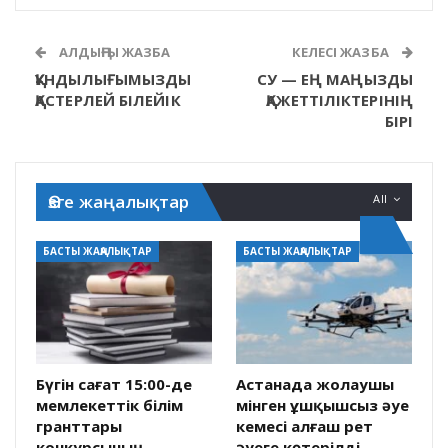
АЛДЫҢҒЫ ЖАЗБА
КЕЛЕСІ ЖАЗБА
ҚҰНДЫЛЫҒЫМЫЗДЫ
СУ — ЕҢ МАҢЫЗДЫ
ҚАСТЕРЛЕЙ БІЛЕЙІК
ҚАЖЕТТІЛІКТЕРІНІҢ
БІРІ
Өзге жаңалықтар
All
БАСТЫ ЖАҢАЛЫҚТАР
БАСТЫ ЖАҢАЛЫҚТАР
Бүгін сағат 15:00-де
Астанада жолаушы
мемлекеттік білім
мінген ұшқышсыз әуе
гранттары
кемесі алғаш рет
конкурсының
әуеге көтерілді