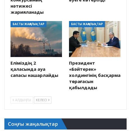
нәтижесі
жарияланады
БАСТЫ ЖАҢАЛЫҚТАР
БАСТЫ ЖАҢАЛЫҚТАР
Еліміздің 2
Президент
қаласында ауа
«Бәйтерек»
сапасы нашарлайды
холдингінің басқарма
төрағасын
қабылдады
АЛДЫҢҒЫ
КЕЛЕСІ
Соңғы жаңалықтар