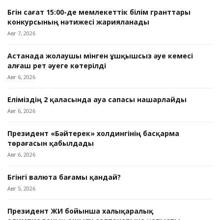
Бүгін сағат 15:00-де мемлекеттік білім гранттары
конкурсының нәтижесі жарияланады
Авг 7, 2026
Астанада жолаушы мінген ұшқышсыз әуе кемесі
алғаш рет әуеге көтерілді
Авг 6, 2026
Еліміздің 2 қаласында ауа сапасы нашарлайды
Авг 6, 2026
Президент «Бәйтерек» холдингінің басқарма
төрағасын қабылдады
Авг 6, 2026
Бүгінгі валюта бағамы қандай?
Авг 5, 2026
Президент ЖИ бойынша халықаралық