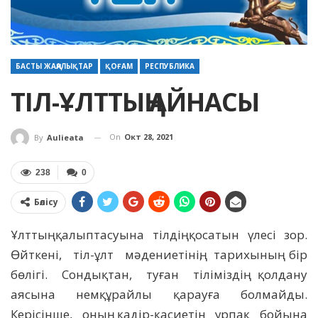
БАСТЫ ЖАҢАЛЫҚТАР
ҚОҒАМ
РЕСПУБЛИКА
ТІЛ-ҰЛТТЫҢ АЙНАСЫ
On
Окт 28, 2021
By
Aulieata
238
0
Бөлісу
Ұлттың қалыптасуына тілдің қосатын үлесі зор.
Өйткені, тіл-ұлт мәдениетінің, тарихының бір
бөлігі. Сондықтан, туған тіліміздің қолдану
аясына немқұрайлы қарауға болмайды.
Керісінше, оның қадір-қасиетін ұрпақ бойына