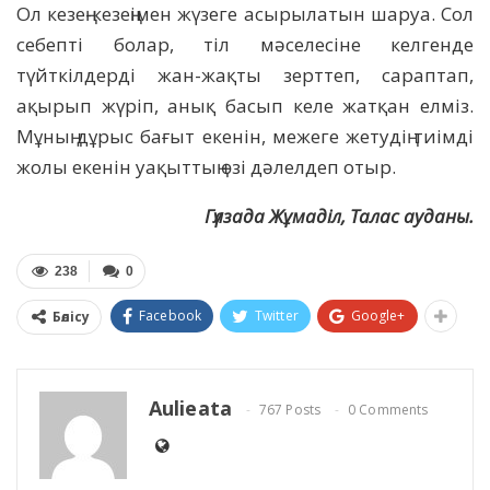
Ол кезең-кезеңімен жүзеге асырылатын шаруа. Сол
себепті болар, тіл мәселесіне келгенде
түйткілдерді жан-жақты зерттеп, сараптап,
ақырып жүріп, анық басып келе жатқан елміз.
Мұның дұрыс бағыт екенін, межеге жетудің тиімді
жолы екенін уақыттың өзі дәлелдеп отыр.
Гүлзада Жұмаділ, Талас ауданы.
238
0
Facebook
Twitter
Google+
Бөлісу
Aulieata
767 Posts
0 Comments