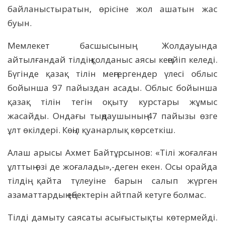
байланыстыратын, өрісіне жол ашатын жас
буын.
Мемлекет басшысының Жолдауында
айтылғандай тілдің қолданыс аясы кеңейіп келеді.
Бүгінде қазақ тілін меңгергендер үлесі облыс
бойынша 97 пайыздан асады. Облыс бойынша
қазақ тілін тегін оқыту курстары жұмыс
жасайды. Ондағы тыңдаушының 47 пайызы өзге
ұлт өкілдері. Көңіл қуанарлық көрсеткіш.
Алаш арысы Ахмет Байтұрсынов: «Тілі жоғалған
ұлттың өзі де жоғалады»,-деген екен. Осы орайда
тілдің қайта түлеуіне барын салып жүрген
азаматтардың еңбектерін айтпай кетуге болмас.
Тілді дамыту саясаты асығыстықты көтермейді.