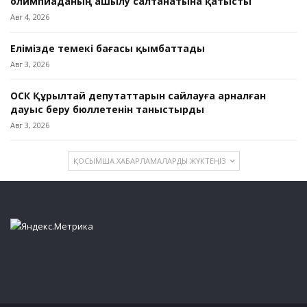
олимпиаданың ашылу салтанатына қатысты
Авг 4, 2026
Елімізде темекі бағасы қымбаттады
Авг 3, 2026
ОСК Құрылтай депутаттарын сайлауға арналған
дауыс беру бюллетенін таныстырды
Авг 3, 2026
ҚОСЫМША ХАБАРЛАМАЛАРДЫ ЖҮКТЕҢІЗ