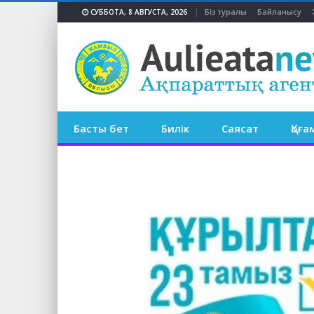
Біз туралы
Байланысу
СУББОТА, 8 АВГУСТА, 2026
Басты бет
Билік
Саясат
Қоға