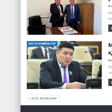
Av
Ба
ау
М
БАСТЫ ЖАҢАЛЫҚТАР
қ
Av
Пр
«A
ЕСКІ ЖАЗБАЛАР