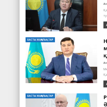
Av
Қа
ту
Н
БАСТЫ ЖАҢАЛЫҚТАР
м
қ
Av
М
Қа
Р
БАСТЫ ЖАҢАЛЫҚТАР
Ә