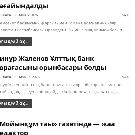
ағайындалды
lieata
Май 5, 2026
0
емлекет басшысының Жарлығымен Роман Васильевич Скляр
зақстан Республикасы Президенті Әкімшілігінің Басшысы болып…
АРЫ ҚАРАЙ ОҚУ...
инұр Жәленов Ұлттық банк
өрағасының орынбасары болды
lieata
Мар 13, 2026
0
нұр Жәленов Ұлттық банк төрағасының орынбасары қызметіне
ғайындалды, - деп хабарлайды «Aulieatanews» ақпараттық…
АРЫ ҚАРАЙ ОҚУ...
Мойынқұм таңы» газетінде — жаңа
едактор