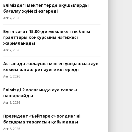
Еліміздегі мектептерде оқушыларды
бағалау жүйесі өзгереді
Авг 7, 2026
Бүгін сағат 15:00-де мемлекеттік білім
гранттары конкурсының нәтижесі
жарияланады
Авг 7, 2026
Астанада жолаушы мінген ұшқышсыз әуе
кемесі алғаш рет әуеге көтерілді
Авг 6, 2026
Еліміздің 2 қаласында ауа сапасы
нашарлайды
Авг 6, 2026
Президент «Бәйтерек» холдингінің
басқарма төрағасын қабылдады
Авг 6, 2026