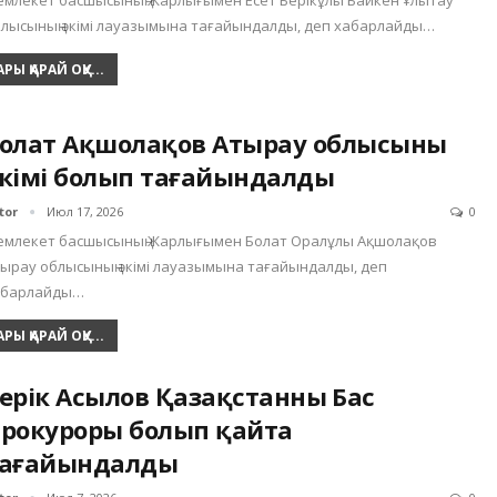
млекет басшысының Жарлығымен Есет Берікұлы Байкен Ұлытау
лысының әкімі лауазымына тағайындалды, деп хабарлайды…
АРЫ ҚАРАЙ ОҚУ...
олат Ақшолақов Атырау облысының
кімі болып тағайындалды
tor
Июл 17, 2026
0
емлекет басшысының Жарлығымен Болат Оралұлы Ақшолақов
ырау облысының әкімі лауазымына тағайындалды, деп
абарлайды…
АРЫ ҚАРАЙ ОҚУ...
ерік Асылов Қазақстанның Бас
рокуроры болып қайта
ағайындалды