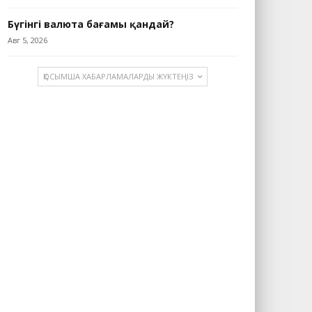
Бүгінгі валюта бағамы қандай?
Авг 5, 2026
ҚОСЫМША ХАБАРЛАМАЛАРДЫ ЖҮКТЕҢІЗ