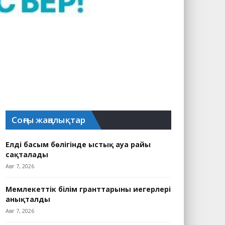
Соңғы жаңалықтар
Елдің басым бөлігінде ыстық ауа райы
сақталады
Авг 7, 2026
Мемлекеттік білім гранттарының иегерлері
анықталды
Авг 7, 2026