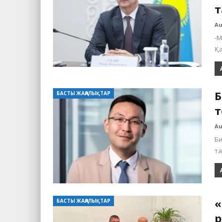
т
Au
-М
Қа
Б
БАСТЫ ЖАҢАЛЫҚТАР
т
Au
Би
та
«
БАСТЫ ЖАҢАЛЫҚТАР
р