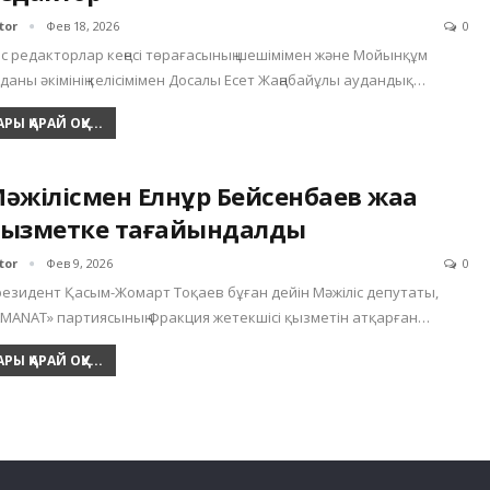
tor
Фев 18, 2026
0
с редакторлар кеңесі төрағасының шешімімен және Мойынқұм
даны әкімінің келісімімен Досалы Есет Жаңабайұлы аудандық…
АРЫ ҚАРАЙ ОҚУ...
әжілісмен Елнұр Бейсенбаев жаңа
ызметке тағайындалды
tor
Фев 9, 2026
0
езидент Қасым-Жомарт Тоқаев бұған дейін Мәжіліс депутаты,
MANAT» партиясының Фракция жетекшісі қызметін атқарған…
АРЫ ҚАРАЙ ОҚУ...