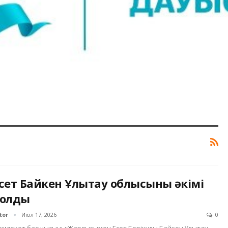
сет Байкен Ұлытау облысының әкімі
олды
tor
Июл 17, 2026
0