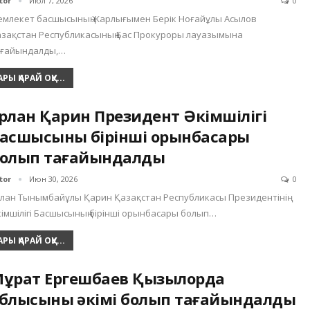
tor
Июл 7, 2026
0
млекет басшысының Жарлығымен Берік Ноғайұлы Асылов
зақстан Республикасының Бас Прокуроры лауазымына
ағайындалды,…
АРЫ ҚАРАЙ ОҚУ...
рлан Қарин Президент Әкімшілігі
асшысының бірінші орынбасары
олып тағайындалды
tor
Июн 30, 2026
0
лан Тынымбайұлы Қарин Қазақстан Республикасы Президентінің
імшілігі Басшысының бірінші орынбасары болып…
АРЫ ҚАРАЙ ОҚУ...
ұрат Ергешбаев Қызылорда
блысының әкімі болып тағайындалды