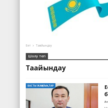
Бет
Тағайындау
Шолу тегі
Тағайындау
Е
БАСТЫ ЖАҢАЛЫҚТАР
б
Av