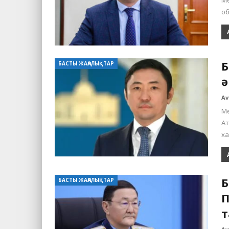
Ме
об
Б
БАСТЫ ЖАҢАЛЫҚТАР
ә
Av
М
Ат
х
Б
БАСТЫ ЖАҢАЛЫҚТАР
П
т