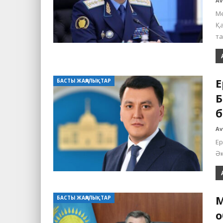
Av
Ме
Қа
т
Е
БАСТЫ ЖАҢАЛЫҚТАР
Б
б
Av
Ер
Әк
М
БАСТЫ ЖАҢАЛЫҚТАР
о