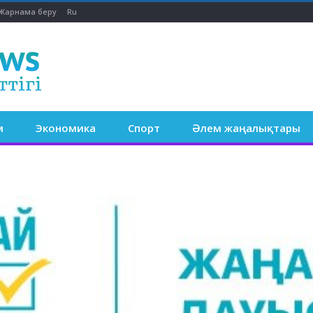
Жарнама беру
Ru
м
Экономика
Спорт
Әлем жаңалықтары