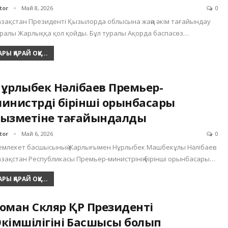
tor
Май 8, 2026
0
зақстан Президенті Қызылорда облысына жаңа әкім тағайындау
ралы Жарлыққа қол қойды. Бұл туралы Ақорда баспасөз…
АРЫ ҚАРАЙ ОҚУ...
ұрлыбек Нәлібаев Премьер-
инистрдің бірінші орынбасары
ызметіне тағайындалды
tor
Май 6, 2026
0
емлекет басшысының Жарлығымен Нұрлыбек Машбекұлы Нәлібаев
зақстан Республикасы Премьер-министрінің бірінші орынбасары…
АРЫ ҚАРАЙ ОҚУ...
оман Скляр ҚР Президенті
кімшілігінің Басшысы болып