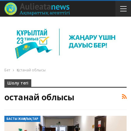
Бет
Қостанай облысы
Шолу тегі
Қостанай облысы
БАСТЫ ЖАҢАЛЫҚТАР