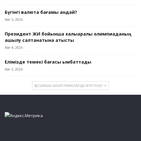
Бүгінгі валюта бағамы қандай?
Авг 5, 2026
Президент ЖИ бойынша халықаралық олимпиаданың
ашылу салтанатына қатысты
Авг 4, 2026
Елімізде темекі бағасы қымбаттады
Авг 3, 2026
ҚОСЫМША ХАБАРЛАМАЛАРДЫ ЖҮКТЕҢІЗ