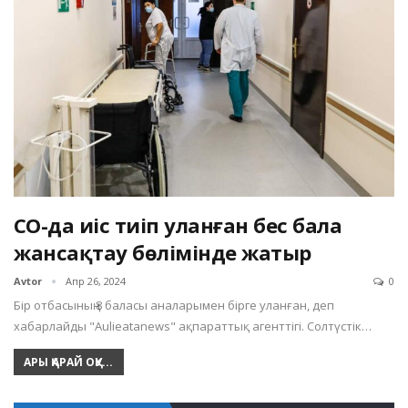
СҚО-да иіс тиіп уланған бес бала
жансақтау бөлімінде жатыр
Avtor
Апр 26, 2024
0
Бір отбасының 8 баласы аналарымен бірге уланған, деп
хабарлайды "Aulieatanews" ақпараттық агенттігі. Солтүстік…
АРЫ ҚАРАЙ ОҚУ...