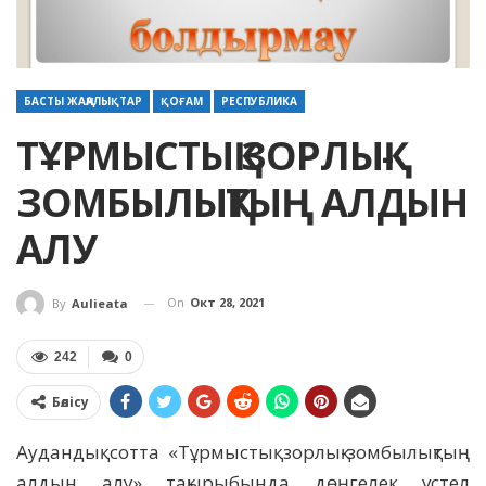
БАСТЫ ЖАҢАЛЫҚТАР
ҚОҒАМ
РЕСПУБЛИКА
ТҰРМЫСТЫҚ ЗОРЛЫҚ-
ЗОМБЫЛЫҚТЫҢ АЛДЫН
АЛУ
On
Окт 28, 2021
By
Aulieata
242
0
Бөлісу
Аудандық сотта «Тұрмыстық зорлық-зомбылықтың
алдын алу» тақырыбында дөңгелек үстел