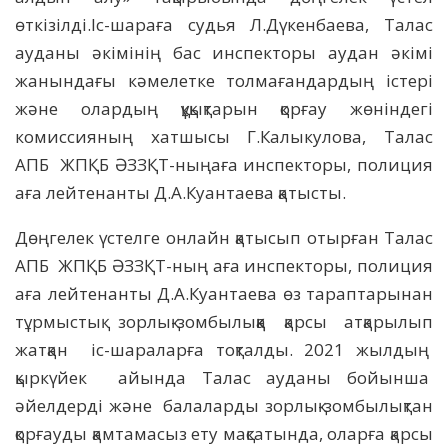
өткізілді.Іс-шараға судья Л.Дүкенбаева, Талас
ауданы әкімінің бас инспекторы аудан әкімі
жанындағы кәмелетке толмағандардың істері
және олардың құқықтарын қорғау жөніндегі
комиссияның хатшысы Г.Калыкулова, Талас
АПБ ЖПҚБ ӘЗЗҚТ-ныңаға инспекторы, полиция
аға лейтенанты Д.А.Куантаева қатысты.
Дөңгелек үстелге онлайн қатысып отырған Талас
АПБ ЖПҚБ ӘЗЗҚТ-ның аға инспекторы, полиция
аға лейтенанты Д.А.Куантаева өз тараптарынан
тұрмыстық зорлық-зомбылыққа қарсы атқарылып
жатқан іс-шараларға тоқталды. 2021 жылдың
қыркүйек айында Талас ауданы бойынша
әйелдерді және балаларды зорлық-зомбылықтан
қорғауды қамтамасыз ету мақсатында, оларға қарсы