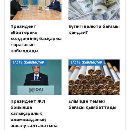
Президент
Бүгінгі валюта бағамы
«Бәйтерек»
қандай?
холдингінің басқарма
төрағасын
қабылдады
БАСТЫ ЖАҢАЛЫҚТАР
БАСТЫ ЖАҢАЛЫҚТАР
Президент ЖИ
Елімізде темекі
бойынша
бағасы қымбаттады
халықаралық
олимпиаданың
ашылу салтанатына