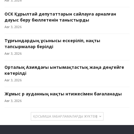
Авг 3, 2026
ОСК Құрылтай депутаттарын сайлауға арналған
дауыс беру бюллетенін таныстырды
Авг 3, 2026
Тұрғындардың ұсынысы ескеріліп, нақты
тапсырмалар берілді
Авг 3, 2026
Орталық Азиядағы ынтымақтастық жаңа деңгейге
көтерілді
Авг 3, 2026
Жұмыс әр ауданның нақты нәтижесімен бағаланады
Авг 3, 2026
ҚОСЫМША ХАБАРЛАМАЛАРДЫ ЖҮКТЕҢІЗ