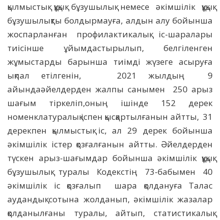
қылмыстық құқық бұзушылық немесе әкімшілік құқық
бұзушылықты болдырмауға, алдын алу бойынша
жоспарланған профилактикалық іс-шаралары
тиісінше ұйымдастырылып, белгіленген
жұмыстарды барынша тиімді жүзеге асыруға
ықпал етілгенін, 2021 жылдың 9
айындаәйелдерден жалпы санымен 250 арыз
шағым тіркеліп,оның ішінде 152 дерек
номенклатуралық іспен қысқартылғанын айтты, 31
дерекпен қылмыстық іс, ал 29 дерек бойынша
әкімшілік істер қозғалғанын айтты. Әйелдерден
түскен арыз-шағымдар бойынша әкімшілік құқық
бұзушылық туралы Кодекстің 73-бабымен 40
әкімшілік іс қозғалып шара қолдануға Талас
аудандық сотына жолданып, әкімшілік жазалар
қолданылғаны туралы, айтып, статистикалық