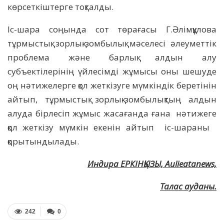
көрсеткіштерге тоқталды.
Іс-шара соңында сот төрағасы Г.Әлімқұлова
тұрмыстық зорлық-зомбылық мәселесі әлеуметтік
проблема және барлық алдын алу
субъектілерінің үйлесімді жұмысы оны шешуде
оң нәтижелерге қол жеткізуге мүмкіндік беретінін
айтып, тұрмыстық зорлық-зомбылықтың алдын
алуда бірлесіп жұмыс жасағанда ғана нәтижеге
қол жеткізу мүмкін екенін айтып іс-шараны
қорытындылады.
Индира ЕРКІНҚЫЗЫ, Aulieatanews,
Талас ауданы.
242
0