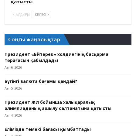
қатысты
АЛДЫҢҒЫ
КЕЛЕСІ
Соңғы жаңалықтар
Президент «Бәйтерек» холдингінің басқарма
төрағасын қабылдады
Авг 6, 2026
Бүгінгі валюта бағамы қандай?
Авг 5, 2026
Президент ЖИ бойынша халықаралық
олимпиаданың ашылу салтанатына қатысты
Авг 4, 2026
Елімізде темекі бағасы қымбаттады