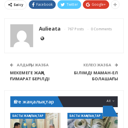
Facebook
Twitter
Google+
Бөлісу
Aulieata
767 Posts
0 Comments
АЛДЫҢҒЫ ЖАЗБА
КЕЛЕСІ ЖАЗБА
МЕКЕМЕГЕ ЖАҢА
БІЛІМДІ МАМАН-ЕЛ
ҒИМАРАТ БЕРІЛДІ
БОЛАШАҒЫ
Өзге жаңалықтар
All
БАСТЫ ЖАҢАЛЫҚТАР
БАСТЫ ЖАҢАЛЫҚТАР