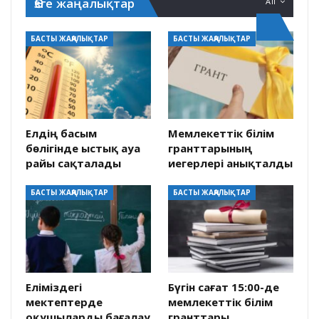
Өзге жаңалықтар
All
БАСТЫ ЖАҢАЛЫҚТАР
БАСТЫ ЖАҢАЛЫҚТАР
Елдің басым
Мемлекеттік білім
бөлігінде ыстық ауа
гранттарының
райы сақталады
иегерлері анықталды
БАСТЫ ЖАҢАЛЫҚТАР
БАСТЫ ЖАҢАЛЫҚТАР
Еліміздегі
Бүгін сағат 15:00-де
мектептерде
мемлекеттік білім
оқушыларды бағалау
гранттары