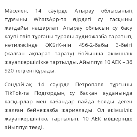
Мәселен, 14 сәуірде Атырау облысының
тұрғыны WhatsApp-та өңірдегі су тасқыны
жағдайы нашарлап, Атырау облысын су басу
қаупі төніп тұрғаны туралы аудиожазба таратып,
нәтижесінде ӘҚБтК-нің 456-2-бабы 3-бөлігі
(жалған ақпарат тарату) бойынша әкімшілік
жауапкершілікке тартылды. Айыппұл 10 АЕК – 36
920 теңгені құрады.
Сондай-ақ 14 сәуірде Петропавл тұрғыны
TikTok-та Подгордың су басқан ауданында
қасқырлар мен қабандар пайда болды деген
жалған бейнежазба жариялады. Ол әкімшілік
жауапкершілікке тартылып, 10 АЕК мөлшерінде
айыппұл төледі.