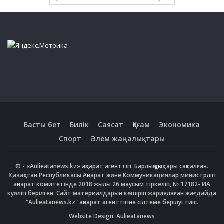
Басты бет
Билік
Саясат
Қоғам
Экономика
Спорт
Әлем жаңалықтары
© - «Aulieatanews.kz» ақпарат агенттігі. Барлық құқықтары сақталған.
Қазақстан Республикасы Ақпарат және Коммуникациялар министрлігі
ақпарат комитетінде 2018 жылы 26 маусым тіркеліп, № 17182- ИА
куәлігі берілген. Сайт материалдарын көшіріп жариялаған жағдайда
"Aulieatanews.kz" ақпарат агенттігіне сілтеме берілуі тиіс.
Website Design:
Aulieatanews