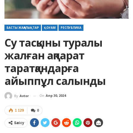
БАСТЫ ЖАҢАЛЫҚТАР
ҚОҒАМ
РЕСПУБЛИКА
Су тасқыны туралы
жалған ақпарат
таратқандарға
айыппұл салынды
On
Апр 30, 2024
By
Avtor
1 129
0
Бөлісу