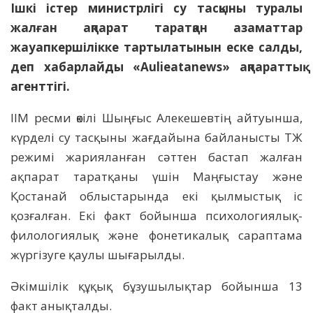
Ішкі істер министрлігі су тасқыны туралы
жалған ақпарат таратқан азаматтар
жауапкершілікке тартылатынын еске салды,
деп хабарлайды «Aulieatanews» ақпараттық
агенттігі.
ІІМ ресми өкілі Шыңғыс Алекешевтің айтуынша,
күрделі су тасқыны жағдайына байланысты ТЖ
режимі жарияланған сәттен бастап жалған
ақпарат таратқаны үшін Маңғыстау және
Қостанай облыстарында екі қылмыстық іс
қозғалған. Екі факт бойынша психологиялық-
филологиялық және фонетикалық сараптама
жүргізуге қаулы шығарылды.
Әкімшілік құқық бұзушылықтар бойынша 13
факт анықталды.