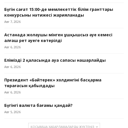
Бүгін сағат 15:00-де мемлекеттік білім гранттары
конкурсының нәтижесі жарияланады
Авг 7, 2026
Астанада жолаушы мінген ұшқышсыз әуе кемесі
алғаш рет әуеге көтерілді
Авг 6, 2026
Еліміздің 2 қаласында ауа сапасы нашарлайды
Авг 6, 2026
Президент «Бәйтерек» холдингінің басқарма
төрағасын қабылдады
Авг 6, 2026
Бүгінгі валюта бағамы қандай?
Авг 5, 2026
ҚОСЫМША ХАБАРЛАМАЛАРДЫ ЖҮКТЕҢІЗ