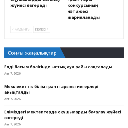
жүйесі өзгереді
конкурсының
нәтижесі
жарияланады
АЛДЫҢҒЫ
КЕЛЕСІ
Соңғы жаңалықтар
Елдің басым бөлігінде ыстық ауа райы сақталады
Авг 7, 2026
Мемлекеттік білім гранттарының иегерлері
анықталды
Авг 7, 2026
Еліміздегі мектептерде оқушыларды бағалау жүйесі
өзгереді
Авг 7, 2026