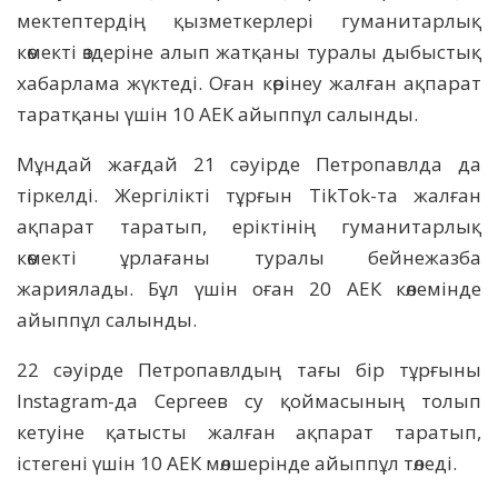
мектептердің қызметкерлері гуманитарлық
көмекті өздеріне алып жатқаны туралы дыбыстық
хабарлама жүктеді. Оған көрінеу жалған ақпарат
таратқаны үшін 10 АЕК айыппұл салынды.
Мұндай жағдай 21 сәуірде Петропавлда да
тіркелді. Жергілікті тұрғын TikTok-та жалған
ақпарат таратып, еріктінің гуманитарлық
көмекті ұрлағаны туралы бейнежазба
жариялады. Бұл үшін оған 20 АЕК көлемінде
айыппұл салынды.
22 сәуірде Петропавлдың тағы бір тұрғыны
Instagram-да Сергеев су қоймасының толып
кетуіне қатысты жалған ақпарат таратып,
істегені үшін 10 АЕК мөлшерінде айыппұл төледі.