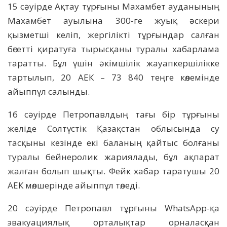
15 сәуірде Ақтау тұрғыны Махамбет ауданының
Махамбет ауылына 300-ге жуық әскери
қызметші келіп, жергілікті тұрғындар салған
бөгетті қиратуға тырысқаны туралы хабарлама
таратты. Бұл үшін әкімшілік жауапкершілікке
тартылып, 20 АЕК – 73 840 теңге көлемінде
айыппұл салынды.
16 сәуірде Петропавлдың тағы бір тұрғыны
желіде Солтүстік Қазақстан облысында су
тасқыны кезінде екі баланың қайтыс болғаны
туралы бейнеролик жариялады, бұл ақпарат
жалған болып шықты. Фейк хабар таратушы 20
АЕК мөлшерінде айыппұл төледі.
20 сәуірде Петропавл тұрғыны WhatsApp-қа
эвакуациялық орталықтар орналасқан