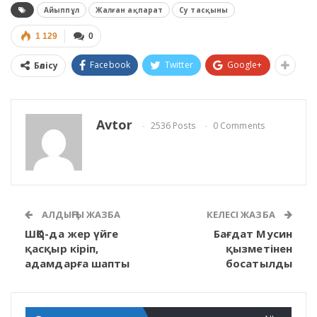
Айыппұл
Жалған ақпарат
Су тасқыны
1 129
0
Facebook
Twitter
Google+
Бөлісу
Avtor
2536 Posts
0 Comments
АЛДЫҢҒЫ ЖАЗБА
КЕЛЕСІ ЖАЗБА
ШҚО-да жер үйге
Бағдат Мусин
қасқыр кіріп,
қызметінен
адамдарға шапты
босатылды