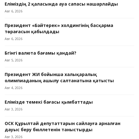
Еліміздің 2 қаласында ауа сапасы нашарлайды
Авг 6, 2026
Президент «Бәйтерек» холдингінің басқарма
төрағасын қабылдады
Авг 6, 2026
Бүгінгі валюта бағамы қандай?
Авг 5, 2026
Президент ЖИ бойынша халықаралық
олимпиаданың ашылу салтанатына қатысты
Авг 4, 2026
Елімізде темекі бағасы қымбаттады
Авг 3, 2026
ОСК Құрылтай депутаттарын сайлауға арналған
дауыс беру бюллетенін таныстырды
Авг 3, 2026