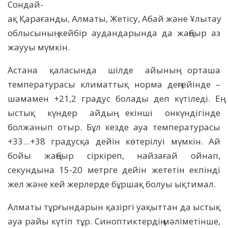
Сондай-
ақ Қарағанды, Алматы, Жетісу, Абай және Ұлытау
облысының кейбір аудандарында да жаңбыр аз
жаууы мүмкін.
Астана қаласында шілде айының орташа
температурасы климаттық норма деңгейінде –
шамамен +21,2 градус болады деп күтіледі. Ең
ыстық күндер айдың екінші онкүндігінде
болжанып отыр. Бұл кезде ауа температурасы
+33…+38 градусқа дейін көтерілуі мүмкін. Ай
бойы жаңбыр сіркіреп, найзағай ойнап,
секундына 15-20 метрге дейін жететін екпінді
жел және кей жерлерде бұршақ болуы ықтимал.
Алматы тұрғындарын қазіргі уақыттан да ыстық
ауа райы күтіп тұр. Синоптиктердің мәліметінше,