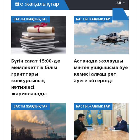
Өзге жаңалықтар
All
БАСТЫ ЖАҢАЛЫҚТАР
БАСТЫ ЖАҢАЛЫҚТАР
Бүгін сағат 15:00-де
Астанада жолаушы
мемлекеттік білім
мінген ұшқышсыз әуе
гранттары
кемесі алғаш рет
конкурсының
әуеге көтерілді
нәтижесі
жарияланады
БАСТЫ ЖАҢАЛЫҚТАР
БАСТЫ ЖАҢАЛЫҚТАР