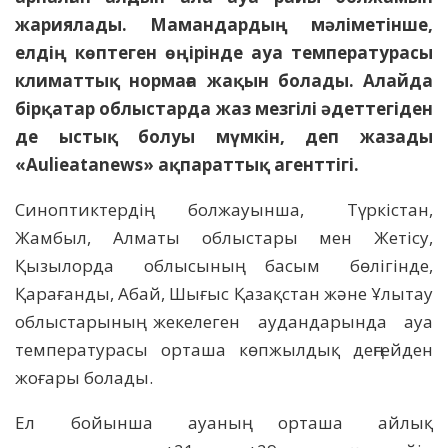
жариялады. Мамандардың мәліметінше,
елдің көптеген өңірінде ауа температурасы
климаттық нормаға жақын болады. Алайда
бірқатар облыстарда жаз мезгілі әдеттегіден
де ыстық болуы мүмкін, деп жазады
«Aulieatanews» ақпараттық агенттігі.
Синоптиктердің болжауынша, Түркістан,
Жамбыл, Алматы облыстары мен Жетісу,
Қызылорда облысының басым бөлігінде,
Қарағанды, Абай, Шығыс Қазақстан және Ұлытау
облыстарының жекелеген аудандарында ауа
температурасы орташа көпжылдық деңгейден
жоғары болады.
Ел бойынша ауаның орташа айлық