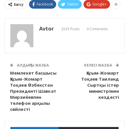
Facebook
Twitter
Google+
Бөлісу
Avtor
2533 Posts
0 Comments
АЛДЫҢҒЫ ЖАЗБА
КЕЛЕСІ ЖАЗБА
Мемлекет басшысы
Қасым-Жомарт
Қасым-Жомарт
Тоқаев Таиланд
Тоқаев Өзбекстан
Сыртқы істер
Президенті Шавкат
министрімен
Мирзиёевпен
кездесті
телефон арқылы
сөйлесті