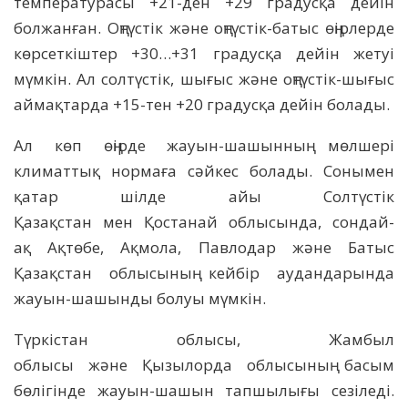
температурасы +21-ден +29 градусқа дейін
болжанған. Оңтүстік және оңтүстік-батыс өңірлерде
көрсеткіштер +30…+31 градусқа дейін жетуі
мүмкін. Ал солтүстік, шығыс және оңтүстік-шығыс
аймақтарда +15-тен +20 градусқа дейін болады.
Ал көп өңірде жауын-шашынның мөлшері
климаттық нормаға сәйкес болады. Сонымен
қатар шілде айы Солтүстік
Қазақстан мен Қостанай облысында, сондай-
ақ Ақтөбе, Ақмола, Павлодар және Батыс
Қазақстан облысының кейбір аудандарында
жауын-шашынды болуы мүмкін.
Түркістан облысы, Жамбыл
облысы және Қызылорда облысының басым
бөлігінде жауын-шашын тапшылығы сезіледі.