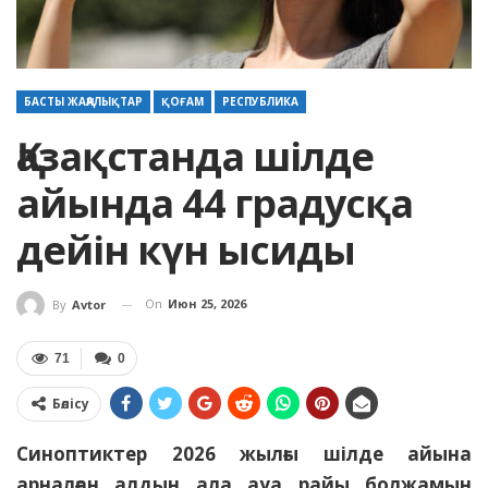
БАСТЫ ЖАҢАЛЫҚТАР
ҚОҒАМ
РЕСПУБЛИКА
Қазақстанда шілде
айында 44 градусқа
дейін күн ысиды
On
Июн 25, 2026
By
Avtor
71
0
Бөлісу
Синоптиктер 2026 жылғы шілде айына
арналған алдын ала ауа райы болжамын