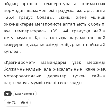
айдың орташа температурасы климаттық
нормадан шамамен екі градусқа жоғары, яғни
+26,4 градус болады. Екінші және үшінші
онкүндіктерде мегаполисте аптап ыстық болып,
ауа температурасы +39…+44 градусқа дейін
жетуі мүмкін. Қатты ыстыққа қарамастан, кей
кезеңдерде қысқа мерзімді жаңбыр мен найзағай
күтіледі.
«Қазгидромет» мамандары ұзақ мерзімді
болжамның алдын ала жасалатынын және жаңа
метеорологиялық деректер түскен сайын
нақтылануы мүмкін екенін еске салды.
Қазгидромет
71
0