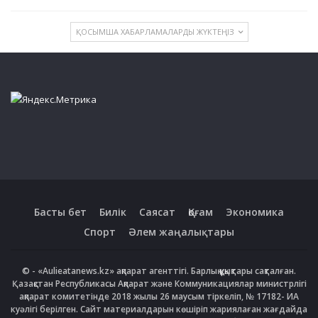
ҚОСЫМША ХАБАРЛАМАЛАРДЫ ЖҮКТЕҢІЗ
Басты бет
Билік
Саясат
Қоғам
Экономика
Спорт
Әлем жаңалықтары
© - «Aulieatanews.kz» ақпарат агенттігі. Барлық құқықтары сақталған.
Қазақстан Республикасы Ақпарат және Коммуникациялар министрлігі
ақпарат комитетінде 2018 жылы 26 маусым тіркеліп, № 17182- ИА
куәлігі берілген. Сайт материалдарын көшіріп жариялаған жағдайда