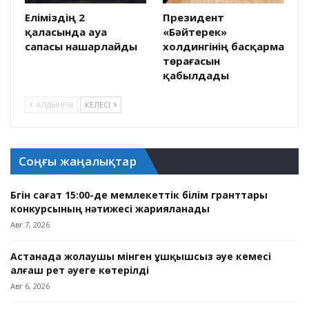
Еліміздің 2
Президент
қаласында ауа
«Бәйтерек»
сапасы нашарлайды
холдингінің басқарма
төрағасын
қабылдады
АЛДЫҢҒЫ
КЕЛЕСІ
Соңғы жаңалықтар
Бүгін сағат 15:00-де мемлекеттік білім гранттары
конкурсының нәтижесі жарияланады
Авг 7, 2026
Астанада жолаушы мінген ұшқышсыз әуе кемесі
алғаш рет әуеге көтерілді
Авг 6, 2026