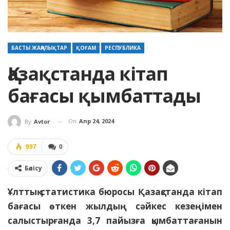
БАСТЫ ЖАҢАЛЫҚТАР
ҚОҒАМ
РЕСПУБЛИКА
Қазақстанда кітап
бағасы қымбаттады
On
Апр 24, 2024
By
Avtor
997
0
Бөлісу
Ұлттық статистика бюросы Қазақстанда кітап
бағасы өткен жылдың сәйкес кезеңімен
салыстырғанда 3,7 пайызға қымбаттағанын