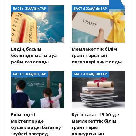
БАСТЫ ЖАҢАЛЫҚТАР
БАСТЫ ЖАҢАЛЫҚТАР
Елдің басым
Мемлекеттік білім
бөлігінде ыстық ауа
гранттарының
райы сақталады
иегерлері анықталды
БАСТЫ ЖАҢАЛЫҚТАР
БАСТЫ ЖАҢАЛЫҚТАР
Еліміздегі
Бүгін сағат 15:00-де
мектептерде
мемлекеттік білім
оқушыларды бағалау
гранттары
жүйесі өзгереді
конкурсының