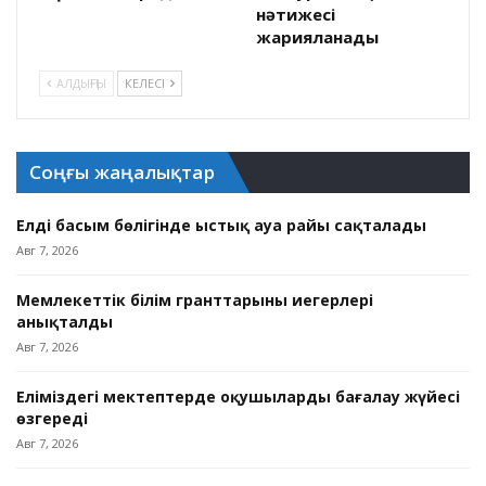
нәтижесі
жарияланады
АЛДЫҢҒЫ
КЕЛЕСІ
Соңғы жаңалықтар
Елдің басым бөлігінде ыстық ауа райы сақталады
Авг 7, 2026
Мемлекеттік білім гранттарының иегерлері
анықталды
Авг 7, 2026
Еліміздегі мектептерде оқушыларды бағалау жүйесі
өзгереді
Авг 7, 2026