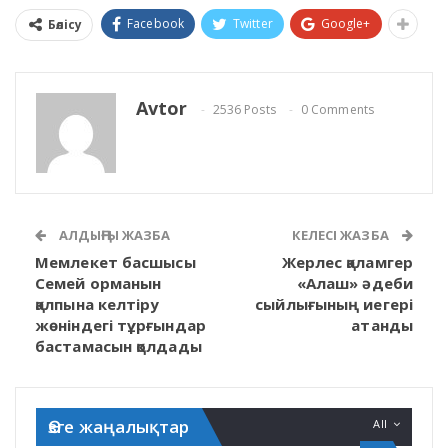
Facebook
Twitter
Google+
Бөлісу
Avtor
2536 Posts
0 Comments
АЛДЫҢҒЫ ЖАЗБА
КЕЛЕСІ ЖАЗБА
Мемлекет басшысы
Жерлес қаламгер
Семей орманын
«Алаш» әдеби
қалпына келтіру
сыйлығының иегері
жөніндегі тұрғындар
атанды
бастамасын қолдады
Өзге жаңалықтар
All