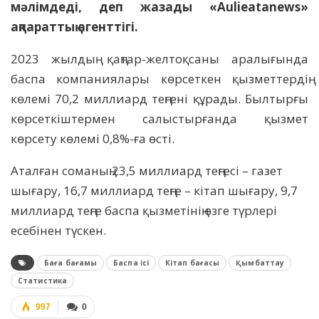
мәлімдеді, деп жазады «Aulieatanews»
ақпараттық агенттігі.
2023 жылдың қаңтар-желтоқсаны аралығында
баспа компаниялары көрсеткен қызметтердің
көлемі 70,2 миллиард теңгені құрады. Былтырғы
көрсеткіштермен салыстырғанда қызмет
көрсету көлемі 0,8%-ға өсті.
Аталған соманың 23,5 миллиард теңгесі – газет
шығару, 16,7 миллиард теңге – кітап шығару, 9,7
миллиард теңге баспа қызметінің өзге түрлері
есебінен түскен.
Баға бағамы
Баспа ісі
Кітап бағасы
Қымбаттау
Статистика
997
0