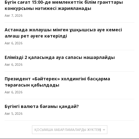
Бүгін сағат 15:00-де мемлекеттік білім гранттары
конкурсының нәтижесі жарияланады
Авг 7, 2026
Астанада жолаушы мінген ұшқышсыз әуе кемесі
алғаш рет әуеге көтерілді
Авг 6, 2026
Еліміздің 2 қаласында ауа сапасы нашарлайды
Авг 6, 2026
Президент «Бәйтерек» холдингінің басқарма
төрағасын қабылдады
Авг 6, 2026
Бүгінгі валюта бағамы қандай?
Авг 5, 2026
ҚОСЫМША ХАБАРЛАМАЛАРДЫ ЖҮКТЕҢІЗ