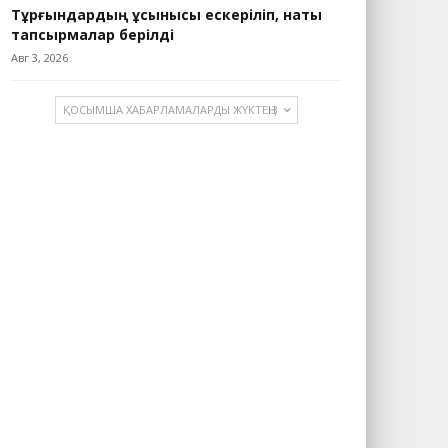
Тұрғындардың ұсынысы ескеріліп, нақты
тапсырмалар берілді
Авг 3, 2026
ҚОСЫМША ХАБАРЛАМАЛАРДЫ ЖҮКТЕҢІЗ