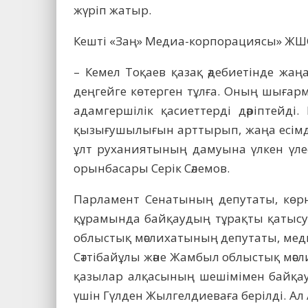
жүріп жатыр.
Кешті «Заң» Медиа-корпорациясы» ЖШС
– Кемел Тоқаев қазақ әдебиетінде жаң
деңгейге көтерген тұлға. Оның шығарма
адамгершілік қасиеттерді дәріптейді
қызығушылығын арттырып, жаңа есімд
ұлт руханиятының дамуына үлкен үлес 
орынбасары Серік Сәлемов.
Парламент Сенатының депутаты, көрн
құрамында байқаудың тұрақты қатысуш
облыстық мәслихатының депутаты, мед
Сәттібайұлы және Жамбыл облыстық мәс
қазылар алқасының шешімімен байқау
үшін Гүлден Жылгелдиеваға берілді. 