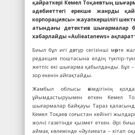
қайраткері Кемел Тоқаевтың шығарм
әдебиеттегі ерекше жанрды қа
корпорациясы» жауапкершілігі шектеу
атындағы детектив шығармалар ба
хабарлайды «Aulieatanews» ақпаратт
Биыл бұл игі дәстүр сегізінші мәрте ж
редакция поштасына елдің түкпір-түк
жетпіс екі шығарма қабылданды. Бұл 
зор екенін айғақтайды.
Жамбыл облысы әкімдігінің қолд
ұйымдастыруымен өткен Кемел Тоқ
шығармалар байқауы Тараз қаласынд
Кемел Тоқаев соғыстан кейінгі жылдар
жол») газетінде қызмет еткен. Әрі би
аймақ көлемінде «Әулиеата – кітап о