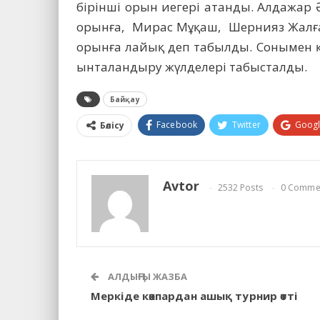
бірінші орын иегері атанды. Алдажар
орынға, Мирас Мұқаш, Шернияз Жалға
орынға лайық деп табылды. Сонымен 
ынталандыру жүлделері табысталды.
Байқау
Facebook
Twitter
Goog
Бөлісу
Avtor
2532 Posts
0 Comme
АЛДЫҢҒЫ ЖАЗБА
Меркіде көкпардан ашық турнир өтті