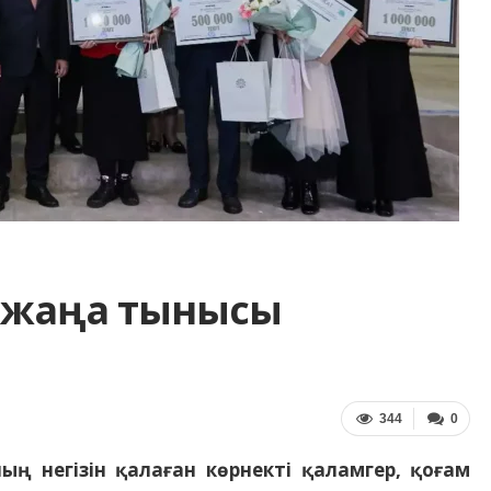
ң жаңа тынысы
344
0
ың негізін қалаған көрнекті қаламгер, қоғам