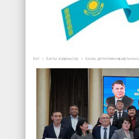
Бет
Басты жаңалықтар
Қазақ детективінің жаңа тыныс