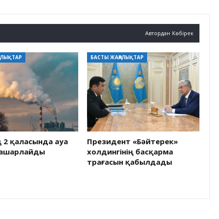
Автордан Көбірек
АЛЫҚТАР
БАСТЫ ЖАҢАЛЫҚТАР
ң 2 қаласында ауа
Президент «Бәйтерек»
нашарлайды
холдингінің басқарма
төрағасын қабылдады