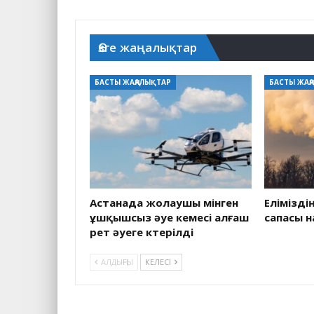
Өзге жаңалықтар
БАСТЫ ЖАҢАЛЫҚТАР
БАСТЫ ЖАҢ
Астанада жолаушы мінген
Елімізді
ұшқышсыз әуе кемесі алғаш
сапасы 
рет әуеге көтерілді
АЛДЫҢҒЫ
КЕЛЕСІ