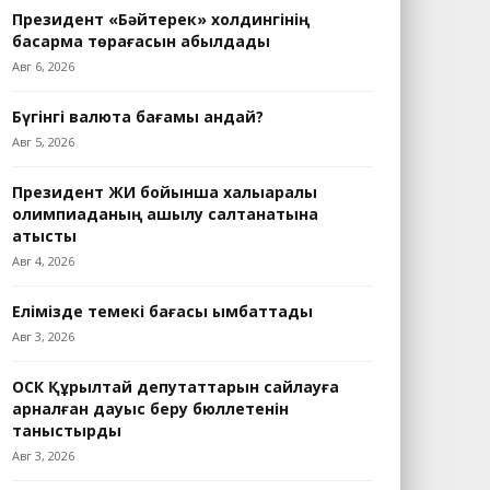
Президент «Бәйтерек» холдингінің
басқарма төрағасын қабылдады
Авг 6, 2026
Бүгінгі валюта бағамы қандай?
Авг 5, 2026
Президент ЖИ бойынша халықаралық
олимпиаданың ашылу салтанатына
қатысты
Авг 4, 2026
Елімізде темекі бағасы қымбаттады
Авг 3, 2026
ОСК Құрылтай депутаттарын сайлауға
арналған дауыс беру бюллетенін
таныстырды
Авг 3, 2026