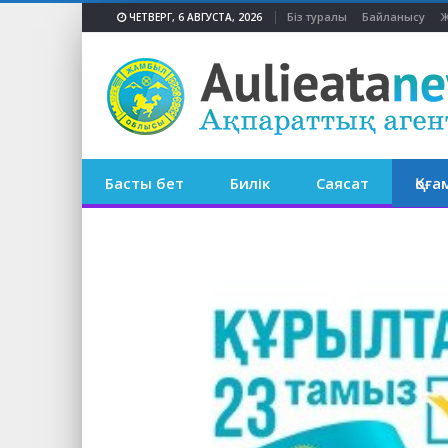
Біз туралы
Байланысу
Ж
ЧЕТВЕРГ, 6 АВГУСТА, 2026
Басты бет
Билік
Саясат
Қоға