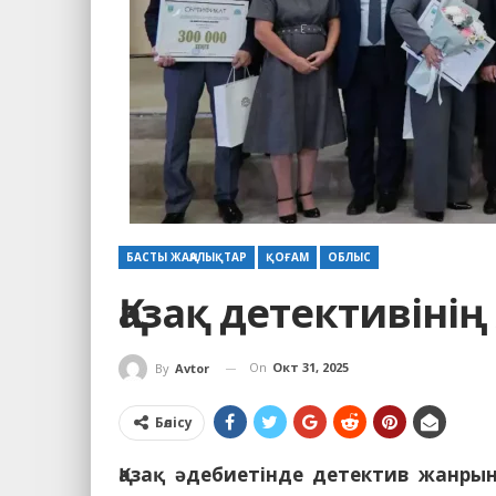
БАСТЫ ЖАҢАЛЫҚТАР
ҚОҒАМ
ОБЛЫС
Қазақ детективіні
On
Окт 31, 2025
By
Avtor
Бөлісу
Қазақ әдебиетінде детектив жанрын