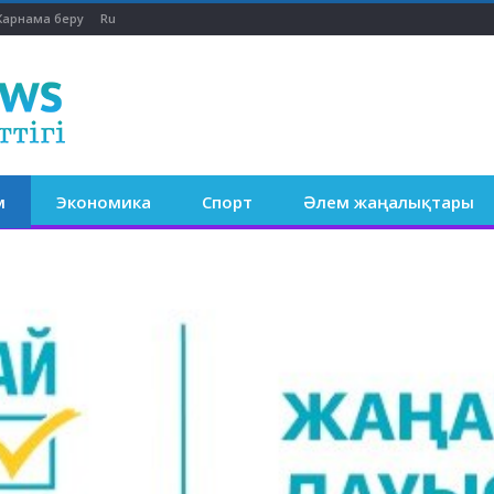
арнама беру
Ru
м
Экономика
Спорт
Әлем жаңалықтары