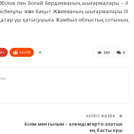
 Әбілов пен Болай Бердиеваның шығармалары – ІІ
сбекұлы және Бақыт Жәлиеваның шығармалары ІІІ
қатар үш қатысушыға Жамбыл облыстық сотының
le+
ReddIt
344
0
nts
КЕЛЕСІ ЖАЗБА
Білім мен ғылым – әлемді өзгерте алатын
ең басты күш