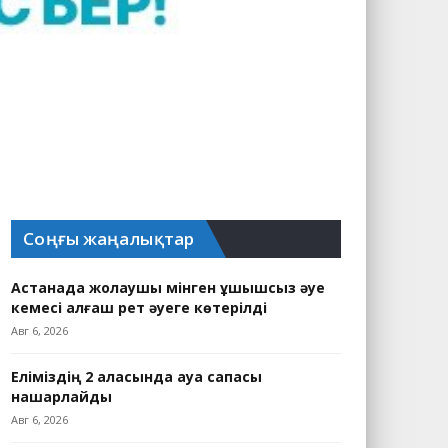
Соңғы жаңалықтар
Астанада жолаушы мінген ұшқышсыз әуе
кемесі алғаш рет әуеге көтерілді
Авг 6, 2026
Еліміздің 2 қаласында ауа сапасы
нашарлайды
Авг 6, 2026