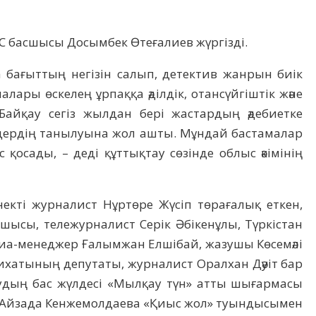
 басшысы Досымбек Өтеғалиев жүргізді.
а бағыттың негізін салып, детектив жанрын биік
лары өскелең ұрпаққа әділдік, отансүйгіштік және
. Байқау сегіз жылдан бері жастардың әдебиетке
ердің танылуына жол ашты. Мұндай бастамалар
қосады, – деді құттықтау сөзінде облыс әкімінің
екті журналист Нұртөре Жүсіп төрағалық еткен,
ысы, тележурналист Серік Әбікенұлы, Түркістан
иа-менеджер Ғалымжан Елшібай, жазушы Көсемәлі
лихатының депутаты, журналист Оралхан Дәуіт бар
дың бас жүлдесі «Мылқау түн» атты шығармасы
Ал Айзада Кенжемолдаева «Қиыс жол» туындысымен