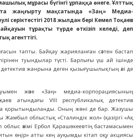
ашылық мұрасы бүгінгі ұрпаққа өнеге. Ұлттық
йта жаңғырту мақсатында «Заң» Медиа-
лі серіктестігі 2018 жылдан бері Кемел Тоқаев
йқауын тұрақты түрде өткізіп келеді, деп
ық агенттігі.
алғасын тапты. Байқау жарияланған сәттен бастап
пірінен туындылар түсті. Барлығы үш ай ішінде
– детектив жанрына деген қызығушылықтың әлі де
ауымен және «Заң» медиа-корпорациясының
аев атындағы VIII республикалық детектив
а қорытындыланды. Оның жөні де бар. Жазушы
ы Жамбыл облыстық «Сталиндік жол» (қазіргі «Ақ
ыл облыс әкімі Ербол Қарашөкеевтің бастамасымен
қитын өңір» атты кең ауқымды кітап оқу акциясы