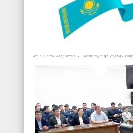
Бет
Басты жаңалықтар
Қауіпті тәуелділіктің алдын а