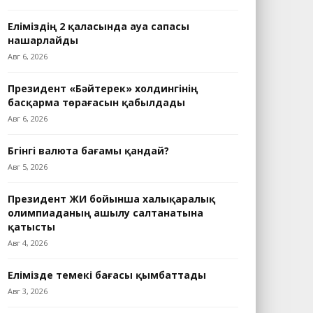
Еліміздің 2 қаласында ауа сапасы
нашарлайды
Авг 6, 2026
Президент «Бәйтерек» холдингінің
басқарма төрағасын қабылдады
Авг 6, 2026
Бүгінгі валюта бағамы қандай?
Авг 5, 2026
Президент ЖИ бойынша халықаралық
олимпиаданың ашылу салтанатына
қатысты
Авг 4, 2026
Елімізде темекі бағасы қымбаттады
Авг 3, 2026