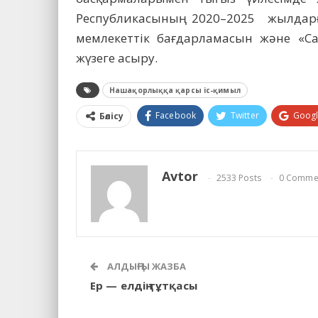
Республикасының 2020–2025 жылда
мемлекеттік бағдарламасын және «Са
жүзеге асыру.
Нашақорлыққа қарсы іс-қимыл
Facebook
Twitter
Goog
Бөлісу
Avtor
2533 Posts
0 Comme
АЛДЫҢҒЫ ЖАЗБА
Ер — елдің тұтқасы