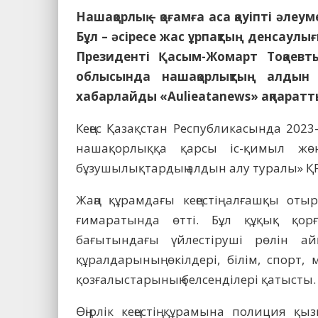
Нашақорлық – қоғамға аса қауіпті әлеу
Бұл – әсіресе жас ұрпақтың денсаулығ
Президенті Қасым-Жомарт Тоқаев
облысында нашақорлықтың алдын 
хабарлайды «Aulieatanews» ақпараттық
Кеңес Қазақстан Республикасында 2023
нашақорлыққа қарсы іс-қимыл жөн
бұзушылықтардың алдын алу туралы» ҚР
Жаңа құрамдағы кеңестің алғашқы от
ғимаратында өтті. Бұл құқық қор
бағытындағы үйлестіруші рөлін ай
құралдарының өкілдері, білім, спор
қозғалыстарының белсенділері қатысты.
Өңірлік кеңестің құрамына полиция қы