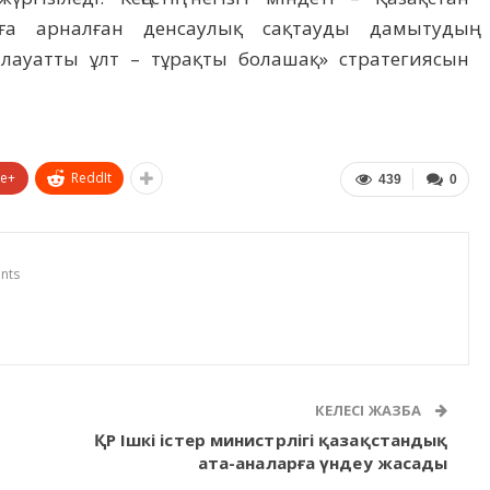
рға арналған денсаулық сақтауды дамытудың
лауатты ұлт – тұрақты болашақ» стратегиясын
le+
ReddIt
439
0
nts
КЕЛЕСІ ЖАЗБА
ҚР Ішкі істер министрлігі қазақстандық
ата-аналарға үндеу жасады