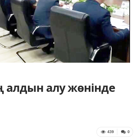
тің алдын алу жөнінде
439
0