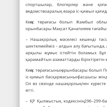
спортшылар, блогерлер және қоғам
ведомствоаралық өзара іс-қимыл қағид
Кеңес төрағасы болып Жамбыл облы
орынбасары Мақсат Қанапияев тағайы
– Нашақорлық мәселесі кешенді тәсі
шектелмейміз – алдын алу бағытында, а
арқылы жұмыс істейтін боламыз. Бұл
қарамайтын азаматтарды біріктіретін қ
Кеңес төрағасының орынбасары болып П
іс-қимыл басқармасының басшысы мін
Ол өз сөзінде нашақорлықпен күресте
өтті.
– ҚР Қылмыстық кодексінің 296–299-ба