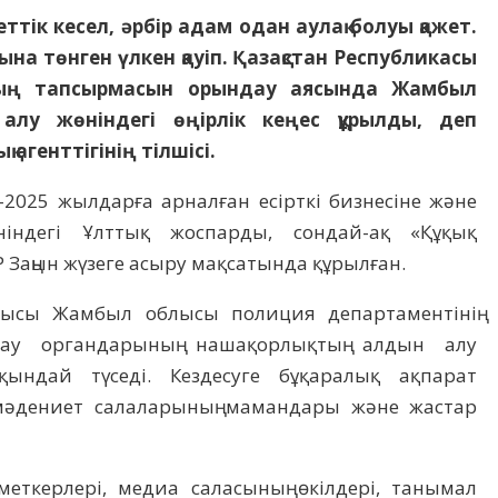
меттік кесел, әрбір адам одан аулақ болуы қажет.
ына төнген үлкен қауіп. Қазақстан Республикасы
тың тапсырмасын орындау аясында Жамбыл
алу жөніндегі өңірлік кеңес құрылды, деп
 агенттігінің тілшісі.
–2025 жылдарға арналған есірткі бизнесіне және
індегі Ұлттық жоспарды, сондай-ақ «Құқық
 Заңын жүзеге асыру мақсатында құрылған.
ырысы Жамбыл облысы полиция департаментінің
ғау органдарының нашақорлықтың алдын алу
қындай түседі. Кездесуге бұқаралық ақпарат
т, мәдениет салаларының мамандары және жастар
зметкерлері, медиа саласының өкілдері, танымал