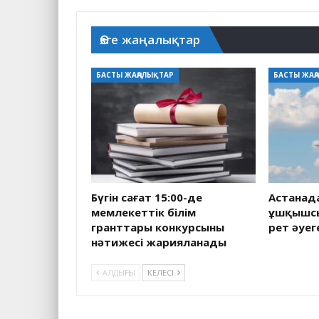
Өзге жаңалықтар
БАСТЫ ЖАҢАЛЫҚТАР
БАСТЫ ЖАҢ
Бүгін сағат 15:00-де
Астанад
мемлекеттік білім
ұшқышсы
гранттары конкурсының
рет әуег
нәтижесі жарияланады
АЛДЫҢҒЫ
КЕЛЕСІ