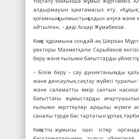
тоқтату бойынша жұмыс жүргіземіз. А
алдырмауын қамтамасыз ету. «Құқық
қоғамның қылмыстың алдын алуға және қ
айтылған, – деді Асқар Жұмабеков.
Кеңес құрамына сондай-ақ Шерхан Мұрт
ректоры Махметқали Сарыбеков енгізі
беру және ғылыми бағыттарды үйлесті
– Білім беру – сау дүниетанымды қал
және денсаулық сақтау жүйесі туралы» 
және саламатты өмір салтын насихат
бағыттағы жұмыстарды ағартушылық
ғылыми зерттеулер арқылы жүзеге ас
саналы түрде бас тартатын ұрпақ тәрб
Кеңестің жұмысы ішкі істер орган
басқармаларымен тығыз үйлесімде жүр