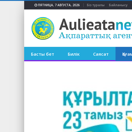
Біз туралы
Байланысу
ПЯТНИЦА, 7 АВГУСТА, 2026
Басты бет
Билік
Саясат
Қоға