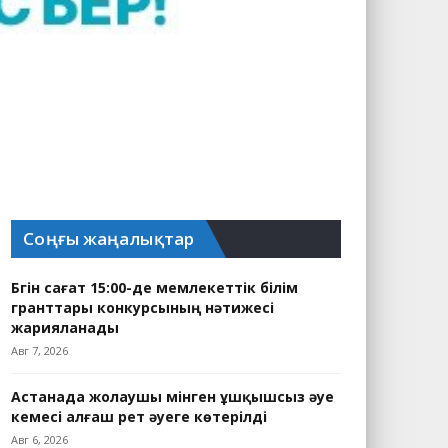
Соңғы жаңалықтар
Бүгін сағат 15:00-де мемлекеттік білім
гранттары конкурсының нәтижесі
жарияланады
Авг 7, 2026
Астанада жолаушы мінген ұшқышсыз әуе
кемесі алғаш рет әуеге көтерілді
Авг 6, 2026