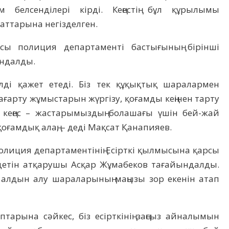
 белсенділері кірді. Кеңестің бұл құрылымы
аттарына негізделген.
сы полиция департаменті бастығының бірінші
ндалды.
лді қажет етеді. Біз тек құқықтық шаралармен
ғарту жұмыстарын жүргізу, қоғамды кеңінен тарту
 кеңес – жастарымыздың болашағы үшін бей-жай
оғамдық алаң, – деді Мақсат Қанапияев.
олиция департаментінің Есірткі қылмысына қарсы
детін атқарушы Асқар Жұмабеков тағайындалды.
 алдын алу шараларының маңызы зор екенін атап
птарына сәйкес, біз есірткінің заңсыз айналымын