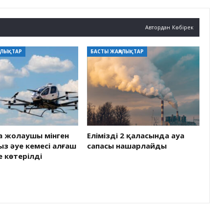
Автордан Көбірек
АЛЫҚТАР
БАСТЫ ЖАҢАЛЫҚТАР
а жолаушы мінген
Еліміздің 2 қаласында ауа
з әуе кемесі алғаш
сапасы нашарлайды
е көтерілді