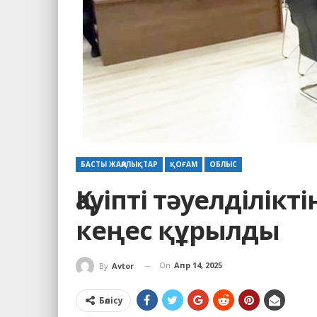
БАСТЫ ЖАҢАЛЫҚТАР
ҚОҒАМ
ОБЛЫС
Қауіпті тәуелділік
кеңес құрылды
On
Апр 14, 2025
By
Avtor
Бөлісу