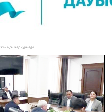
лу жөнінде кеңес құрылды