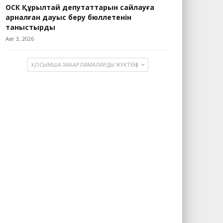
ОСК Құрылтай депутаттарын сайлауға
арналған дауыс беру бюллетенін
таныстырды
Авг 3, 2026
ҚОСЫМША ХАБАРЛАМАЛАРДЫ ЖҮКТЕҢІЗ