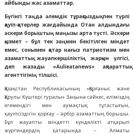
айбынды жас азаматтар.
Бүгінгі таңда әлемдік тұрақсыздық пен түрлі
қауіп-қатерлер жағдайында Отан алдындағы
әскери борыштың маңызы арта түсті. Әскери
қызмет – бұл тек заңмен бекітілген міндет
емес, сонымен қатар нағыз патриотизм мен
азаматтық жауапкершіліктің жарқын үлгісі,
деп жазады «Aulieatanews» ақпараттық
агенттігінің тілшісі.
Қазақстан Республикасының «Қорғаныс және
Қарулы Күштері туралы» Заңына сәйкес, еліміздің
егемендігі мен аумақтық тұтастығын,
қауіпсіздігін қорғау – әрбір азаматтың борышы.
Бұл жауапты міндетті күнделікті атқарып
жүргендердің қатарында – Алматы