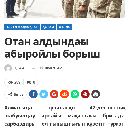
БАСТЫ ЖАҢАЛЫҚТАР
ҚОҒАМ
ОБЛЫС
Отан алдындағы
абыройлы борыш
On
Июн 9, 2025
By
Avtor
289
0
Бөлісу
Алматыда орналасқан 42-десанттық-
шабуылдау арнайы мақсаттағы бригада
сарбаздары – ел тыныштығын күзетіп тұрған