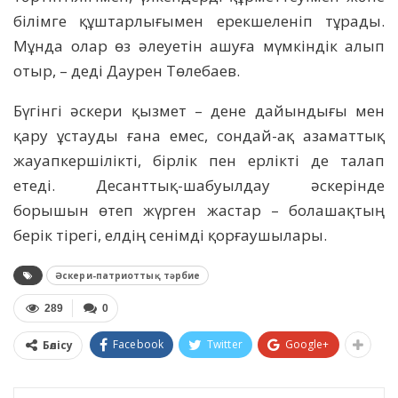
білімге құштарлығымен ерекшеленіп тұрады.
Мұнда олар өз әлеуетін ашуға мүмкіндік алып
отыр, – деді Даурен Төлебаев.
Бүгінгі әскери қызмет – дене дайындығы мен
қару ұстауды ғана емес, сондай-ақ азаматтық
жауапкершілікті, бірлік пен ерлікті де талап
етеді. Десанттық-шабуылдау әскерінде
борышын өтеп жүрген жастар – болашақтың
берік тірегі, елдің сенімді қорғаушылары.
Әскери-патриоттық тәрбие
289
0
Facebook
Twitter
Google+
Бөлісу