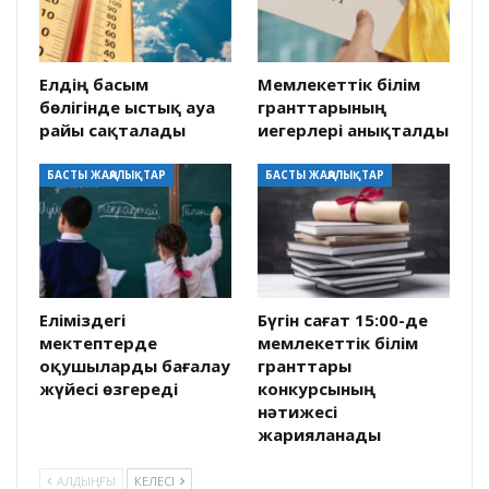
Елдің басым
Мемлекеттік білім
бөлігінде ыстық ауа
гранттарының
райы сақталады
иегерлері анықталды
БАСТЫ ЖАҢАЛЫҚТАР
БАСТЫ ЖАҢАЛЫҚТАР
Еліміздегі
Бүгін сағат 15:00-де
мектептерде
мемлекеттік білім
оқушыларды бағалау
гранттары
жүйесі өзгереді
конкурсының
нәтижесі
жарияланады
АЛДЫҢҒЫ
КЕЛЕСІ