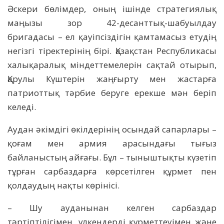
Әскери бөлімдер, оның ішінде стратегиялық
маңызы зор 42-десанттық-шабуылдау
бригадасы – ел қауіпсіздігін қамтамасыз етудің
негізгі тіректерінің бірі. Қазақстан Республикасы
халықаралық міндеттемелерін сақтай отырып,
Қарулы Күштерін жаңғырту мен жастарға
патриоттық тәрбие беруге ерекше мән беріп
келеді.
Аудан әкімдігі өкілдерінің осындай сапарлары –
қоғам мен армия арасындағы тығыз
байланыстың айғағы. Бұл – тыныштықты күзетіп
тұрған сарбаздарға көрсетілген құрмет пен
қолдаудың нақты көрінісі.
– Шу ауданынан келген сарбаздар
тәртіптілігімен, үлкендерді құрметтеуімен және