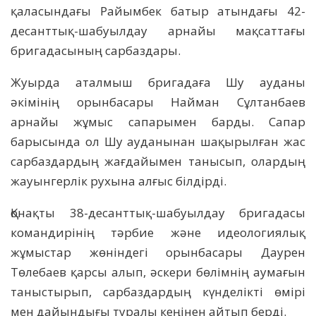
қаласындағы Райымбек батыр атындағы 42-
десанттық-шабуылдау арнайы мақсаттағы
бригадасының сарбаздары.
Жуырда аталмыш бригадаға Шу ауданы
әкімінің орынбасары Найман Сұлтанбаев
арнайы жұмыс сапарымен барды. Сапар
барысында ол Шу ауданынан шақырылған жас
сарбаздардың жағдайымен танысып, олардың
жауынгерлік рухына алғыс білдірді.
Қонақты 38-десанттық-шабуылдау бригадасы
командирінің тәрбие және идеологиялық
жұмыстар жөніндегі орынбасары Даурен
Төлебаев қарсы алып, әскери бөлімнің аумағын
таныстырып, сарбаздардың күнделікті өмірі
мен дайындығы туралы кеңінен айтып берді.