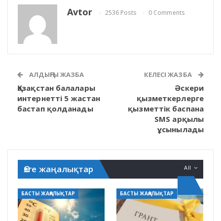
Avtor
2536 Posts
0 Comments
АЛДЫҢҒЫ ЖАЗБА
КЕЛЕСІ ЖАЗБА
Қазақстан балалары
Әскери
интернетті 5 жастан
қызметкерлерге
бастап қолданады
қызметтік баспана
SMS арқылы
ұсынылады
Өзге жаңалықтар
All
БАСТЫ ЖАҢАЛЫҚТАР
БАСТЫ ЖАҢАЛЫҚТАР