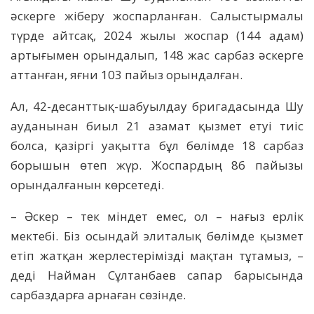
әскерге жіберу жоспарланған. Салыстырмалы
түрде айтсақ, 2024 жылы жоспар (144 адам)
артығымен орындалып, 148 жас сарбаз әскерге
аттанған, яғни 103 пайыз орындалған.
Ал, 42-десанттық-шабуылдау бригадасында Шу
ауданынан биыл 21 азамат қызмет етуі тиіс
болса, қазіргі уақытта бұл бөлімде 18 сарбаз
борышын өтеп жүр. Жоспардың 86 пайызы
орындалғанын көрсетеді.
– Әскер – тек міндет емес, ол – нағыз ерлік
мектебі. Біз осындай элиталық бөлімде қызмет
етіп жатқан жерлестерімізді мақтан тұтамыз, –
деді Найман Сұлтанбаев сапар барысында
сарбаздарға арнаған сөзінде.