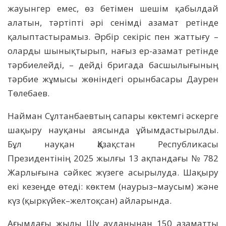
жауынгер емес, өз бетімен шешім қабылдай
алатын, тәртіпті әрі сенімді азамат ретінде
қалыптастырамыз. Әрбір секіріс пен жаттығу –
оларды шынықтырып, нағыз ер-азамат ретінде
тәрбиелейді, – дейді бригада басшылығының
тәрбие жұмысы жөніндегі орынбасары Даурен
Төлебаев.
Найман Сұлтанбаевтың сапары көктемгі әскерге
шақыру науқаны аясында ұйымдастырылды.
Бұл науқан Қазақстан Республикасы
Президентінің 2025 жылғы 13 ақпандағы № 782
Жарлығына сәйкес жүзеге асырылуда. Шақыру
екі кезеңде өтеді: көктем (наурыз–маусым) және
күз (қыркүйек–желтоқсан) айларында.
Ағымдағы жылы Шу ауданынан 150 азаматты