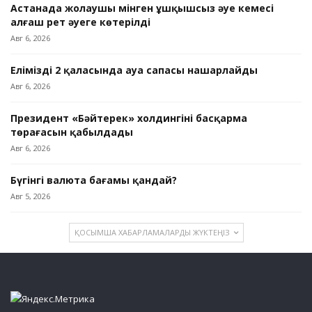
Астанада жолаушы мінген ұшқышсыз әуе кемесі
алғаш рет әуеге көтерілді
Авг 6, 2026
Еліміздің 2 қаласында ауа сапасы нашарлайды
Авг 6, 2026
Президент «Бәйтерек» холдингінің басқарма
төрағасын қабылдады
Авг 6, 2026
Бүгінгі валюта бағамы қандай?
Авг 5, 2026
ҚОСЫМША ХАБАРЛАМАЛАРДЫ ЖҮКТЕҢІЗ