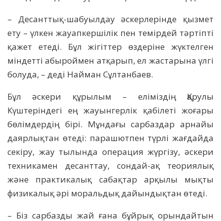
– Десанттық-шабуылдау әскерлерінде қызмет
ету – үлкен жауапкершілік пен темірдей тәртіпті
қажет етеді. Бұл жігіттер өздеріне жүктелген
міндетті абыроймен атқарып, ел жастарына үлгі
болуда, – деді Найман Сұлтанбаев.
Бұл әскери құрылым – еліміздің Қарулы
Күштеріндегі ең жауынгерлік қабілеті жоғары
бөлімдердің бірі. Мұндағы сарбаздар арнайы
даярлықтан өтеді: парашютпен түрлі жағдайда
секіру, жау тылында операция жүргізу, әскери
техникамен десанттау, сондай-ақ теориялық
және практикалық сабақтар арқылы мықты
физикалық әрі моральдық дайындықтан өтеді.
– Біз сарбазды жай ғана бұйрық орындайтын