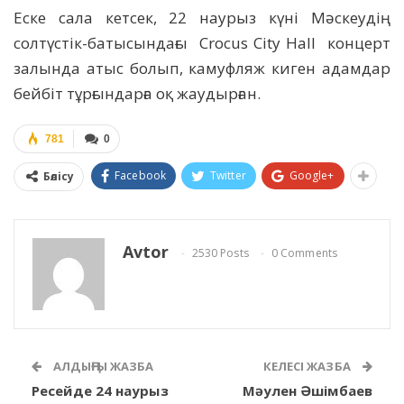
Еске сала кетсек, 22 наурыз күні Мәскеудің
солтүстік-батысындағы Crocus City Hall концерт
залында атыс болып, камуфляж киген адамдар
бейбіт тұрғындарға оқ жаудырған.
781
0
Facebook
Twitter
Google+
Бөлісу
Avtor
2530 Posts
0 Comments
АЛДЫҢҒЫ ЖАЗБА
КЕЛЕСІ ЖАЗБА
Ресейде 24 наурыз
Мәулен Әшімбаев