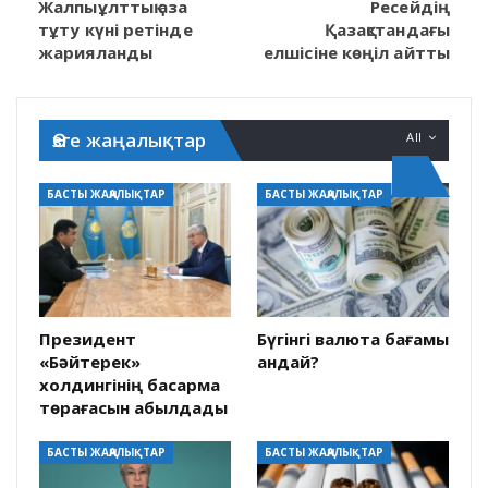
Жалпыұлттық аза
Ресейдің
тұту күні ретінде
Қазақстандағы
жарияланды
елшісіне көңіл айтты
Өзге жаңалықтар
All
БАСТЫ ЖАҢАЛЫҚТАР
БАСТЫ ЖАҢАЛЫҚТАР
Президент
Бүгінгі валюта бағамы
«Бәйтерек»
қандай?
холдингінің басқарма
төрағасын қабылдады
БАСТЫ ЖАҢАЛЫҚТАР
БАСТЫ ЖАҢАЛЫҚТАР