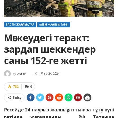
БАСТЫ ЖАҢАЛЫҚТАР
ӘЛЕМ ЖАҢАЛЫҚТАРЫ
Мәскеудегі теракт:
зардап шеккендер
саны 152-ге жетті
On
Мар 24, 2024
By
Avtor
781
0
Бөлісу
Ресейде 24 наурыз жалпыұлттық аза тұту күні
ретінде жарияланды. РФ Төтенше