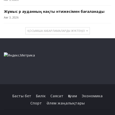
Жұмыс әр ауданның нақты нәтижесімен бағаланады
Авг 3, 2026
ҚОСЫМША ХАБАРЛАМАЛАРДЫ ЖҮКТЕҢІЗ
Басты бет
Билік
Саясат
Қоғам
Экономика
Спорт
Әлем жаңалықтары