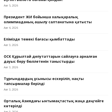
Авг 5, 2026
Президент ЖИ бойынша халықаралық
олимпиаданың ашылу салтанатына қатысты
Авг 4, 2026
Елімізде темекі бағасы қымбаттады
Авг 3, 2026
ОСК Құрылтай депутаттарын сайлауға арналған
дауыс беру бюллетенін таныстырды
Авг 3, 2026
Тұрғындардың ұсынысы ескеріліп, нақты
тапсырмалар берілді
Авг 3, 2026
Орталық Азиядағы ынтымақтастық жаңа деңгейге
көтерілді
Авг 3, 2026