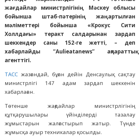
жағдайлар министрлігінің Мәскеу облысы
бойынша штаб-пәтерінің жаңартылған
мәліметтері бойынша «Крокус Сити
Холлдағы» теракт салдарынан зардап
шеккендер саны 152-ге жетті, – деп
хабарлайды “Aulieatanews” ақпараттық
агенттігі.
ТАСС
жазғандай, бұған дейін Денсаулық сақтау
министрлігі 147 адам зардап шеккенін
хабарлаған.
Төтенше жағдайлар министрлігінің
құтқарушылары үйінділерді тазалау
жұмыстарын жалғастырып жатыр. Түнде
жұмысқа ауыр техникалар қосылды.