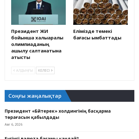
Президент ЖИ
Елімізде темекі
бойынша халықаралық
бағасы қымбаттады
олимпиаданың
ашылу салтанатына
қатысты
АЛДЫҢҒЫ
КЕЛЕСІ
Соңғы жаңалықтар
Президент «Бәйтерек» холдингінің басқарма
төрағасын қабылдады
Авг 6, 2026
Бүгінгі валюта бағамы қандай?