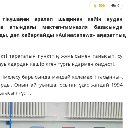
509
0
 тікұшақпен аралап шыққаннан кейін аудан
в атындағы мектеп-гимназия базасында
рды, деп хабарлайды «Aulieatanews» ақпараттық
кті тарататын пункттің жұмысымен танысып, су
уылдардан көшірілген тұрғындармен кездесті.
гімелесу барысында мұндай көлемдегі тасқынның
рды. Оның айтуынша, осыған ұқсас жағдай 1994
а асып түсті.