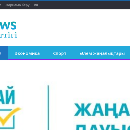
у
Жарнама беру
Ru
м
Экономика
Спорт
Әлем жаңалықтары