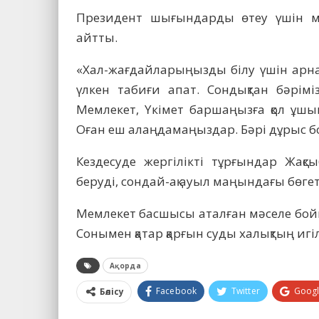
Президент шығындарды өтеу үшін ме
айтты.
«Хал-жағдайларыңызды білу үшін арн
үлкен табиғи апат. Сондықтан бәріміз
Мемлекет, Үкімет баршаңызға қол ұшын
Оған еш алаңдамаңыздар. Бәрі дұрыс б
Кездесуде жергілікті тұрғындар Жақ
беруді, сондай-ақ ауыл маңындағы бөге
Мемлекет басшысы аталған мәселе бойын
Сонымен қатар қарғын суды халықтың игіл
Ақорда
Facebook
Twitter
Goog
Бөлісу