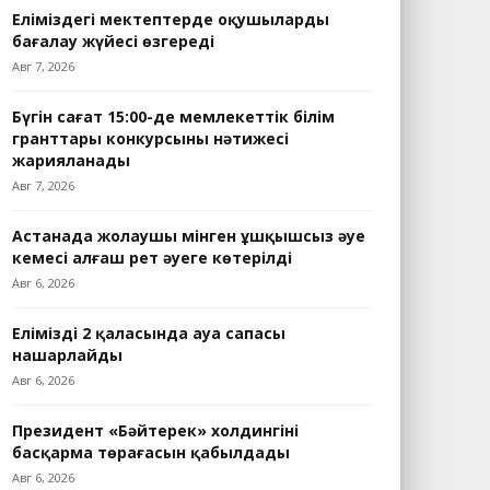
Еліміздегі мектептерде оқушыларды
бағалау жүйесі өзгереді
Авг 7, 2026
Бүгін сағат 15:00-де мемлекеттік білім
гранттары конкурсының нәтижесі
жарияланады
Авг 7, 2026
Астанада жолаушы мінген ұшқышсыз әуе
кемесі алғаш рет әуеге көтерілді
Авг 6, 2026
Еліміздің 2 қаласында ауа сапасы
нашарлайды
Авг 6, 2026
Президент «Бәйтерек» холдингінің
басқарма төрағасын қабылдады
Авг 6, 2026