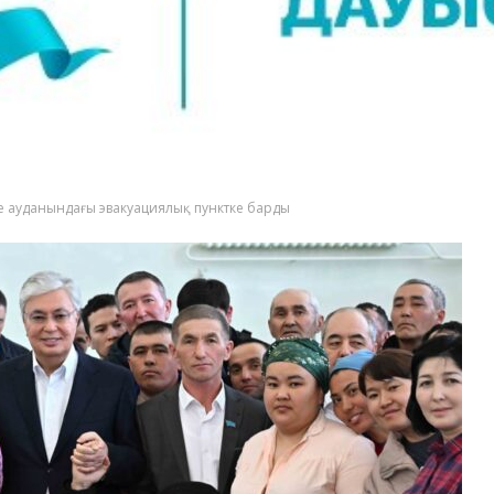
 ауданындағы эвакуациялық пунктке барды