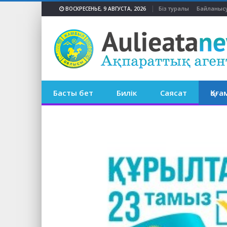
Біз туралы
Байланыс
ВОСКРЕСЕНЬЕ, 9 АВГУСТА, 2026
Басты бет
Билік
Саясат
Қоға