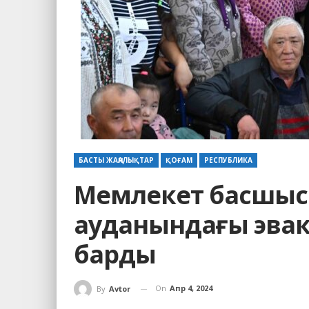
БАСТЫ ЖАҢАЛЫҚТАР
ҚОҒАМ
РЕСПУБЛИКА
Мемлекет басшысы
ауданындағы эва
барды
On
Апр 4, 2024
By
Avtor