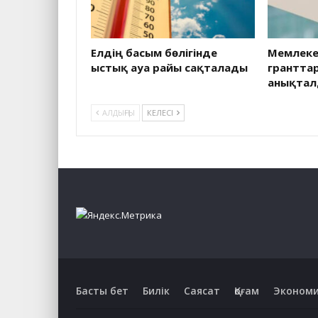
Елдің басым бөлігінде
Мемлекет
ыстық ауа райы сақталады
грантта
анықта
АЛДЫҢҒЫ
КЕЛЕСІ
Басты бет
Билік
Саясат
Қоғам
Эконом