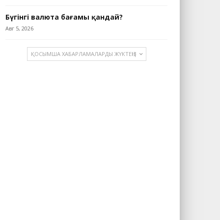
Бүгінгі валюта бағамы қандай?
Авг 5, 2026
ҚОСЫМША ХАБАРЛАМАЛАРДЫ ЖҮКТЕҢІЗ