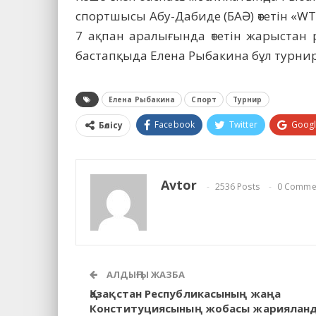
спортшысы Абу-Дабиде (БАӘ) өтетін «W
7 ақпан аралығында өтетін жарыстан 
бастапқыда Елена Рыбакина бұл турнирд
Елена Рыбакина
Спорт
Турнир
Facebook
Twitter
Goog
Бөлісу
Avtor
2536 Posts
0 Comme
АЛДЫҢҒЫ ЖАЗБА
Қазақстан Республикасының жаңа
Конституциясының жобасы жариялан