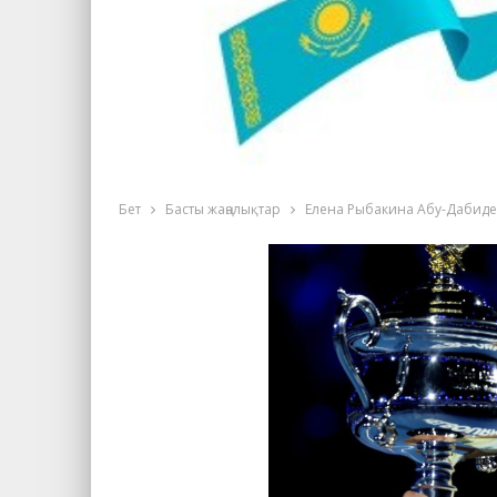
Бет
Басты жаңалықтар
Елена Рыбакина Абу-Дабидег