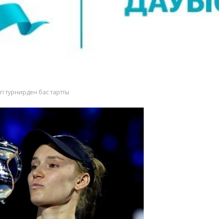
і турнирден бас тартты