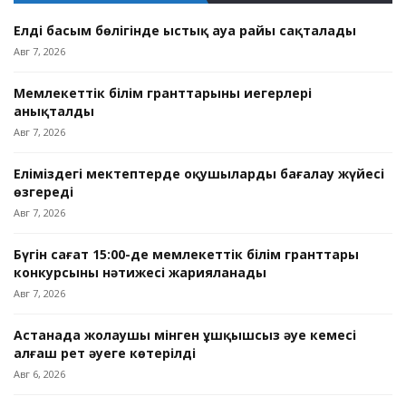
Елдің басым бөлігінде ыстық ауа райы сақталады
Авг 7, 2026
Мемлекеттік білім гранттарының иегерлері
анықталды
Авг 7, 2026
Еліміздегі мектептерде оқушыларды бағалау жүйесі
өзгереді
Авг 7, 2026
Бүгін сағат 15:00-де мемлекеттік білім гранттары
конкурсының нәтижесі жарияланады
Авг 7, 2026
Астанада жолаушы мінген ұшқышсыз әуе кемесі
алғаш рет әуеге көтерілді
Авг 6, 2026