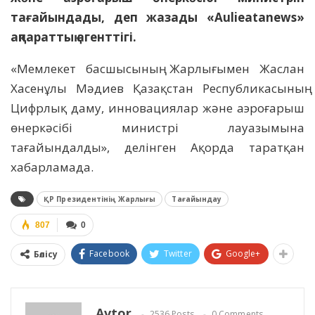
тағайындады, деп жазады «Aulieatanews»
ақпараттық агенттігі.
«Мемлекет басшысының Жарлығымен Жаслан
Хасенұлы Мәдиев Қазақстан Республикасының
Цифрлық даму, инновациялар және аэроғарыш
өнеркәсібі министрі лауазымына
тағайындалды», делінген Ақорда таратқан
хабарламада.
ҚР Президентінің Жарлығы
Тағайындау
807
0
Facebook
Twitter
Google+
Бөлісу
Avtor
2536 Posts
0 Comments