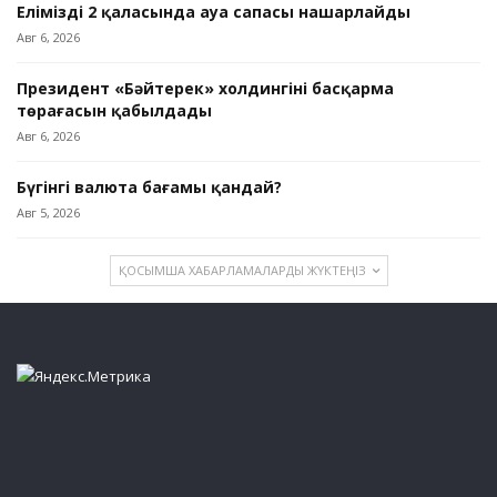
Еліміздің 2 қаласында ауа сапасы нашарлайды
Авг 6, 2026
Президент «Бәйтерек» холдингінің басқарма
төрағасын қабылдады
Авг 6, 2026
Бүгінгі валюта бағамы қандай?
Авг 5, 2026
ҚОСЫМША ХАБАРЛАМАЛАРДЫ ЖҮКТЕҢІЗ