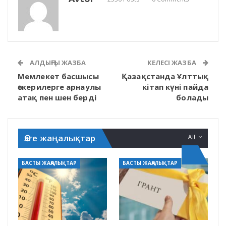
АЛДЫҢҒЫ ЖАЗБА
КЕЛЕСІ ЖАЗБА
Мемлекет басшысы
Қазақстанда Ұлттық
әскерилерге арнаулы
кітап күні пайда
атақ пен шен берді
болады
Өзге жаңалықтар
All
БАСТЫ ЖАҢАЛЫҚТАР
БАСТЫ ЖАҢАЛЫҚТАР