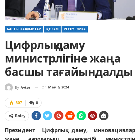
БАСТЫ ЖАҢАЛЫҚТАР
ҚОҒАМ
РЕСПУБЛИКА
Цифрлық даму
министрлігіне жаңа
басшы тағайындалды
On
Май 6, 2024
By
Avtor
807
0
Бөлісу
Президент Цифрлық даму, инновациялар
және аэроғарыш өнеркәсібі министрін