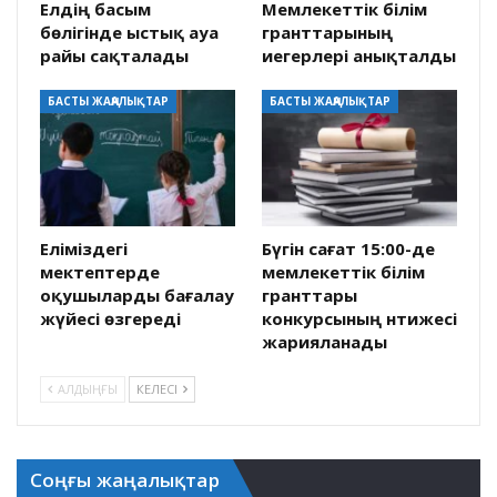
Елдің басым
Мемлекеттік білім
бөлігінде ыстық ауа
гранттарының
райы сақталады
иегерлері анықталды
БАСТЫ ЖАҢАЛЫҚТАР
БАСТЫ ЖАҢАЛЫҚТАР
Еліміздегі
Бүгін сағат 15:00-де
мектептерде
мемлекеттік білім
оқушыларды бағалау
гранттары
жүйесі өзгереді
конкурсының нәтижесі
жарияланады
АЛДЫҢҒЫ
КЕЛЕСІ
Соңғы жаңалықтар