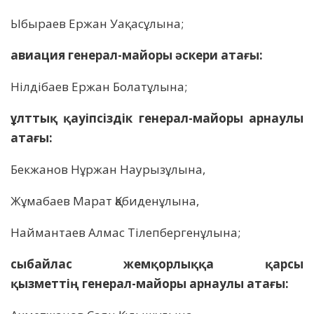
Ыбыраев Ержан Уақасұлына;
авиация генерал-майоры әскери атағы:
Нілдібаев Ержан Болатұлына;
ұлттық қауіпсіздік генерал-майоры арнаулы
атағы:
Бекжанов Нұржан Наурызұлына,
Жұмабаев Марат Қабиденұлына,
Наймантаев Алмас Тілепбергенұлына;
сыбайлас жемқорлыққа қарсы
қызметтің генерал-майоры арнаулы атағы: