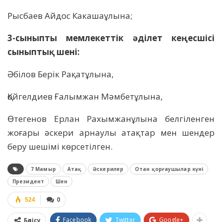
Рысбаев Айдос Какашаұлына;
3-сыныпты мемлекеттік әділет кеңесшісі
сыныптық шені:
Әбілов Берік Рақатұлына,
Қойгелдиев Ғалымжан Мәмбетұлына,
Өтегенов Ерлан Рахымжанұлына белгіленген
жоғары әскери арнаулы атақтар мен шендер
беру шешімі көрсетілген.
7 Мамыр
Атақ
Әскерилер
Отан қорғаушылар күні
Президент
Шен
524
0
Facebook
Twitter
Google+
Бөлісу