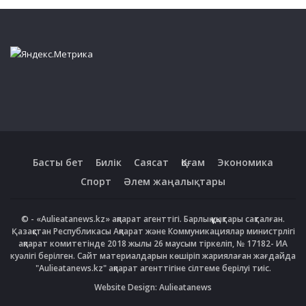
Басты бет
Билік
Саясат
Қоғам
Экономика
Спорт
Әлем жаңалықтары
© - «Aulieatanews.kz» ақпарат агенттігі. Барлық құқықтары сақталған.
Қазақстан Республикасы Ақпарат және Коммуникациялар министрлігі
ақпарат комитетінде 2018 жылы 26 маусым тіркеліп, № 17182- ИА
куәлігі берілген. Сайт материалдарын көшіріп жариялаған жағдайда
"Aulieatanews.kz" ақпарат агенттігіне сілтеме берілуі тиіс.
Website Design:
Aulieatanews