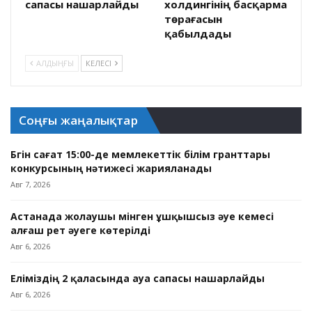
сапасы нашарлайды
холдингінің басқарма
төрағасын
қабылдады
АЛДЫҢҒЫ
КЕЛЕСІ
Соңғы жаңалықтар
Бүгін сағат 15:00-де мемлекеттік білім гранттары
конкурсының нәтижесі жарияланады
Авг 7, 2026
Астанада жолаушы мінген ұшқышсыз әуе кемесі
алғаш рет әуеге көтерілді
Авг 6, 2026
Еліміздің 2 қаласында ауа сапасы нашарлайды
Авг 6, 2026