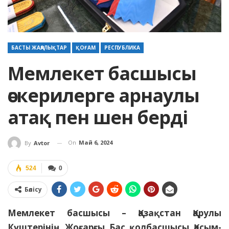
БАСТЫ ЖАҢАЛЫҚТАР
ҚОҒАМ
РЕСПУБЛИКА
Мемлекет басшысы
әскерилерге арнаулы
атақ пен шен берді
On
Май 6, 2024
By
Avtor
524
0
Бөлісу
Мемлекет басшысы – Қазақстан Қарулы
Күштерінің Жоғарғы Бас қолбасшысы Қасым-