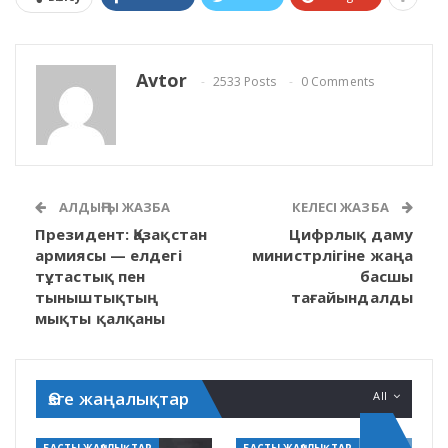
Avtor
2533 Posts
0 Comments
АЛДЫҢҒЫ ЖАЗБА
КЕЛЕСІ ЖАЗБА
Президент: Қазақстан
Цифрлық даму
армиясы — елдегі
министрлігіне жаңа
тұтастық пен
басшы
тыныштықтың
тағайындалды
мықты қалқаны
Өзге жаңалықтар
All
БАСТЫ ЖАҢАЛЫҚТАР
БАСТЫ ЖАҢАЛЫҚТАР