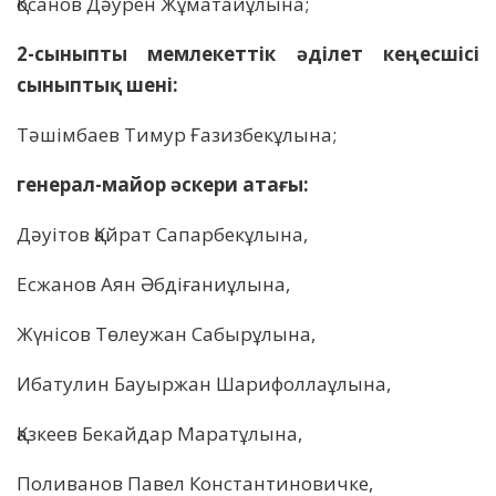
Қосанов Дәурен Жұматайұлына;
2-сыныпты мемлекеттік әділет кеңесшісі
сыныптық шені:
Тәшімбаев Тимур Ғазизбекұлына;
генерал-майор әскери атағы:
Дәуітов Қайрат Сапарбекұлына,
Есжанов Аян Әбдіғаниұлына,
Жүнісов Төлеужан Сабырұлына,
Ибатулин Бауыржан Шарифоллаұлына,
Қазкеев Бекайдар Маратұлына,
Поливанов Павел Константиновичке,