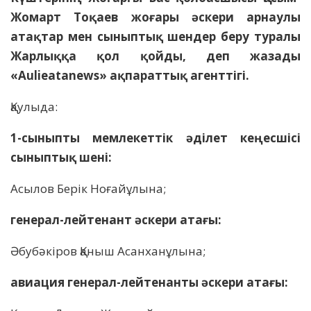
Жомарт Тоқаев жоғары әскери арнаулы
атақтар мен сыныптық шендер беру туралы
Жарлыққа қол қойды, деп жазады
«Aulieatanews» ақпараттық агенттігі.
Қаулыда:
1-сыныпты мемлекеттік әділет кеңесшісі
сыныптық шені:
Асылов Берік Ноғайұлына;
генерал-лейтенант әскери атағы:
Әбубәкіров Қаныш Асанханұлына;
авиация генерал-лейтенанты әскери атағы: