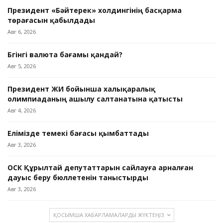
Президент «Бәйтерек» холдингінің басқарма
төрағасын қабылдады
Авг 6, 2026
Бүгінгі валюта бағамы қандай?
Авг 5, 2026
Президент ЖИ бойынша халықаралық
олимпиаданың ашылу салтанатына қатысты
Авг 4, 2026
Елімізде темекі бағасы қымбаттады
Авг 3, 2026
ОСК Құрылтай депутаттарын сайлауға арналған
дауыс беру бюллетенін таныстырды
Авг 3, 2026
ҚОСЫМША ХАБАРЛАМАЛАРДЫ ЖҮКТЕҢІЗ