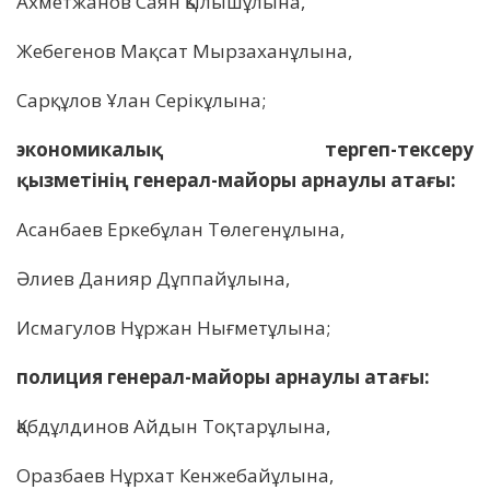
Ахметжанов Саян Қылышұлына,
Жебегенов Мақсат Мырзаханұлына,
Сарқұлов Ұлан Серікұлына;
экономикалық тергеп-тексеру
қызметінің генерал-майоры арнаулы атағы:
Асанбаев Еркебұлан Төлегенұлына,
Әлиев Данияр Дұппайұлына,
Исмагулов Нұржан Нығметұлына;
полиция генерал-майоры арнаулы атағы:
Қабдұлдинов Айдын Тоқтарұлына,
Оразбаев Нұрхат Кенжебайұлына,