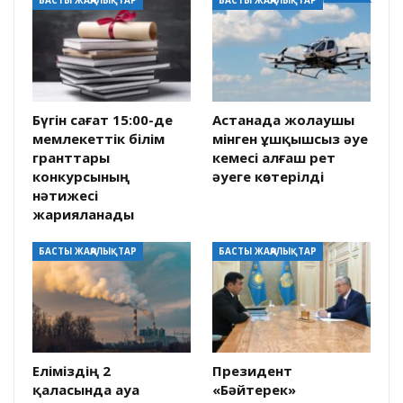
Бүгін сағат 15:00-де
Астанада жолаушы
мемлекеттік білім
мінген ұшқышсыз әуе
гранттары
кемесі алғаш рет
конкурсының
әуеге көтерілді
нәтижесі
жарияланады
БАСТЫ ЖАҢАЛЫҚТАР
БАСТЫ ЖАҢАЛЫҚТАР
Еліміздің 2
Президент
қаласында ауа
«Бәйтерек»