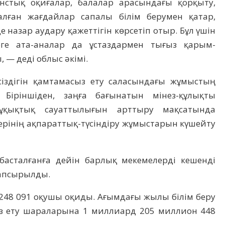
нстық оқиғалар, балалар арасындағы қорқыту,
алған жағдайлар сапалы білім берумен қатар,
 назар аудару қажеттігін көрсетіп отыр. Бұл үшін
рге ата-аналар да ұстаздармен тығыз қарым-
, — деді облыс әкімі.
іздігін қамтамасыз ету саласындағы жұмыстың
. Біріншіден, заңға бағынатын мінез-құлықты
ұқықтық сауаттылығын арттыру мақсатында
рінің ақпараттық-түсіндіру жұмыстарын күшейту
асталғанға дейін барлық мекемелерді кешенді
тапсырылды.
 248 091 оқушы оқиды. Ағымдағы жылы білім беру
ыз ету шараларына 1 миллиард 205 миллион 448