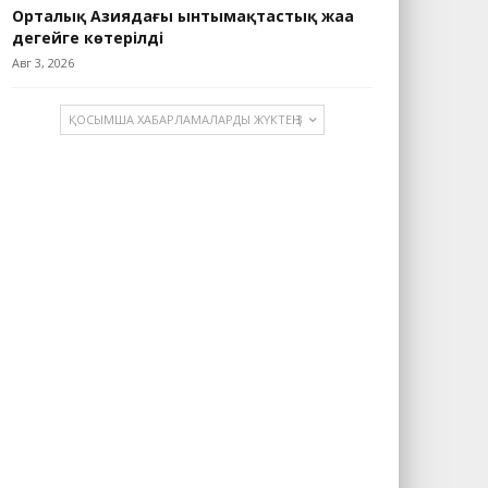
Орталық Азиядағы ынтымақтастық жаңа
деңгейге көтерілді
Авг 3, 2026
ҚОСЫМША ХАБАРЛАМАЛАРДЫ ЖҮКТЕҢІЗ