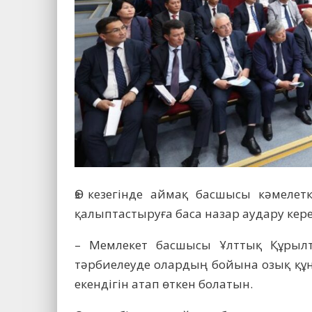
Өз кезегінде аймақ басшысы кәмелет
қалыптастыруға баса назар аудару кере
– Мемлекет басшысы Ұлттық Құрылт
тәрбиелеуде олардың бойына озық құн
екендігін атап өткен болатын.