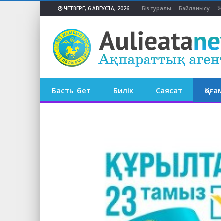
Біз туралы
Байланысу
Ж
ЧЕТВЕРГ, 6 АВГУСТА, 2026
Басты бет
Билік
Саясат
Қоға