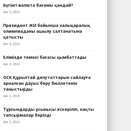
Бүгінгі валюта бағамы қандай?
Авг 5, 2026
Президент ЖИ бойынша халықаралық
олимпиаданың ашылу салтанатына
қатысты
Авг 4, 2026
Елімізде темекі бағасы қымбаттады
Авг 3, 2026
ОСК Құрылтай депутаттарын сайлауға
арналған дауыс беру бюллетенін
таныстырды
Авг 3, 2026
Тұрғындардың ұсынысы ескеріліп, нақты
тапсырмалар берілді
Авг 3, 2026