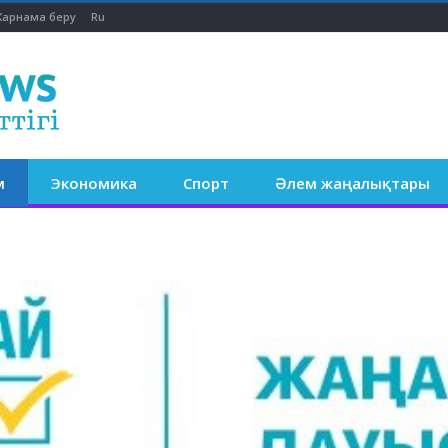
арнама беру
Ru
м
Экономика
Спорт
Әлем жаңалықтары