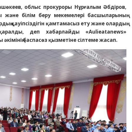
ашөкеев, облыс прокуроры Нұрғалым Әбдіров,
ы және білім беру мекемелері басшыларының
ың қауіпсіздігін қамтамасыз ету және олардың
қаралды, деп хабарлайды «Aulieatanews»
әкімінің баспасөз қызметіне сілтеме жасап.