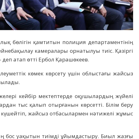
лық бөлігін қамтитын полиция департаментінің
ейнебақылау камералары орнатылуы тиіс. Қазіргі
 деп атап өтті Ербол Қарашөкеев.
леуметтік көмек көрсету үшін облыстағы жайсыз
сылады.
желері кейбір мектептерде оқушылардың жүйелі
зардан тыс қалып отырғанын көрсетті. Білім беру
 күшейтіп, жайсыз отбасылармен нәтижелі жұмыс
ың бос уақытын тиімді ұйымдастыру. Биыл жазғы