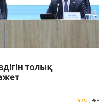
здігін толық
ажет
671
0