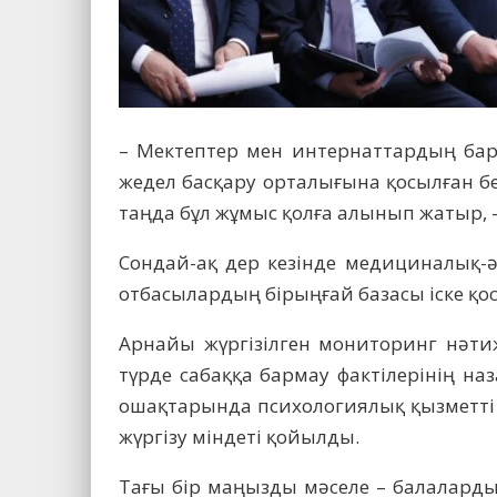
– Мектептер мен интернаттардың бар
жедел басқару орталығына қосылған б
таңда бұл жұмыс қолға алынып жатыр, –
Сондай-ақ дер кезінде медициналық-ә
отбасылардың бірыңғай базасы іске қо
Арнайы жүргізілген мониторинг нәти
түрде сабаққа бармау фактілерінің на
ошақтарында психологиялық қызметті
жүргізу міндеті қойылды.
Тағы бір маңызды мәселе – балалард