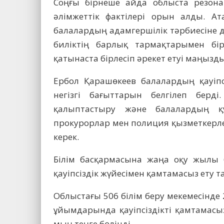
Соңғы бірнеше айда облыста резона
әлімжеттік фактілері орын алды. Ат
балалардың адамгершілік тәрбиесіне де
биліктің барлық тармақтарымен бі
қатынаста бірлесіп әрекет етуі маңызды
Ербол Қарашөкеев балалардың қауіпс
негізгі бағыттарын белгілеп берді
қалыптастыру және балалардың қ
прокурорлар мен полиция қызметкерле
керек.
Білім басқармасына жаңа оқу жылы б
қауіпсіздік жүйесімен қамтамасыз ету 
Облыстағы 506 білім беру мекемесінде
ұйымдарында қауіпсіздікті қамтамас
мың теңге бөлінді.