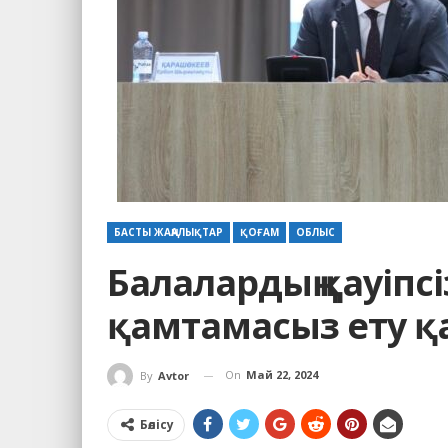
БАСТЫ ЖАҢАЛЫҚТАР
ҚОҒАМ
ОБЛЫС
Балалардың қауіпсі
қамтамасыз ету қ
On
Май 22, 2024
By
Avtor
Бөлісу