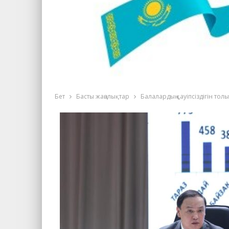
Бет
Басты жаңалықтар
Балалардың қауіпсіздігін тол