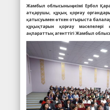
Жамбыл облысының әкімі Ербол Қар
атқарушы, құқық қорғау органдар
қатысуымен өткен отырыста балалард
құқықтарын қорғау мәселелері 
ақпараттық агенттігі Жамбыл облысы 