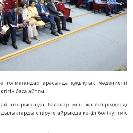
ке толмағандар арасында құқықтық мәдениетті
ктігін баса айтты.
ай отырысында балалар мен жасөспірімдерді
дылықтарды сіңіруге айрықша көңіл бөлінуі тиіс