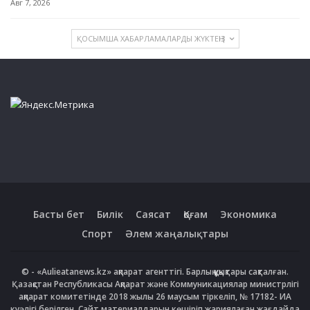
Авг 7, 2026
ҚОСЫМША ХАБАРЛАМАЛАРДЫ ЖҮКТЕҢІЗ
Басты бет
Билік
Саясат
Қоғам
Экономика
Спорт
Әлем жаңалықтары
© - «Aulieatanews.kz» ақпарат агенттігі. Барлық құқықтары сақталған.
Қазақстан Республикасы Ақпарат және Коммуникациялар министрлігі
ақпарат комитетінде 2018 жылы 26 маусым тіркеліп, № 17182- ИА
куәлігі берілген. Сайт материалдарын көшіріп жариялаған жағдайда