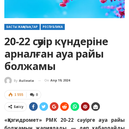
БАСТЫ ЖАҢАЛЫҚТАР
РЕСПУБЛИКА
20-22 сәуір күндеріне
арналған ауа райы
болжамы
On
Апр 19, 2024
By
Aulieata
1 555
0
Бөлісу
«Қазгидромет» РМК 20-22 сәуірге ауа райы
болжамын жариялады, — деп хабарлайды