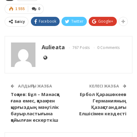
1 555
0
Facebook
Twitter
Google+
Бөлісу
Aulieata
767 Posts
0 Comments
АЛДЫҢҒЫ ЖАЗБА
КЕЛЕСІ ЖАЗБА
Тоқаев: Бұл – Манасқа
Ербол Қарашөкеев
ғана емес, қазақ пен
Германияның
қырғыздың мәңгілік
Қазақстандағы
бауырластығына
Елшісімен кездесті
қойылған ескерткіш