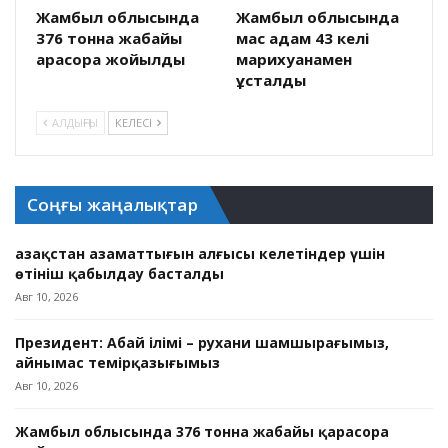
Жамбыл облысында
Жамбыл облысында
376 тонна жабайы
мас адам 43 келі
қарасора жойылды
марихуанамен
ұсталды
АЛДЫҢҒЫ
КЕЛЕСІ
Соңғы жаңалықтар
Қазақстан азаматтығын алғысы келетіндер үшін
өтініш қабылдау басталды
Авг 10, 2026
Президент: Абай ілімі – рухани шамшырағымыз,
айнымас темірқазығымыз
Авг 10, 2026
Жамбыл облысында 376 тонна жабайы қарасора