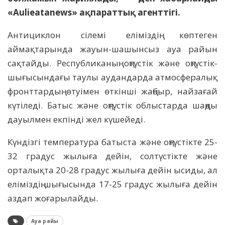
«Aulieatanews» ақпараттық агенттігі.
Антициклон сілемі еліміздің көптеген
аймақтарында жауын-шашынсыз ауа райын
сақтайды. Республиканың оңтүстік және оңтүстік-
шығысындағы таулы аудандарда атмосфералық
фронттардың өтуімен өткінші жаңбыр, найзағай
күтіледі. Батыс және оңтүстік облыстарда шаңды
дауылмен екпінді жел күшейеді.
Күндізгі температура батыста және оңтүстікте 25-
32 градус жылыға дейін, солтүстікте және
орталықта 20-28 градус жылыға дейін ысиды, ал
еліміздің шығысында 17-25 градус жылыға дейін
аздап жоғарылайды.
Ауа райы