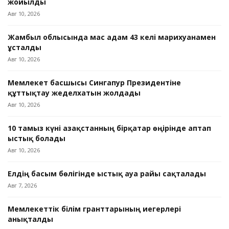
жойылды
Авг 10, 2026
Жамбыл облысында мас адам 43 келі марихуанамен
ұсталды
Авг 10, 2026
Мемлекет басшысы Сингапур Президентіне
құттықтау жеделхатын жолдады
Авг 10, 2026
10 тамыз күні Қазақстанның бірқатар өңірінде аптап
ыстық болады
Авг 10, 2026
Елдің басым бөлігінде ыстық ауа райы сақталады
Авг 7, 2026
Мемлекеттік білім гранттарының иегерлері
анықталды