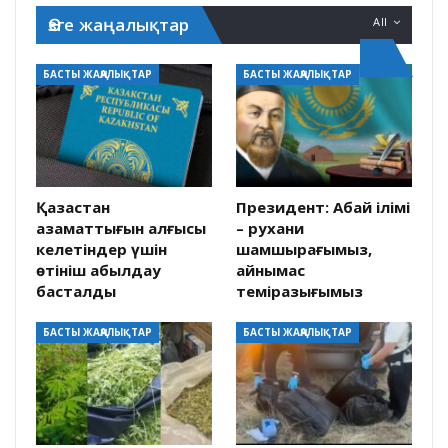
Өзге жаңалықтар
All
БАСТЫ ЖАҢАЛЫҚТАР
БАСТЫ ЖАҢАЛЫҚТАР
Қазақстан
Президент: Абай ілімі
азаматтығын алғысы
– рухани
келетіндер үшін
шамшырағымыз,
өтініш қабылдау
айнымас
басталды
темірқазығымыз
БАСТЫ ЖАҢАЛЫҚТАР
БАСТЫ ЖАҢАЛЫҚТАР