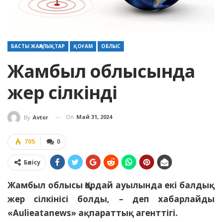
БАСТЫ ЖАҢАЛЫҚТАР
ҚОҒАМ
ОБЛЫС
Жамбыл облысында
жер сілкінді
On
Май 31, 2024
By
Avtor
705
0
Бөлісу
Жамбыл облысы Қордай ауылында екі балдық
жер сілкінісі болды, – деп хабарлайды
«
Aulieatanews
» ақпараттық агенттігі.