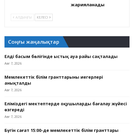
жарияланады
АЛДЫҢҒЫ
КЕЛЕСІ
Соңғы жаңалықтар
Елдің басым бөлігінде ыстық ауа райы сақталады
Авг 7, 2026
Мемлекеттік білім гранттарының иегерлері
анықталды
Авг 7, 2026
Еліміздегі мектептерде оқушыларды бағалау жүйесі
өзгереді
Авг 7, 2026
Бүгін сағат 15:00-де мемлекеттік білім гранттары