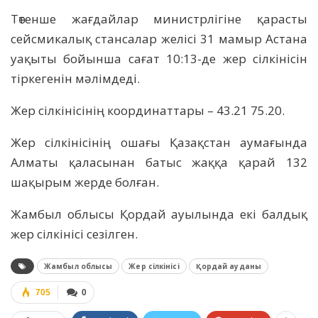
Төтенше жағдайлар министрлігіне қарасты
сейсмикалық стансалар желісі 31 мамыр Астана
уақыты бойынша сағат 10:13-де жер сілкінісін
тіркегенін мәлімдеді.
Жер сілкінісінің координаттары – 43.21 75.20.
Жер сілкінісінің ошағы Қазақстан аумағында
Алматы қаласынан батыс жаққа қарай 132
шақырым жерде болған.
Жамбыл облысы Қордай ауылында екі балдық
жер сілкінісі сезілген.
Жамбыл облысы
Жер сілкінісі
Қордай ауданы
705
0