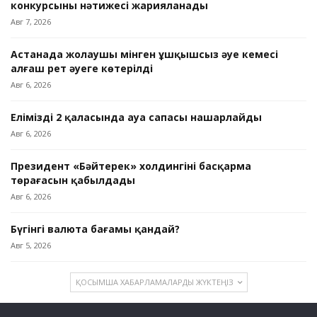
конкурсының нәтижесі жарияланады
Авг 7, 2026
Астанада жолаушы мінген ұшқышсыз әуе кемесі
алғаш рет әуеге көтерілді
Авг 6, 2026
Еліміздің 2 қаласында ауа сапасы нашарлайды
Авг 6, 2026
Президент «Бәйтерек» холдингінің басқарма
төрағасын қабылдады
Авг 6, 2026
Бүгінгі валюта бағамы қандай?
Авг 5, 2026
ҚОСЫМША ХАБАРЛАМАЛАРДЫ ЖҮКТЕҢІЗ