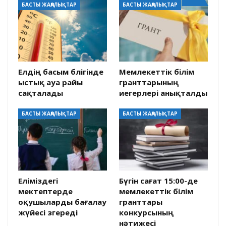
БАСТЫ ЖАҢАЛЫҚТАР
БАСТЫ ЖАҢАЛЫҚТАР
Елдің басым бөлігінде
Мемлекеттік білім
ыстық ауа райы
гранттарының
сақталады
иегерлері анықталды
БАСТЫ ЖАҢАЛЫҚТАР
БАСТЫ ЖАҢАЛЫҚТАР
Еліміздегі
Бүгін сағат 15:00-де
мектептерде
мемлекеттік білім
оқушыларды бағалау
гранттары
жүйесі өзгереді
конкурсының
нәтижесі