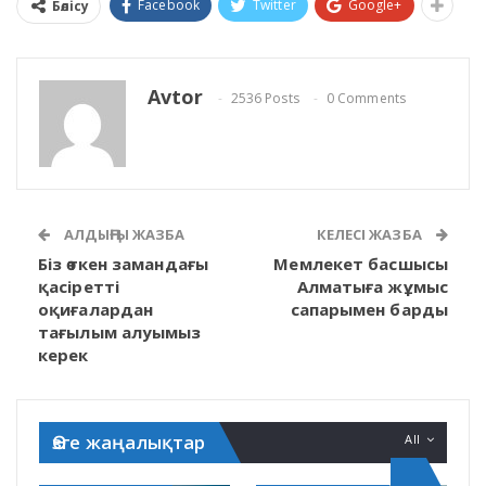
Facebook
Twitter
Google+
Бөлісу
Avtor
2536 Posts
0 Comments
АЛДЫҢҒЫ ЖАЗБА
КЕЛЕСІ ЖАЗБА
Біз өткен замандағы
Мемлекет басшысы
қасіретті
Алматыға жұмыс
оқиғалардан
сапарымен барды
тағылым алуымыз
керек
Өзге жаңалықтар
All