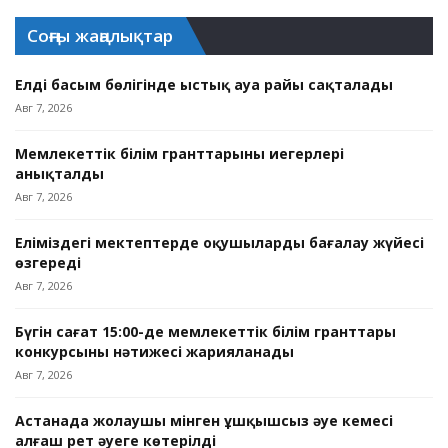
Соңғы жаңалықтар
Елдің басым бөлігінде ыстық ауа райы сақталады
Авг 7, 2026
Мемлекеттік білім гранттарының иегерлері
анықталды
Авг 7, 2026
Еліміздегі мектептерде оқушыларды бағалау жүйесі
өзгереді
Авг 7, 2026
Бүгін сағат 15:00-де мемлекеттік білім гранттары
конкурсының нәтижесі жарияланады
Авг 7, 2026
Астанада жолаушы мінген ұшқышсыз әуе кемесі
алғаш рет әуеге көтерілді