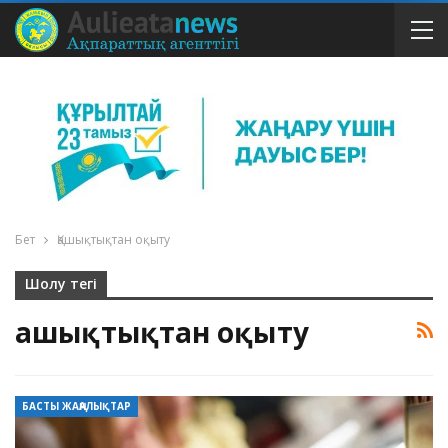
Бет
Қашықтықтан оқыту
Шолу тегі
Қашықтықтан оқыту
БАСТЫ ЖАҢАЛЫҚТАР