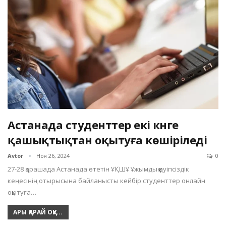
Астанада студенттер екі күнге
қашықтықтан оқытуға көшіріледі
Avtor
Ноя 26, 2024
0
27-28 қарашада Астанада өтетін ҰҚШҰ Ұжымдық қауіпсіздік
кеңесінің отырысына байланысты кейбір студенттер онлайн
оқытуға…
АРЫ ҚАРАЙ ОҚУ...