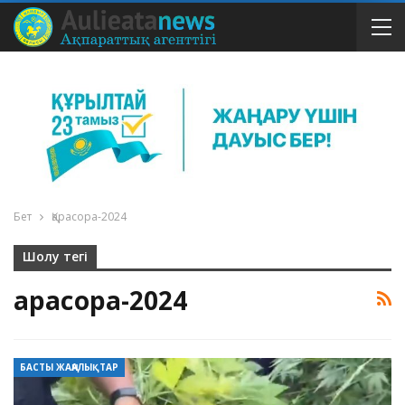
Бет
Қарасора-2024
Шолу тегі
Қарасора-2024
БАСТЫ ЖАҢАЛЫҚТАР