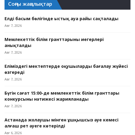
Соңғы жаңалықтар
Елдің басым бөлігінде ыстық ауа райы сақталады
Авг 7, 2026
Мемлекеттік білім гранттарының иегерлері
анықталды
Авг 7, 2026
Еліміздегі мектептерде оқушыларды бағалау жүйесі
өзгереді
Авг 7, 2026
Бүгін сағат 15:00-де мемлекеттік білім гранттары
конкурсының нәтижесі жарияланады
Авг 7, 2026
Астанада жолаушы мінген ұшқышсыз әуе кемесі
алғаш рет әуеге көтерілді
Авг 6, 2026