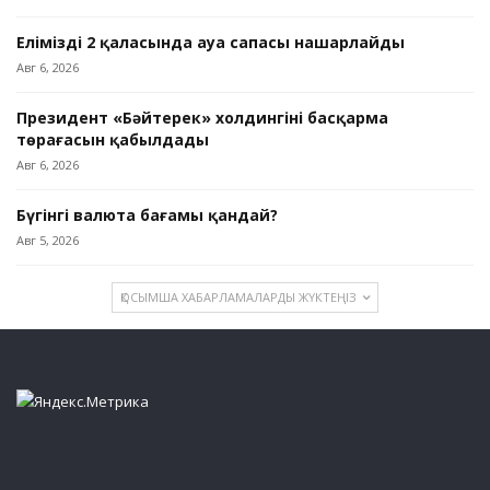
Еліміздің 2 қаласында ауа сапасы нашарлайды
Авг 6, 2026
Президент «Бәйтерек» холдингінің басқарма
төрағасын қабылдады
Авг 6, 2026
Бүгінгі валюта бағамы қандай?
Авг 5, 2026
ҚОСЫМША ХАБАРЛАМАЛАРДЫ ЖҮКТЕҢІЗ