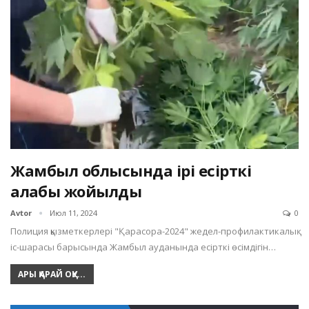
Жамбыл облысында ірі есірткі
алқабы жойылды
Avtor
Июл 11, 2024
0
Полиция қызметкерлері "Қарасора-2024" жедел-профилактикалық
іс-шарасы барысында Жамбыл ауданында есірткі өсімдігін…
АРЫ ҚАРАЙ ОҚУ...