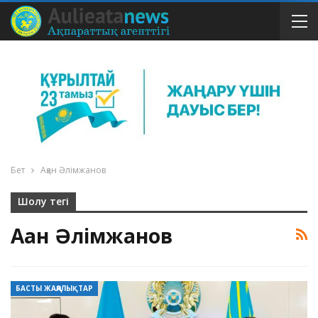
Бет
Ақан Әлімжанов
Шолу тегі
Ақан Әлімжанов
БАСТЫ ЖАҢАЛЫҚТАР