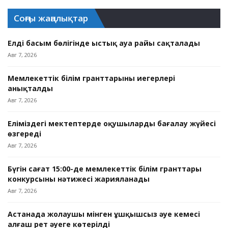
Соңғы жаңалықтар
Елдің басым бөлігінде ыстық ауа райы сақталады
Авг 7, 2026
Мемлекеттік білім гранттарының иегерлері
анықталды
Авг 7, 2026
Еліміздегі мектептерде оқушыларды бағалау жүйесі
өзгереді
Авг 7, 2026
Бүгін сағат 15:00-де мемлекеттік білім гранттары
конкурсының нәтижесі жарияланады
Авг 7, 2026
Астанада жолаушы мінген ұшқышсыз әуе кемесі
алғаш рет әуеге көтерілді