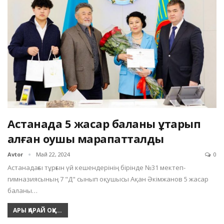
Астанада 5 жасар баланы құтқарып
қалған оқушы марапатталды
Avtor
Май 22, 2024
0
Астанадағы тұрғын үй кешендерінің бірінде №31 мектеп-
гимназиясының 7 "Д" сынып оқушысы Ақан Әкімжанов 5 жасар
баланы…
АРЫ ҚАРАЙ ОҚУ...