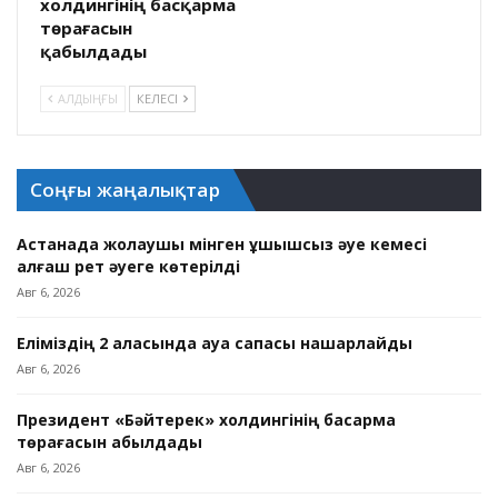
холдингінің басқарма
төрағасын
қабылдады
АЛДЫҢҒЫ
КЕЛЕСІ
Соңғы жаңалықтар
Астанада жолаушы мінген ұшқышсыз әуе кемесі
алғаш рет әуеге көтерілді
Авг 6, 2026
Еліміздің 2 қаласында ауа сапасы нашарлайды
Авг 6, 2026
Президент «Бәйтерек» холдингінің басқарма
төрағасын қабылдады
Авг 6, 2026