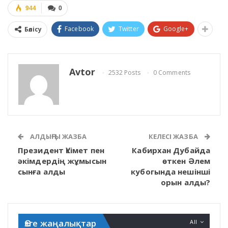
944
0
Facebook
Twitter
Google+
Бөлісу
Avtor
2532 Posts
0 Comments
АЛДЫҢҒЫ ЖАЗБА
КЕЛЕСІ ЖАЗБА
Президент Үкімет пен
Кабирхан Дубайда
әкімдердің жұмысын
өткен Әлем
сынға алды
кубогында нешінші
орын алды?
Өзге жаңалықтар
All