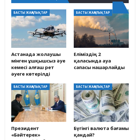
БАСТЫ ЖАҢАЛЫҚТАР
БАСТЫ ЖАҢАЛЫҚТАР
Астанада жолаушы
Еліміздің 2
мінген ұшқышсыз әуе
қаласында ауа
кемесі алғаш рет
сапасы нашарлайды
әуеге көтерілді
БАСТЫ ЖАҢАЛЫҚТАР
БАСТЫ ЖАҢАЛЫҚТАР
Президент
Бүгінгі валюта бағамы
«Бәйтерек»
қандай?