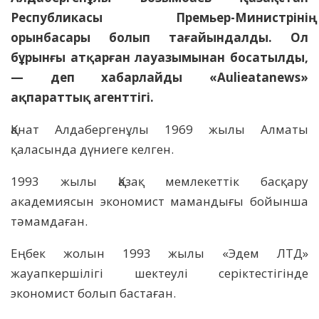
Республикасы Премьер-Министрінің
орынбасары болып тағайындалды. Ол
бұрынғы атқарған лауазымынан босатылды,
— деп хабарлайды «Aulieatanews»
ақпараттық агенттігі.
Қанат Алдабергенұлы 1969 жылы Алматы
қаласында дүниеге келген.
1993 жылы Қазақ мемлекеттік басқару
академиясын экономист мамандығы бойынша
тәмамдаған.
Еңбек жолын 1993 жылы «Эдем ЛТД»
жауапкершілігі шектеулі серіктестігінде
экономист болып бастаған.