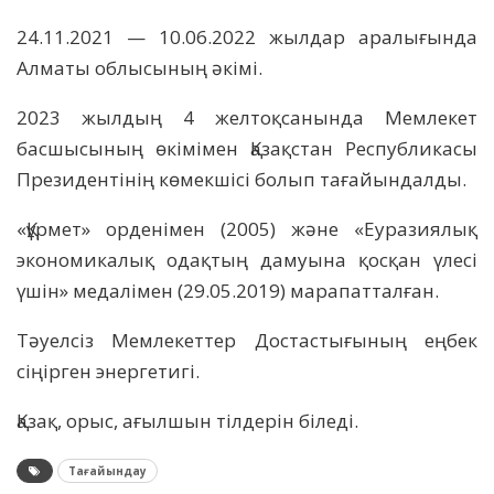
24.11.2021 — 10.06.2022 жылдар аралығында
Алматы облысының әкімі.
2023 жылдың 4 желтоқсанында Мемлекет
басшысының өкімімен Қазақстан Республикасы
Президентінің көмекшісі болып тағайындалды.
«Құрмет» орденімен (2005) және «Еуразиялық
экономикалық одақтың дамуына қосқан үлесі
үшін» медалімен (29.05.2019) марапатталған.
Тәуелсіз Мемлекеттер Достастығының еңбек
сіңірген энергетигі.
Қазақ, орыс, ағылшын тілдерін біледі.
Тағайындау