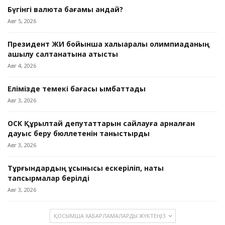
Бүгінгі валюта бағамы қандай?
Авг 5, 2026
Президент ЖИ бойынша халықаралық олимпиаданың
ашылу салтанатына қатысты
Авг 4, 2026
Елімізде темекі бағасы қымбаттады
Авг 3, 2026
ОСК Құрылтай депутаттарын сайлауға арналған
дауыс беру бюллетенін таныстырды
Авг 3, 2026
Тұрғындардың ұсынысы ескеріліп, нақты
тапсырмалар берілді
Авг 3, 2026
ҚОСЫМША ХАБАРЛАМАЛАРДЫ ЖҮКТЕҢІЗ