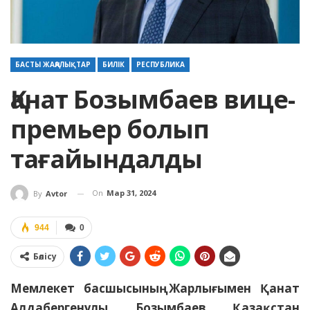
БАСТЫ ЖАҢАЛЫҚТАР
БИЛІК
РЕСПУБЛИКА
Қанат Бозымбаев вице-
премьер болып
тағайындалды
On
Мар 31, 2024
By
Avtor
944
0
Бөлісу
Мемлекет басшысының Жарлығымен Қанат
Алдабергенұлы Бозымбаев Қазақстан