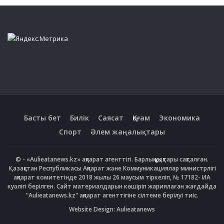
Басты бет
Билік
Саясат
Қоғам
Экономика
Спорт
Әлем жаңалықтары
© - «Aulieatanews.kz» ақпарат агенттігі. Барлық құқықтары сақталған.
Қазақстан Республикасы Ақпарат және Коммуникациялар министрлігі
ақпарат комитетінде 2018 жылы 26 маусым тіркеліп, № 17182- ИА
куәлігі берілген. Сайт материалдарын көшіріп жариялаған жағдайда
"Aulieatanews.kz" ақпарат агенттігіне сілтеме берілуі тиіс.
Website Design:
Aulieatanews