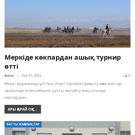
Меркіде көкпардан ашық турнир
өтті
Avtor
Окт 31, 2025
0
Меркі ауданында ұлттық спорт түрлерін дамыту және жастар
арасында отансүйгіштік рухты нығайту мақсатында
көкпардан…
АРЫ ҚАРАЙ ОҚУ...
БАСТЫ ЖАҢАЛЫҚТАР