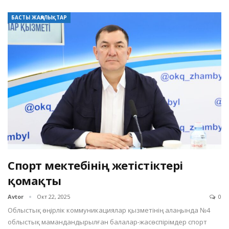
БАСТЫ ЖАҢАЛЫҚТАР
Спорт мектебінің жетістіктері
қомақты
Avtor
Окт 22, 2025
0
Облыстық өңірлік коммуникациялар қызметінің алаңында №4
облыстық мамандандырылған балалар-жасөспірімдер спорт