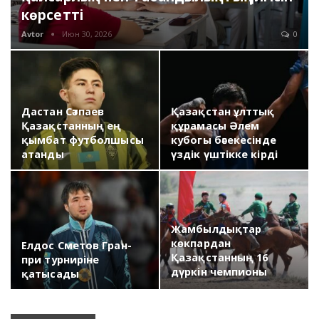
көрсетті
Avtor
Июн 30, 2026
0
Дастан Сәтпаев
Қазақстан ұлттық
Қазақстанның ең
құрамасы Әлем
қымбат футболшысы
кубогы бәсекесінде
атанды
үздік үштікке кірді
Жамбылдықтар
көкпардан
Елдос Сметов Гран-
Қазақстанның 16
при турниріне
дүркін чемпионы
қатысады
атанды