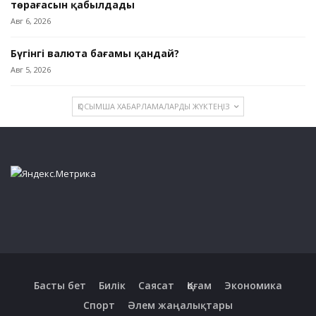
төрағасын қабылдады
Авг 6, 2026
Бүгінгі валюта бағамы қандай?
Авг 5, 2026
ҚОСЫМША ХАБАРЛАМАЛАРДЫ ЖҮКТЕҢІЗ
Басты бет
Билік
Саясат
Қоғам
Экономика
Спорт
Әлем жаңалықтары