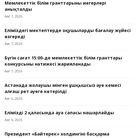
Мемлекеттік білім гранттарының иегерлері
анықталды
Авг 7, 2026
Еліміздегі мектептерде оқушыларды бағалау жүйесі
өзгереді
Авг 7, 2026
Бүгін сағат 15:00-де мемлекеттік білім гранттары
конкурсының нәтижесі жарияланады
Авг 7, 2026
Астанада жолаушы мінген ұшқышсыз әуе кемесі
алғаш рет әуеге көтерілді
Авг 6, 2026
Еліміздің 2 қаласында ауа сапасы нашарлайды
Авг 6, 2026
Президент «Бәйтерек» холдингінің басқарма