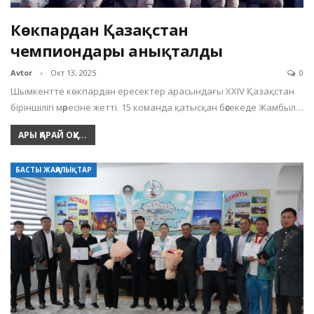
Көкпардан Қазақстан
чемпиондары анықталды
Avtor
Окт 13, 2025
0
Шымкентте көкпардан ересектер арасындағы XXIV Қазақстан
біріншілігі мәресіне жетті. 15 команда қатысқан бәсекеде Жамбыл…
АРЫ ҚАРАЙ ОҚУ...
БАСТЫ ЖАҢАЛЫҚТАР