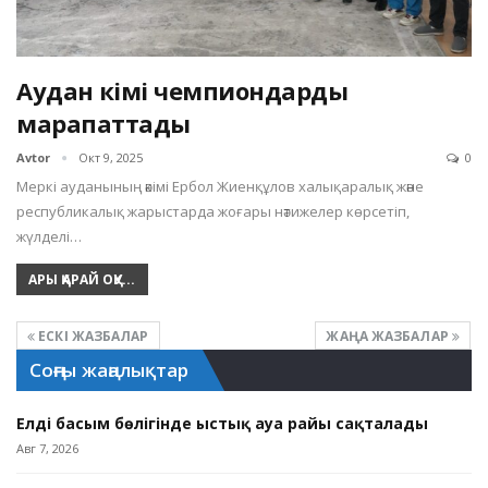
Аудан әкімі чемпиондарды
марапаттады
Avtor
Окт 9, 2025
0
Меркі ауданының әкімі Ербол Жиенқұлов халық­аралық және
республикалық жарыстарда жоғары нәтижелер көрсетіп,
жүлделі…
АРЫ ҚАРАЙ ОҚУ...
ЕСКІ ЖАЗБАЛАР
ЖАҢА ЖАЗБАЛАР
Соңғы жаңалықтар
Елдің басым бөлігінде ыстық ауа райы сақталады
Авг 7, 2026