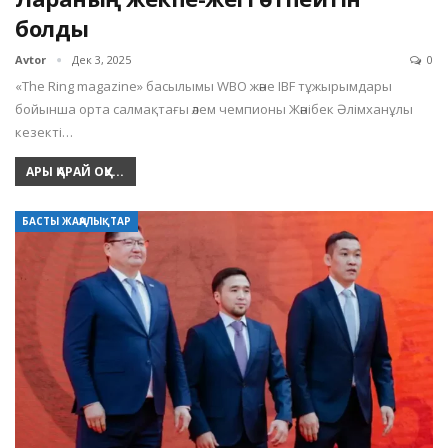
болды
Avtor
Дек 3, 2025
0
«The Ring magazine» басылымы WBO және IBF тұжырымдары
бойынша орта салмақтағы әлем чемпионы Жәнібек Әлімханұлы
кезекті…
АРЫ ҚАРАЙ ОҚУ...
БАСТЫ ЖАҢАЛЫҚТАР