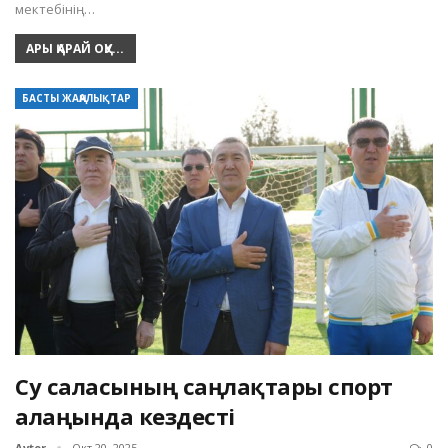
мектебінің…
АРЫ ҚАРАЙ ОҚУ...
БАСТЫ ЖАҢАЛЫҚТАР
Су саласының саңлақтары спорт
алаңында кездесті
Avtor
Окт 20, 2025
0