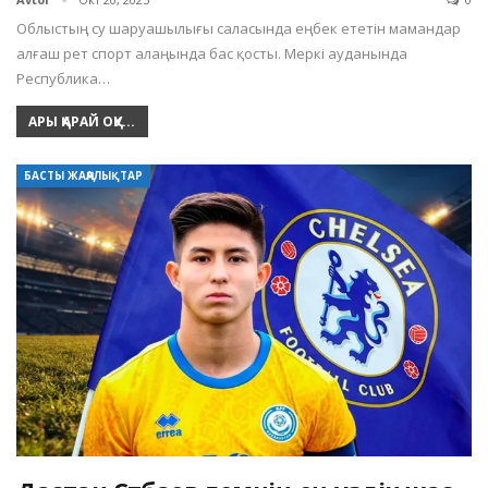
Облыстың су шаруашылығы саласында еңбек ететін мамандар
алғаш рет спорт алаңында бас қосты. Меркі ауданында
Республика…
АРЫ ҚАРАЙ ОҚУ...
БАСТЫ ЖАҢАЛЫҚТАР