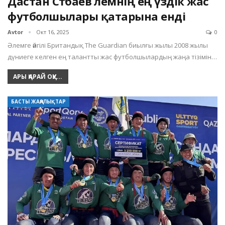
Дастан Сәтбаев әлемнің ең үздік жас
футболшылары қатарына енді
Avtor
Окт 16, 2025
0
Әлемге әйгілі Британдық The Guardian биылғы жылы 2008 жылы
дүниеге келген ең талантты жас футболшылардың жаңа тізімін…
АРЫ ҚАРАЙ ОҚУ...
БАСТЫ ЖАҢАЛЫҚТАР