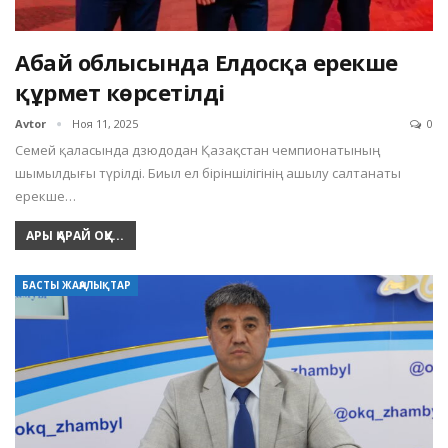
Абай облысында Елдосқа ерекше
құрмет көрсетілді
Avtor
Ноя 11, 2025
0
Семей қаласында дзюдодан Қазақстан чемпионатының
шымылдығы түрілді. Биыл ел біріншілігінің ашылу салтанаты
ерекше…
АРЫ ҚАРАЙ ОҚУ...
БАСТЫ ЖАҢАЛЫҚТАР