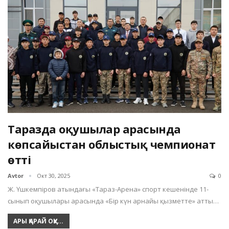
Таразда оқушылар арасында
көпсайыстан облыстық чемпионат
өтті
Avtor
Окт 30, 2025
0
Ж. Үшкемпіров атындағы «Тараз-Арена» спорт кешенінде 11-
сынып оқушылары арасында «Бір күн арнайы қызметте» атты…
АРЫ ҚАРАЙ ОҚУ...