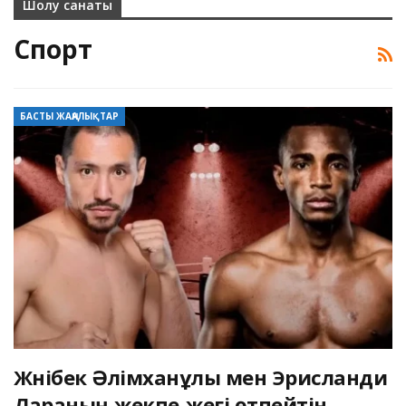
Шолу санаты
Спорт
БАСТЫ ЖАҢАЛЫҚТАР
Жәнібек Әлімханұлы мен Эрисланди
Лараның жекпе-жегі өтпейтін