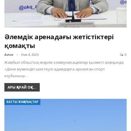
Әлемдік аренадағы жетістіктері
қомақты
Avtor
Ноя 4, 2025
0
Жамбыл облыстық өңірлік коммуникациялар қызметі алаңында
«Дене мүмкіндігі шектеулі адамдарға арналған спорт
клубының»…
АРЫ ҚАРАЙ ОҚУ...
БАСТЫ ЖАҢАЛЫҚТАР