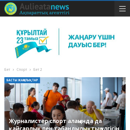
Бет
Спорт
Бет 2
БАСТЫ ЖАҢАЛЫҚТАР
Журналистер спорт алаңында да
қайсарлық пен табандылықтың үлгісін