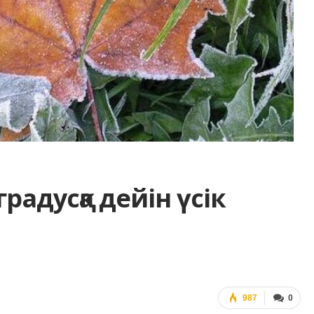
градусқа дейін үсік
987
0