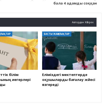
бала 4 адамды соққан
Автордан Көбірек
АЛЫҚТАР
БАСТЫ ЖАҢАЛЫҚТАР
тік білім
Еліміздегі мектептерде
рының иегерлері
оқушыларды бағалау жүйесі
лды
өзгереді