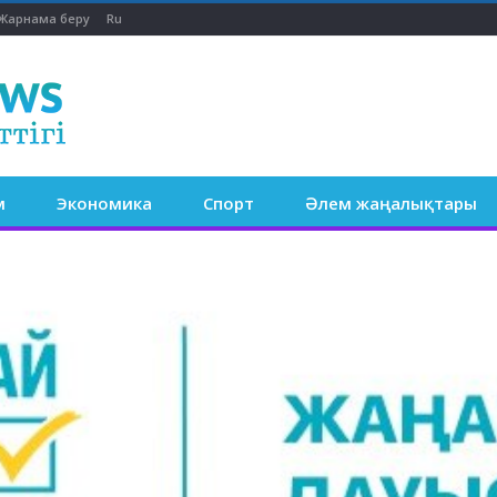
Жарнама беру
Ru
м
Экономика
Спорт
Әлем жаңалықтары