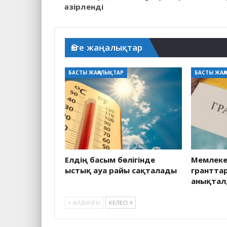
әзірленді
Өзге жаңалықтар
БАСТЫ ЖАҢАЛЫҚТАР
БАСТЫ ЖАҢ
Елдің басым бөлігінде
Мемлекет
ыстық ауа райы сақталады
грантта
анықта
АЛДЫҢҒЫ
КЕЛЕСІ