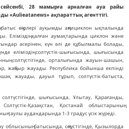
 cейсенбі, 28 мамырға арналған ауа райы
ы «Aulieatanews» ақпараттық агенттігі.
ң батыс өңірлері ауқымды аңтициклон ықпалында
ы. Еліміздің қалған аумақтарында циклон және
ндар әсерінен, күн әлі де құбылмалы болады,
нде еліміздің солтүстік-шығысында, шығысында
нның солтүстігінде, орталығында жауын-шашын,
ар, жаңбыр жауады. Республика бойынша екпінді
ршақ жауады, дауыл тұрып, солтүстік-батыста,
солтүстігінде, шығысында, Ұлытау, Қарағанды,
 Солтүстік-Қазақстан, Қостанай облыстарының
ың таулы аудандарында 1-3 градус үсік жүреді.
ау облысының батысында, оңтүстігінде, Қызылорда