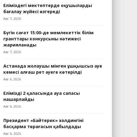
Еліміздегі мектептерде оқушыларды
бағалау жүйесі өзгереді
Авг 7, 2026
Бүгін сағат 15:00-де мемлекеттік білім
гранттары конкурсының нәтижесі
жарияланады
Авг 7, 2026
Астанада жолаушы мінген ұшқышсыз әуе
кемесі алғаш рет әуеге көтерілді
Авг 6, 2026
Еліміздің 2 қаласында ауа сапасы
нашарлайды
Авг 6, 2026
Президент «Бәйтерек» холдингінің
басқарма төрағасын қабылдады
Авг 6, 2026