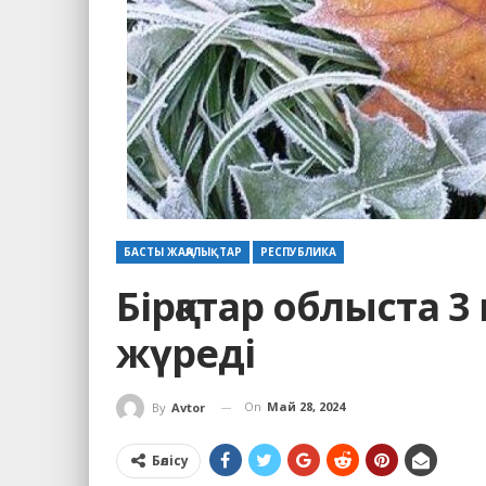
БАСТЫ ЖАҢАЛЫҚТАР
РЕСПУБЛИКА
Бірқатар облыста 3 
жүреді
On
Май 28, 2024
By
Avtor
Бөлісу