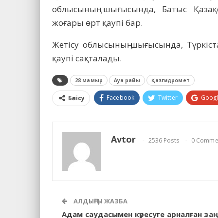
облысының шығысында, Батыс Қазақс
жоғары өрт қаупі бар.
Жетісу облысының шығысында, Түркіс
қаупі сақталады.
28 мамыр
Ауа райы
Қазгидромет
Facebook
Twitter
Goog
Бөлісу
Avtor
2536 Posts
0 Comme
АЛДЫҢҒЫ ЖАЗБА
Адам саудасымен күресуге арналған за