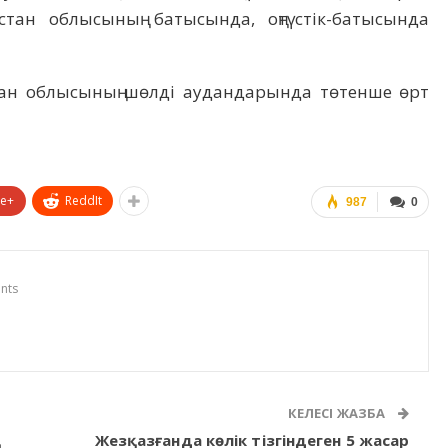
тан облысының батысында, оңтүстік-батысында
тан облысының шөлді аудандарында төтенше өрт
le+
ReddIt
987
0
nts
КЕЛЕСІ ЖАЗБА
ң
Жезқазғанда көлік тізгіндеген 5 жасар