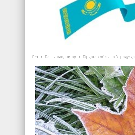
Бет
Басты жаңалықтар
Бірқатар облыста 3 градусқа 