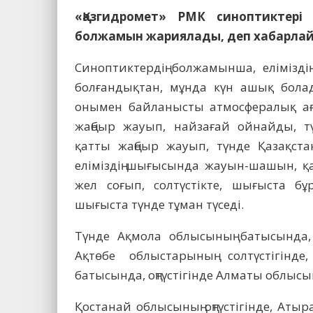
«Қазгидромет» РМК синоптиктері
болжамын жариялады, деп хабарлайд
Синоптиктердің болжамынша, елімізді
болғандықтан, мұнда күн ашық болад
онымен байланысты атмосфералық ағы
жаңбыр жауып, найзағай ойнайды, тү
қатты жаңбыр жауып, түнде Қазақста
еліміздің шығысында жауын-шашын, қ
жел соғып, солтүстікте, шығыста бұ
шығыста түнде тұман түседі.
Түнде Ақмола облысының батысында, 
Ақтөбе облыстарының солтүстігінде,
батысында, оңтүстігінде Алматы облысын
Қостанай облысының оңтүстігінде, Атыр