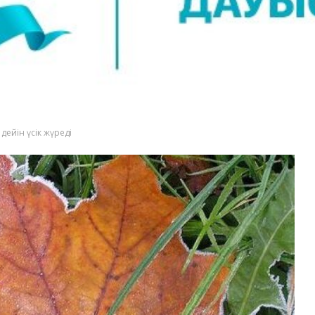
дейін үсік жүреді