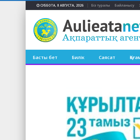
Біз туралы
Байланысу
СУББОТА, 8 АВГУСТА, 2026
Басты бет
Билік
Саясат
Қоға