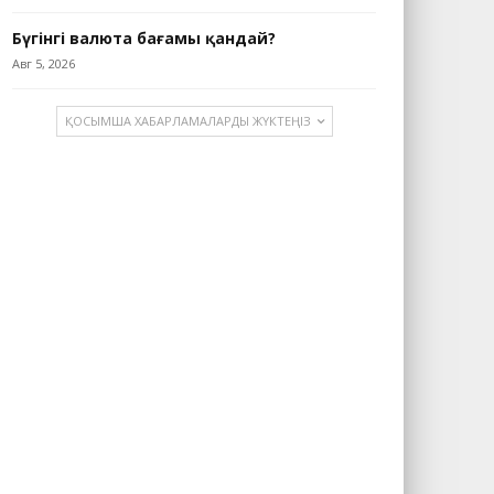
Бүгінгі валюта бағамы қандай?
Авг 5, 2026
ҚОСЫМША ХАБАРЛАМАЛАРДЫ ЖҮКТЕҢІЗ